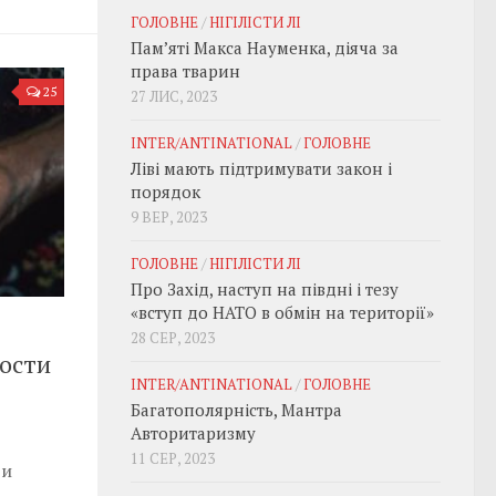
ГОЛОВНЕ
/
НІГІЛІСТИ ЛІ
Пам’яті Макса Науменка, діяча за
права тварин
25
27 ЛИС, 2023
INTER/ANTINATIONAL
/
ГОЛОВНЕ
Ліві мають підтримувати закон і
порядок
9 ВЕР, 2023
ГОЛОВНЕ
/
НІГІЛІСТИ ЛІ
Про Захід, наступ на півдні і тезу
«вступ до НАТО в обмін на території»
28 СЕР, 2023
ности
INTER/ANTINATIONAL
/
ГОЛОВНЕ
Багатополярність, Мантра
Авторитаризму
11 СЕР, 2023
 и