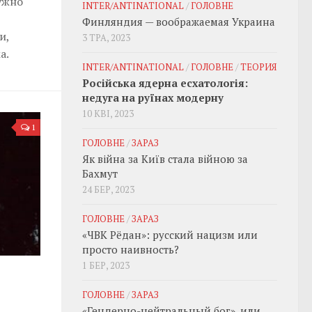
ужно
INTER/ANTINATIONAL
/
ГОЛОВНЕ
Финляндия — воображаемая Украина
и,
3 ТРА, 2023
а.
INTER/ANTINATIONAL
/
ГОЛОВНЕ
/
ТЕОРИЯ
Російська ядерна есхатологія:
недуга на руїнах модерну
10 КВІ, 2023
1
ГОЛОВНЕ
/
ЗАРАЗ
Як війна за Київ стала війною за
Бахмут
24 БЕР, 2023
ГОЛОВНЕ
/
ЗАРАЗ
«ЧВК Рёдан»: русский нацизм или
просто наивность?
1 БЕР, 2023
ГОЛОВНЕ
/
ЗАРАЗ
«Гендерно-нейтральный бог», или