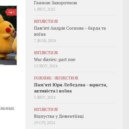
Ганною Заворотною
1 ЛЮТ, 2025
1
НІГІЛІСТИ ЛІ
Пам’яті Андрія Соснова – барда та
воїна
7 ЖОВ, 2024
НІГІЛІСТИ ЛІ
War diaries: part one
13 ЛЮТ, 2024
ГОЛОВНЕ
/
НІГІЛІСТИ ЛІ
Пам’яті Юри Лебедева – юриста,
активіста і воїна
5 ЛЮТ, 2024
альных
НІГІЛІСТИ ЛІ
Відпустка у Дементіївці
29 СІЧ, 2024