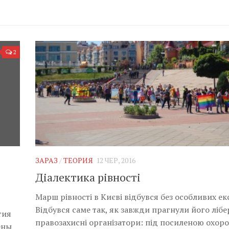
2
ЗАРАЗ
/
ТЕОРИЯ
12 ЧЕР, 2016
Діалектика рівності
Марш рівності в Києві відбувся без особливих екс
Відбувся саме так, як завжди прагнули його ліб
тия
правозахисні організатори: під посиленою охор
ены