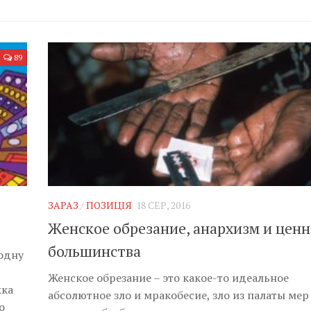
89
ЗАРАЗ
/
ПОЗИЦІЯ
18 СЕР, 2016
Женское обрезание, анархизм и цен
большинства
одну
Женское обрезание – это какое-то идеальное
жка
абсолютное зло и мракобесие, зло из палаты мер
о