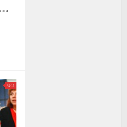
дони
11