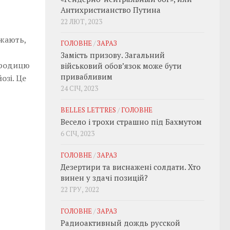
Антихристианство Путина
22 ЛЮТ, 2023
ажають,
ГОЛОВНЕ
/
ЗАРАЗ
Замість призову. Загальний
городицю
військовий обовʼязок може бути
привабливим
озі. Це
24 СІЧ, 2023
BELLES LETTRES
/
ГОЛОВНЕ
Весело і трохи страшно під Бахмутом
6 СІЧ, 2023
ГОЛОВНЕ
/
ЗАРАЗ
Дезертири та виснажені солдати. Хто
винен у здачі позицій?
22 ГРУ, 2022
ГОЛОВНЕ
/
ЗАРАЗ
Радиоактивный дождь русской