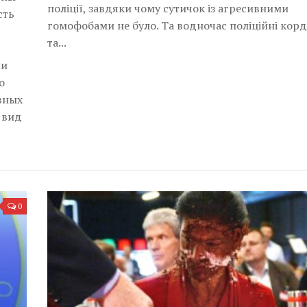
поліції, завдяки чому сутичок із агресивними
сть
гомофобами не було. Та водночас поліційні кор
та...
ми
о
вных
 вид
0