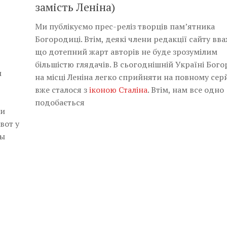
замість Леніна)
Ми публікуємо прес-реліз творців пам’ятника
Богородиці. Втім, деякі члени редакції сайту вв
що дотепний жарт авторів не буде зрозумілим
більшістю глядачів. В сьогоднішній Україні Бо
ы
на місці Леніна легко сприйняти на повному серй
вже сталося з
іконою Сталіна
. Втім, нам все одно
подобається
ми
вот у
Вы