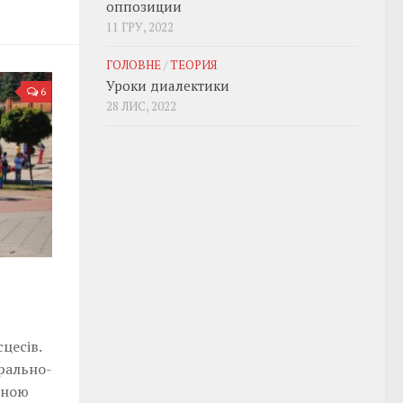
оппозиции
11 ГРУ, 2022
ГОЛОВНЕ
/
ТЕОРИЯ
Уроки диалектики
6
28 ЛИС, 2022
цесів.
ерально-
оною