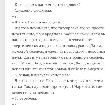
– Какова цель нанесения татуировок?
– Служение силам зла.
– ?!
– Шутка. Нет никакой цели.
– Вы хоть понимаете, что татуировка это не просто
неэстетично, но и вредно? Пробивая кожу иглой в
наносите вред организму на эпителиальном,
энергетическом и даже квантовом уровне! Да-да,
молодой человек, я слежу за последними новостя
науки! Да вы же наверняка очень больной человек, 
вас… У вас… Вот, у вас лишний вес, 96 кг, видите! 
испортили этими татуировками себе всю энергию!
– А её как, в джоулях измеряют?
– Давайте не надо. Человек есть энергия и на этом
точка. Так, нарколога проходили? Наркотические
вещества употребляли?
– Употреблял.
– ?!