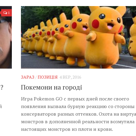
1
ЗАРАЗ
/
ПОЗИЦІЯ
4 ВЕР, 2016
?
Покемони на городі
Игра Pokemon GO с первых дней после своего
й
появления вызвала бурную реакцию со стороны
консерваторов разных оттенков. Охота на вирту
монстров в дополненной реальности возмутила
настоящих монстров из плоти и крови.