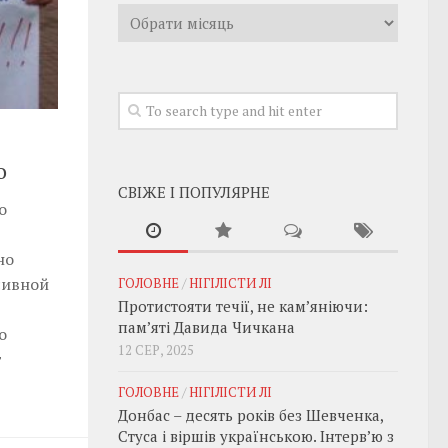
Архивы
о
СВІЖЕ І ПОПУЛЯРНЕ
о
но
сивной
ГОЛОВНЕ
/
НІГІЛІСТИ ЛІ
Протистояти течії, не кам’яніючи:
пам’яті Давида Чичкана
о
12 СЕР, 2025
т
ГОЛОВНЕ
/
НІГІЛІСТИ ЛІ
Донбас – десять років без Шевченка,
Стуса і віршів українською. Інтерв’ю з