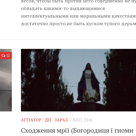
весов, чтобы быть против него совершенно не н
обладать какими-то выдающимися
интеллектуальными или моральными качествам
достаточно просто не быть куском тупого дерьм
12
АГІТАТОР
/
ДІЇ
/
ЗАРАЗ
7 ЛИП, 2016
Сходження мрії (Богородиця і гноми