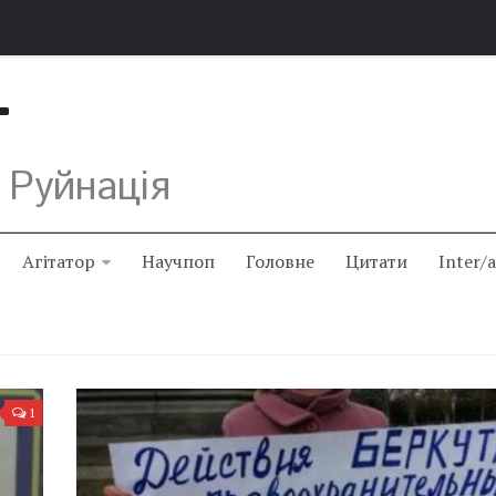
Т
 Руйнація
Агітатор
Научпоп
Головне
Цитати
Inter/
1