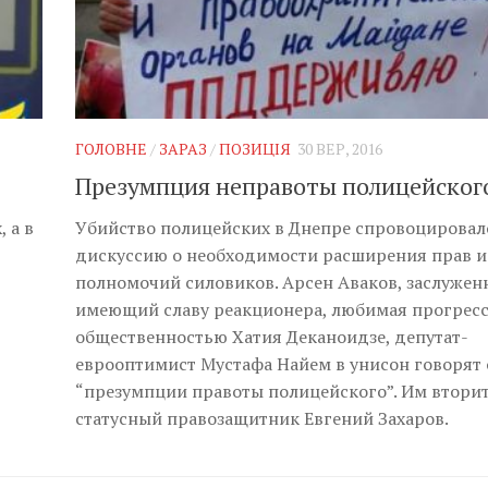
ГОЛОВНЕ
/
ЗАРАЗ
/
ПОЗИЦІЯ
30 ВЕР, 2016
Презумпция неправоты полицейског
 а в
Убийство полицейских в Днепре спровоцировал
дискуссию о необходимости расширения прав и
полномочий силовиков. Арсен Аваков, заслужен
имеющий славу реакционера, любимая прогрес
общественностью Хатия Деканоидзе, депутат-
еврооптимист Мустафа Найем в унисон говорят 
“презумпции правоты полицейского”. Им втори
статусный правозащитник Евгений Захаров.