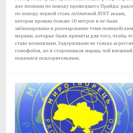
две позиции по поводу прошедшего Прайда: радо
по поводу первой столь публичной ЛГБТ акции,
которая прошла больше 50 метров и не была
заблокирована и разочарование теми полицейски
мерами, которые были приняты для того, чтобы эт
стало возможным. Задерживали не только агресси
гомофобов, но и сторонников марша, чей внешний
показался подозрительным.