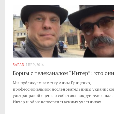
ЗАРАЗ
7 ВЕР, 2016
Борцы с телеканалом “Интер”: кто они
Мы публикуем заметку Анны Гриценко,
профессиональной исследовательницы украинско
ультраправой сцены о событиях вокруг телеканала
Интер и об их непосредственных участниках.