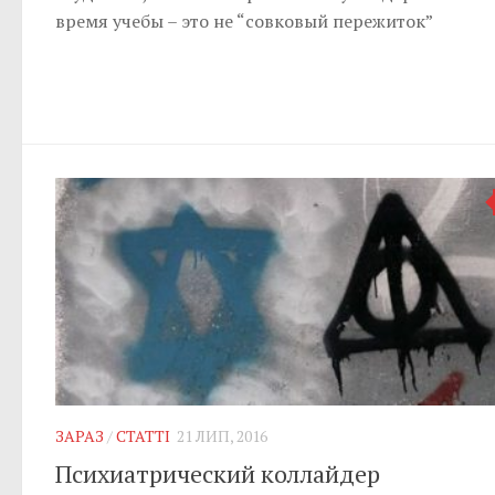
время учебы – это не “совковый пережиток”
ЗАРАЗ
/
СТАТТІ
21 ЛИП, 2016
Психиатрический коллайдер