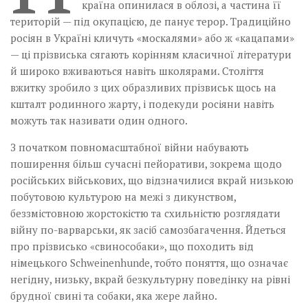
країна опинилася в облозі, а частина її
територій — під окупацією, де панує терор. Традиційно
росіян в Україні кличуть «москалями» або ж «кацапами»
— ці прізвиська сягають корінням класичної літератури
й широко вживаються навіть школярами. Століття
вжитку зробило з цих образливих прізвиськ щось на
кшталт родинного жарту, і подекуди росіяни навіть
можуть так називати один одного.
З початком повномасштабної війни набувають
поширення більш сучасні пейоративи, зокрема щодо
російських військових, що відзначилися вкрай низькою
побутовою культурою на межі з дикунством,
беззмістовною жорстокістю та схильністю розглядати
війну по-варварськи, як засіб самозбагачення. Йдеться
про прізвисько «свинособаки», що походить від
німецького Schweinenhunde, тобто поняття, що означає
негідну, низьку, вкрай безкультурну поведінку на рівні
брудної свині та собаки, яка жере лайно.