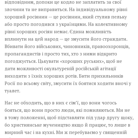
відповідним, допоки це кодло не заплатить за свої
злочини та не виправиться. На індивідуальному рівні
хороший росіянин — це росіянин, який стулив пельку
або просто погодився з українцями. На колективному
рівні хороших росіян немає. Єдина можливість
вплинути на цей народ — це змусити його страждати.
Вбивати його військових, чиновників, правоохоронців,
пропагандистів і просто тих, хто з ними відкрито
погоджується. Цькувати «хороших руських», щоб не
дати можливості окультуреній російській агітації
виходити з їхніх хороших ротів. Бити прихильників
Росії по всьому світу, змусити їх боятися ходити вночі у
туалет.
Нас не обходить, що в них є сім’ї, що вони чогось
бояться, що вони просто люди, які помиляються. Ми не
в тому положенні, щоб підставляти під удар другу щоку,
бо християнське мучеництво якщо й працює, то лише в
мирний час і на кухні. Ми ж перебуваємо у священній