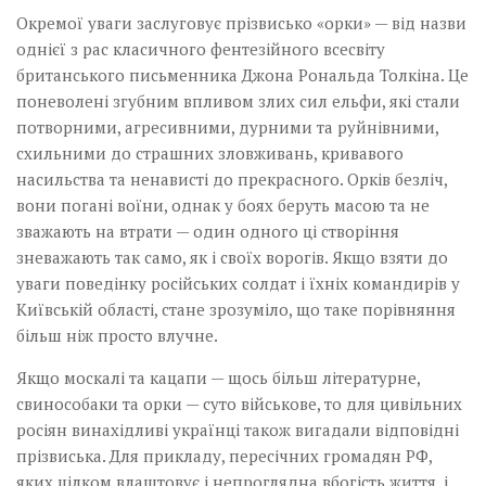
Окремої уваги заслуговує прізвисько «орки» — від назви
однієї з рас класичного фентезійного всесвіту
британського письменника Джона Рональда Толкіна. Це
поневолені згубним впливом злих сил ельфи, які стали
потворними, агресивними, дурними та руйнівними,
схильними до страшних зловживань, кривавого
насильства та ненависті до прекрасного. Орків безліч,
вони погані воїни, однак у боях беруть масою та не
зважають на втрати — один одного ці створіння
зневажають так само, як і своїх ворогів. Якщо взяти до
уваги поведінку російських солдат і їхніх командирів у
Київській області, стане зрозуміло, що таке порівняння
більш ніж просто влучне.
Якщо москалі та кацапи — щось більш літературне,
свинособаки та орки — суто військове, то для цивільних
росіян винахідливі українці також вигадали відповідні
прізвиська. Для прикладу, пересічних громадян РФ,
яких цілком влаштовує і непроглядна вбогість життя, і