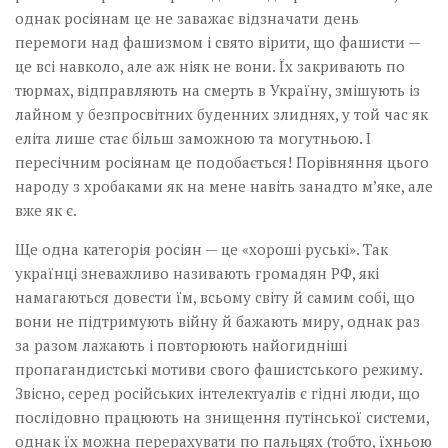
однак росіянам це не заважає відзначати день
перемоги над фашизмом і свято вірити, що фашисти —
це всі навколо, але аж ніяк не вони. Їх закривають по
тюрмах, відправляють на смерть в Україну, змішують із
лайном у безпросвітних буденних злиднях, у той час як
еліта лише стає більш заможною та могутньою. І
пересічним росіянам це подобається! Порівняння цього
народу з хробаками як на мене навіть занадто м’яке, але
вже як є.
Ще одна категорія росіян — це «хороші руські». Так
українці зневажливо називають громадян РФ, які
намагаються довести їм, всьому світу й самим собі, що
вони не підтримують війну й бажають миру, однак раз
за разом лажають і повторюють найогидніші
пропагандистські мотиви свого фашистського режиму.
Звісно, серед російських інтелектуалів є гідні люди, що
послідовно працюють на знищення путінської системи,
однак їх можна перерахувати по пальцях (тобто, їхньою