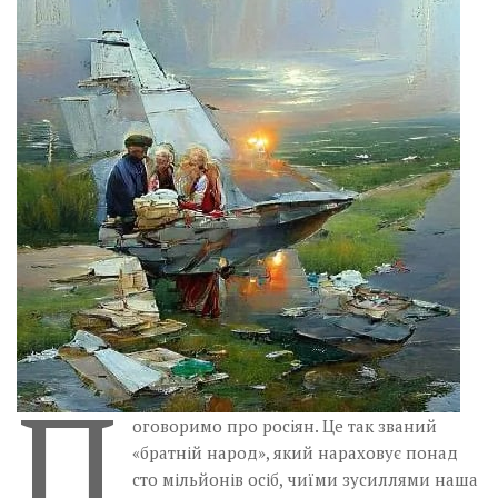
Музика революції
Візуальне
Научпоп
Головне
Цитати
Inter/antinational
П
оговоримо про росіян. Це так званий
«братній народ», який нараховує понад
сто мільйонів осіб, чиїми зусиллями наша