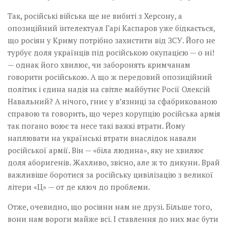
Так, російські війська ще не вибиті з Херсону, а
опозиційний інтелектуал Гарі Каспаров уже бідкається,
що росіян у Криму потрібно захистити від ЗСУ. Його не
турбує доля українців під російською окупацією — о ні!
— однак його хвилює, чи заборонять кримчанам
говорити російською. А що ж передовий опозиційний
політик і єдина надія на світле майбутнє Росії Олексій
Навальний? А нічого, гниє у в’язниці за сфабрикованою
справою та говорить, що через корупцію російська армія
так погано воює та несе такі важкі втрати. Йому
наплювати на українські втрати внаслідок навали
російської армії. Він — «біла людина», яку не хвилює
доля аборигенів. Жахливо, звісно, але ж то дикуни. Врай
важливіше боротися за російську цивілізацію з великої
літери «Ц» — от де ключ до проблеми.
Отже, очевидно, що росіяни нам не друзі. Більше того,
вони нам вороги майже всі. І ставлення до них має бути