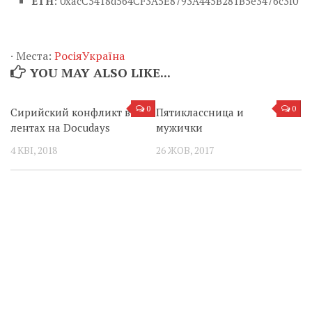
ETH
: 0xacC5418d564CF3A5E8793A445B281B5e3476c3f0
·
Места:
Росія
Україна
YOU MAY ALSO LIKE...
0
0
Сирийский конфликт в
Пятиклассница и
лентах на Docudays
мужички
4 КВІ, 2018
26 ЖОВ, 2017