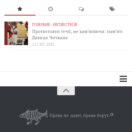
ГОЛОВНЕ
/
НІГІЛІСТИ ЛІ
Протистояти течії, не кам’яніючи: пам’яті
Давида Чичкана
12 СЕР, 2025
Зараз
Минуле
Позиція
Права не дают, права берут.
©
Дії