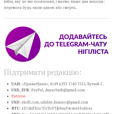
війні, яку не ми оголосили, і маємо лише два виходи:
перемога будь-якою ціною або смерть.
Підтримати редакцію:
UAH:
«ПриватБанк», 4149 6293 1740 3335, Кутній С.
USD, EUR:
PayPal,
dmrachnik@gmail.com
Patreon
USD:
skrill.com,
nihilist.finance@gmail.com
BTC
: 1D7dnTh5v7FzToVTjb9nyF4c4s41FoHcsz