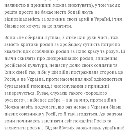
наявністю в принципі можна знехтувати), у той час як
решта просто не бажає нести бодай якусь
відповідальність за злочини своєї армії в Україні, і тим
більше не хочуть за це платити.
Вони «не обирали Путіна», а отже їхні руки чисті, тож
замість критики росіян за хробацьку сутність потрібно
хвалити цих особливих росіян за їхню красу та розум. Ці
діячи скиглять про дискримінацію росіян, знищення
російської культури, нещасну долю своїх солдатів та
їхніх сімей так, ніби у цій війні постраждала сторона це
Росія, а не Україна, проти населення якої здійснюється
буквальний геноцид, і чиє існування в принципі
заперечується. Буває, слухаєш такого «хорошого
руського», і ніби все добре — він за мир, проти війни.
Можна навіть подумати, що раз немає в України більш
дієвих союзників у Росії, то й такі згодяться. Аж раптом
вони починають закликати світ пожаліти Росію та
захистити росіян… Від майбутніх зловживань українців!