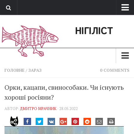
Про нас
НІГІЛІСТ
Обратная связь
Поддержать сайт
Зараз
ГОЛОВНЕ
/
ЗАРАЗ
0 COMMENTS
Минуле
Орки, кацапи, свинособаки. Чи існують
Позиція
хороші росіяни?
Дії
АВТОР:
ДМИТРО МРАЧНИК
· 28.05.2022
Belles lettres
Агітатор