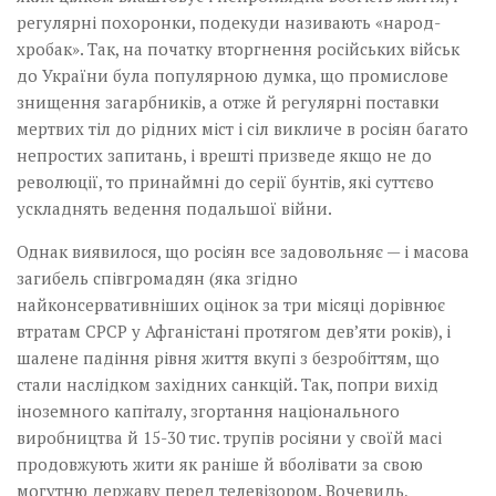
регулярні похоронки, подекуди називають «народ-
хробак». Так, на початку вторгнення російських військ
до України була популярною думка, що промислове
знищення загарбників, а отже й регулярні поставки
мертвих тіл до рідних міст і сіл викличе в росіян багато
непростих запитань, і врешті призведе якщо не до
революції, то принаймні до серії бунтів, які суттєво
ускладнять ведення подальшої війни.
Однак виявилося, що росіян все задовольняє — і масова
загибель співгромадян (яка згідно
найконсервативніших оцінок за три місяці дорівнює
втратам СРСР у Афганістані протягом дев’яти років), і
шалене падіння рівня життя вкупі з безробіттям, що
стали наслідком західних санкцій. Так, попри вихід
іноземного капіталу, згортання національного
виробництва й 15-30 тис. трупів росіяни у своїй масі
продовжують жити як раніше й вболівати за свою
могутню державу перед телевізором. Вочевидь,