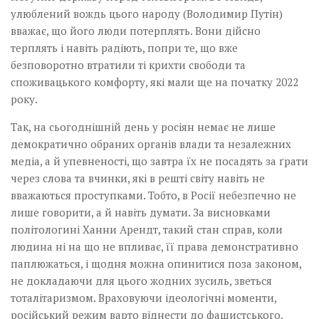
улюблений вождь цього народу (Володимир Путін)
вважає, що його люди потерплять. Вони дійсно
терплять і навіть радіють, попри те, що вже
безповоротно втратили ті крихти свободи та
споживацького комфорту, які мали ще на початку 2022
року.
Так, на сьогоднішній день у росіян немає не лише
демократично обраних органів влади та незалежних
медіа, а й упевненості, що завтра їх не посадять за ґрати
через слова та вчинки, які в решті світу навіть не
вважаються проступками. Тобто, в Росії небезпечно не
лише говорити, а й навіть думати. За висновками
політологині Ханни Арендт, такий стан справ, коли
людина ні на що не впливає, її права демонстративно
паплюжаться, і щодня можна опинитися поза законом,
не докладаючи для цього жодних зусиль, зветься
тоталітаризмом. Враховуючи ідеологічні моменти,
російський режим варто віднести до фашистського,