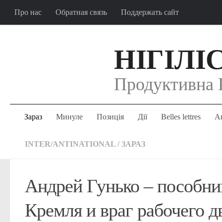
Про нас
Обратная связь
Поддержать сайт
НІГІЛІ
Продуктивна 
Зараз
Минуле
Позиція
Дії
Belles lettres
Аг
INTER/ANTINATIONAL
/
ЗАРАЗ
Андрей Гунько – пособни
Кремля и враг рабочего д