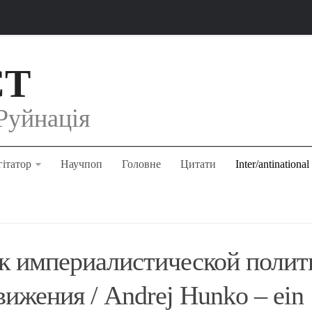
СТ
Руйнація
ітатор
Научпоп
Головне
Цитати
Inter/antinational
к империалистической полит
вижения / Andrej Hunko – ein