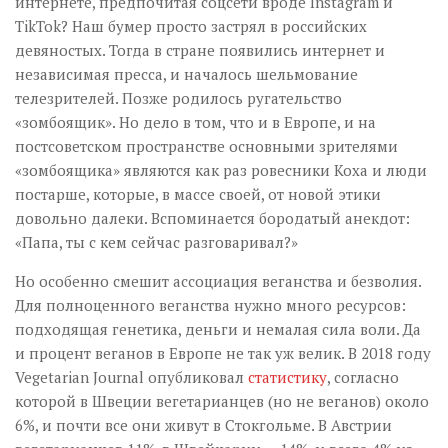
интернете, предпочитая соцсети вроде Instagram и
TikTok? Наш бумер просто застрял в российских
девяностых. Тогда в стране появились интернет и
независимая пресса, и началось шельмование
телезрителей. Позже родилось ругательство
«зомбоящик». Но дело в том, что и в Европе, и на
постсоветском пространстве основными зрителями
«зомбоящика» являются как раз ровесники Коха и люди
постарше, которые, в массе своей, от новой этики
довольно далеки. Вспоминается бородатый анекдот:
«Папа, ты с кем сейчас разговаривал?»
Но особенно смешит ассоциация веганства и безволия.
Для полноценного веганства нужно много ресурсов:
подходящая генетика, деньги и немалая сила воли. Да
и процент веганов в Европе не так уж велик. В 2018 году
Vegetarian Journal опубликовал
статистику
, согласно
которой в Швеции вегетарианцев (но не веганов) около
6%, и почти все они живут в Стокгольме. В Австрии