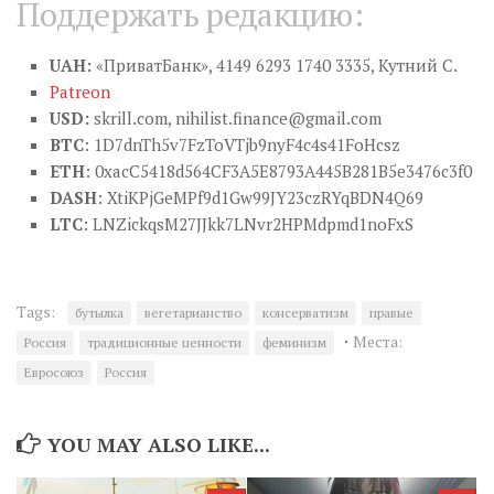
Поддержать редакцию:
UAH:
«ПриватБанк», 4149 6293 1740 3335, Кутний С.
Patreon
USD:
skrill.com,
nihilist.finance@gmail.com
BTC
: 1D7dnTh5v7FzToVTjb9nyF4c4s41FoHcsz
ETH
: 0xacC5418d564CF3A5E8793A445B281B5e3476c3f0
DASH
: XtiKPjGeMPf9d1Gw99JY23czRYqBDN4Q69
LTC
: LNZickqsM27JJkk7LNvr2HPMdpmd1noFxS
Tags:
бутылка
вегетарианство
консерватизм
правые
·
Места:
Россия
традиционные ценности
феминизм
Евросоюз
Россия
YOU MAY ALSO LIKE...