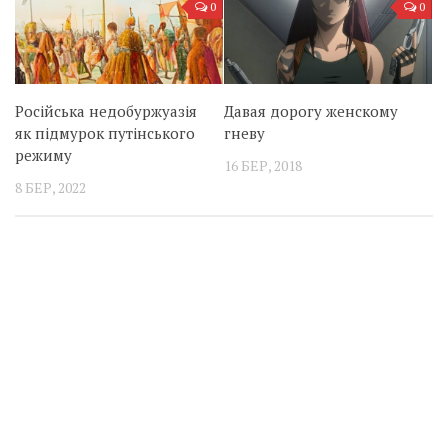
0
0
Російська недобуржуазія
Давая дорогу женскому
як підмурок путінського
гневу
режиму
16 БЕР, 2018
8 БЕР, 2022