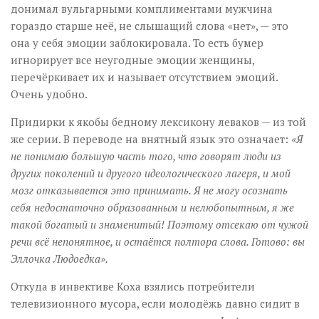
донимал вульгарными комплиментами мужчина
гораздо старше неё, не слышащий слова «нет», — это
она у себя эмоции заблокировала. То есть бумер
игнорирует все неугодные эмоции женщины,
перечёркивает их и называет отсутствием эмоций.
Очень удобно.
Придирки к якобы бедному лексикону леваков — из той
же серии. В переводе на внятный язык это означает:
«Я
не понимаю большую часть того, что говорят люди из
других поколений и другого идеологического лагеря, и мой
мозг отказывается это принимать. Я не могу осознать
себя недостаточно образованным и нелюбопытным, я же
такой богатый и знаменитый! Поэтому отсекаю от чужой
речи всё непонятное, и остаётся полтора слова. Готово: вы
Эллочка Людоедка».
Откуда в инвективе Коха взялись потребители
телевизионного мусора, если молодёжь давно сидит в