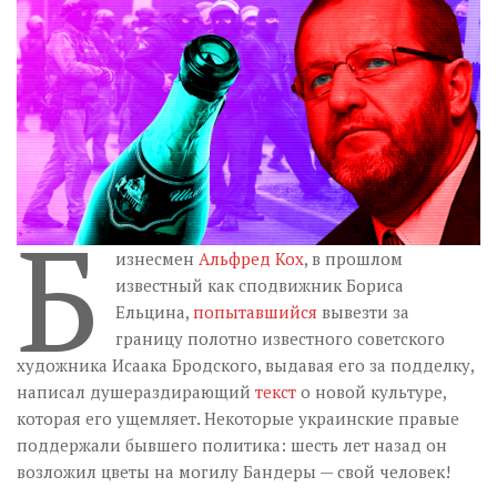
Музика революції
Візуальне
Научпоп
Головне
Цитати
Inter/antinational
Б
изнесмен
Альфред Кох
, в прошлом
известный как сподвижник Бориса
Ельцина,
попытавшийся
вывезти за
границу полотно известного советского
художника Исаака Бродского, выдавая его за подделку,
написал душераздирающий
текст
о новой культуре,
которая его ущемляет. Некоторые украинские правые
поддержали бывшего политика: шесть лет назад он
возложил цветы на могилу Бандеры — свой человек!