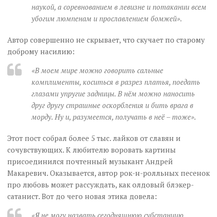
наукой, а соревнованием в левизне и потакании всем
убогим люмпенам и прославлением бомжей».
Автор совершенно не скрывает, что скучает по старому
доброму насилию:
«В моем мире можно говорить сальные
комплименты, коситься в разрез платья, поедать
глазами упругие задницы. В нём можно наносить
друг другу страшные оскорбления и бить врага в
морду. Ну и, разумеется, получать в неё – тоже».
Этот пост собрал более 5 тыс. лайков от славян и
сочувствующих. К любителю воровать картины
присоединился почтенный музыкант Андрей
Макаревич. Оказывается, автор рок-н-ролльных песенок
про любовь может рассуждать, как олдовый блэкер-
сатанист. Вот до чего новая этика довела:
«Я не могу назвать сегодняшнюю субстанцию