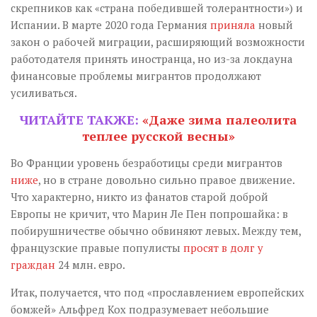
скрепников как «страна победившей толерантности») и
Испании. В марте 2020 года Германия
приняла
новый
закон о рабочей миграции, расширяющий возможности
работодателя принять иностранца, но из-за локдауна
финансовые проблемы мигрантов продолжают
усиливаться.
ЧИТАЙТЕ ТАКЖЕ:
«Даже зима палеолита
теплее русской весны»
Во Франции уровень безработицы среди мигрантов
ниже
, но в стране довольно сильно правое движение.
Что характерно, никто из фанатов старой доброй
Европы не кричит, что Марин Ле Пен попрошайка: в
побирушничестве обычно обвиняют левых. Между тем,
французские правые популисты
просят в долг у
граждан
24 млн. евро.
Итак, получается, что под «прославлением европейских
бомжей» Альфред Кох подразумевает небольшие