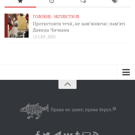
ГОЛОВНЕ
/
НІГІЛІСТИ ЛІ
Протистояти течії, не кам’яніючи: пам’яті
Давида Чичкана
12 СЕР, 2025
Зараз
Минуле
Позиція
Права не дают, права берут.
©
Дії
Belles lettres