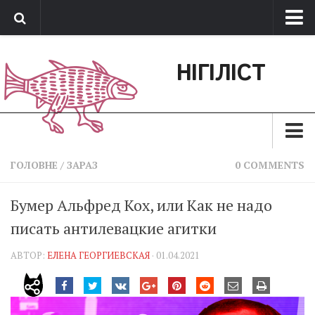
Про нас
НІГІЛІСТ
Обратная связь
Поддержать сайт
Зараз
ГОЛОВНЕ
/
ЗАРАЗ
0 COMMENTS
Минуле
Бумер Альфред Кох, или Как не надо
Позиція
писать антилевацкие агитки
Дії
АВТОР:
ЕЛЕНА ГЕОРГИЕВСКАЯ
· 01.04.2021
Belles lettres
Агітатор