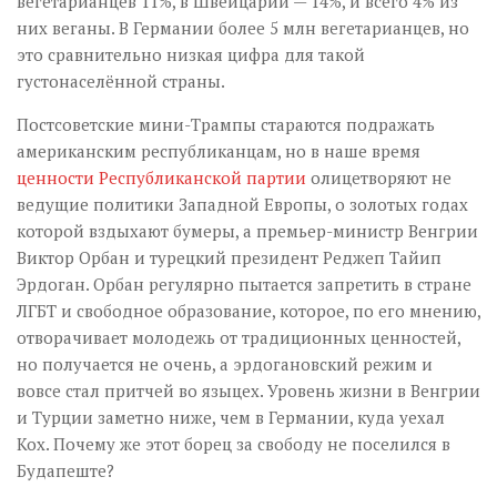
вегетарианцев 11%, в Швейцарии — 14%, и всего 4% из
них веганы. В Германии более 5 млн вегетарианцев, но
это сравнительно низкая цифра для такой
густонаселённой страны.
Постсоветские мини-Трампы стараются подражать
американским республиканцам, но в наше время
ценности Республиканской партии
олицетворяют не
ведущие политики Западной Европы, о золотых годах
которой вздыхают бумеры, а премьер-министр Венгрии
Виктор Орбан и турецкий президент Реджеп Тайип
Эрдоган. Орбан регулярно пытается запретить в стране
ЛГБТ и свободное образование, которое, по его мнению,
отворачивает молодежь от традиционных ценностей,
но получается не очень, а эрдогановский режим и
вовсе стал притчей во языцех. Уровень жизни в Венгрии
и Турции заметно ниже, чем в Германии, куда уехал
Кох. Почему же этот борец за свободу не поселился в
Будапеште?