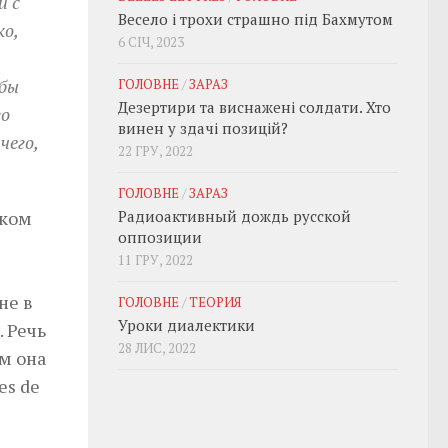
и с
Весело і трохи страшно під Бахмутом
ко,
6 СІЧ, 2023
ьбы
ГОЛОВНЕ
/
ЗАРАЗ
Дезертири та виснажені солдати. Хто
го
винен у здачі позицій?
чего,
22 ГРУ, 2022
ГОЛОВНЕ
/
ЗАРАЗ
лком
Радиоактивный дождь русской
оппозиции
11 ГРУ, 2022
не в
ГОЛОВНЕ
/
ТЕОРИЯ
Уроки диалектики
 Речь
28 ЛИС, 2022
м она
es de