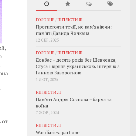
ГОЛОВНЕ
/
НІГІЛІСТИ ЛІ
Протистояти течії, не кам’яніючи:
пам’яті Давида Чичкана
12 СЕР, 2025
ой,
ГОЛОВНЕ
/
НІГІЛІСТИ ЛІ
ю
Донбас – десять років без Шевченка,
й
Стуса і віршів українською. Інтерв’ю з
она
Ганною Заворотною
1 ЛЮТ, 2025
я
НІГІЛІСТИ ЛІ
Пам’яті Андрія Соснова – барда та
воїна
7 ЖОВ, 2024
 от
НІГІЛІСТИ ЛІ
War diaries: part one