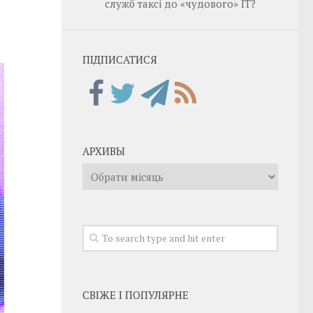
служб таксі до «чудового» IT?
ПІДПИСАТИСЯ
АРХИВЫ
Архивы
СВІЖЕ І ПОПУЛЯРНЕ