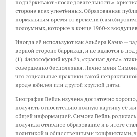
подчёркивают «последовательность»: христиа
стороне всех угнетённых. Образованная публ
нормальным время от времени (само)ироничн
полоумных, которые в конце 1960-х воодуше
Иногда её используют как Альбера Камю — ра
верной стороне баррикад, и не вдаются в подр
(1). Философский курьёз, «красная дева», эт
совершенно бесполезная. Лично меня Симона 
что социальные практики такой непрактичной
вроде юбилея или другой круглой даты.
Биография Вейль изучена достаточно хорошо,
получить относительно полную картину её жи
общей информацией. Симона Вейль родилась в
получила отличное образование и в итоге ст
политикой и общественными конфликтами, ча