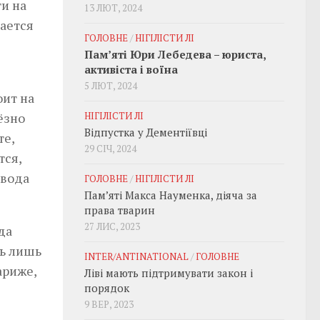
и на
13 ЛЮТ, 2024
тается
ГОЛОВНЕ
/
НІГІЛІСТИ ЛІ
Пам’яті Юри Лебедева – юриста,
активіста і воїна
5 ЛЮТ, 2024
оит на
ёзно
НІГІЛІСТИ ЛІ
Відпустка у Дементіївці
те,
29 СІЧ, 2024
тся,
овода
ГОЛОВНЕ
/
НІГІЛІСТИ ЛІ
Пам’яті Макса Науменка, діяча за
права тварин
27 ЛИС, 2023
да
сь лишь
INTER/ANTINATIONAL
/
ГОЛОВНЕ
ариже,
Ліві мають підтримувати закон і
порядок
9 ВЕР, 2023