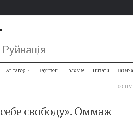
Т
 Руйнація
Агітатор
Научпоп
Головне
Цитати
Inter/
0 CO
 себе свободу». Оммаж