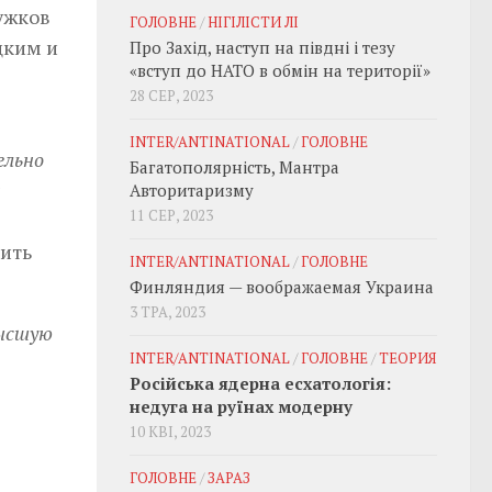
ужков
ГОЛОВНЕ
/
НІГІЛІСТИ ЛІ
цким и
Про Захід, наступ на півдні і тезу
«вступ до НАТО в обмін на території»
28 СЕР, 2023
INTER/ANTINATIONAL
/
ГОЛОВНЕ
ельно
Багатополярність, Мантра
я
Авторитаризму
11 СЕР, 2023
нить
INTER/ANTINATIONAL
/
ГОЛОВНЕ
Финляндия — воображаемая Украина
3 ТРА, 2023
высшую
INTER/ANTINATIONAL
/
ГОЛОВНЕ
/
ТЕОРИЯ
Російська ядерна есхатологія:
недуга на руїнах модерну
10 КВІ, 2023
ГОЛОВНЕ
/
ЗАРАЗ