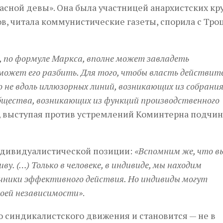
расной девы». Она была участницей анархистских кр
, читала коммунистические газеты, спорила с Тро
 по формуле Маркса, вполне может завладеть
ожет его разбить. Для того, чтобы власть действит
о не вдоль иллюзорных линий, возникающих из собрани
общества, возникающих из функций производственного
ов, выступая против устремлений Коминтерна подчи
индивидуалистической позиции:
«Вспомним же, что 
у. (…) Только в человеке, в индивиде, мы находим
очники эффективного действия. Но индивиды могут
воей независимости»
.
о синдикалистского движения и становится — не в