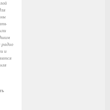
илой
для
ины
ять
или
едшим
 радио
и и
овятся
льзя
ть