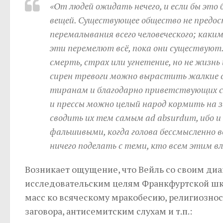
«От людей ожидать нечего, и если бы это 
вещей. Существующее общество не предос
перемалывания всего человеческого; каки
эти перемелют всё, пока они существуют
смерть, страх или угнетение, но не жизн
сирен тревоги можно вырастить жалкие 
тиранам и благодарно приветствующих са
и прессы можно целый народ кормить на 
сводить их тем самым ad absurdum, ибо 
фальшивыми, когда голова бессмысленно во
ничего поделать с теми, кто всем этим в
Возникает ощущение, что Вейль со своим ди
исследовательским целям Франкфуртской шко
масс ко всяческому мракобесию, религиознос
заговора, антисемитским слухам и т.п.: