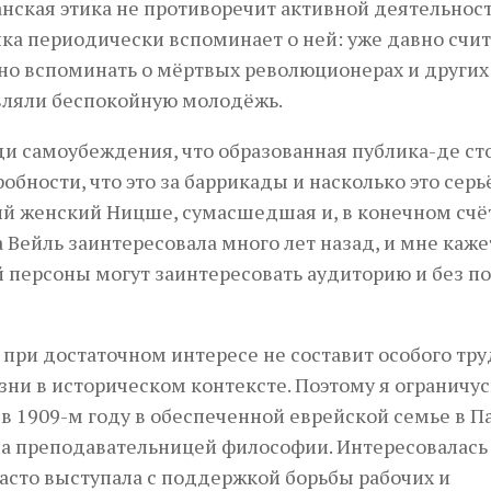
нская этика не противоречит активной деятельност
ика периодически вспоминает о ней: уже давно счи
о вспоминать о мёртвых революционерах и других
вляли беспокойную молодёжь.
ди самоубеждения, что образованная публика-де ст
обности, что это за баррикады и насколько это серь
акий женский Ницше, сумасшедшая и, в конечном счё
Вейль заинтересовала много лет назад, и мне каже
 персоны могут заинтересовать аудиторию и без п
 при достаточном интересе не составит особого тру
зни в историческом контексте. Поэтому я ограничу
 1909-м году в обеспеченной еврейской семье в П
ала преподавательницей философии. Интересовалась
сто выступала с поддержкой борьбы рабочих и