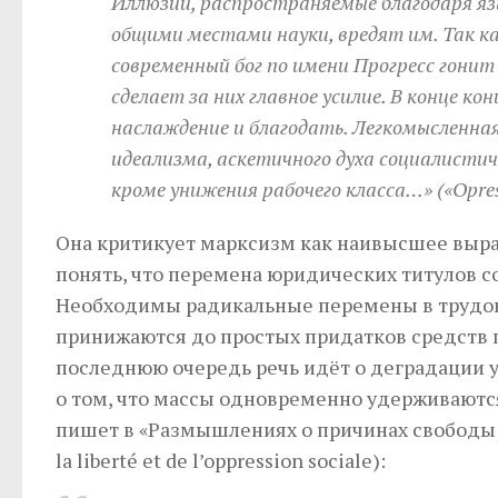
Иллюзии, распространяемые благодаря язы
общими местами науки, вредят им. Так как
современный бог по имени Прогресс гонит
сделает за них главное усилие. В конце к
наслаждение и благодать. Легкомысленная
идеализма, аскетичного духа социалистиче
кроме унижения рабочего класса…»
(«Opres
Она критикует марксизм как наивысшее выра
понять, что перемена юридических титулов с
Необходимы радикальные перемены в трудов
принижаются до простых придатков средств п
последнюю очередь речь идёт о деградации 
о том, что массы одновременно удерживаются
пишет в «Размышлениях о причинах свободы и 
la liberté et de l’oppression sociale):