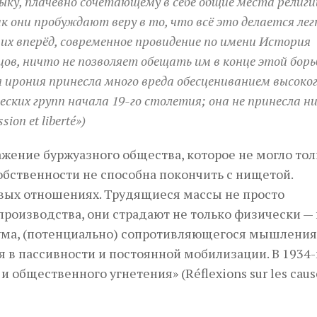
ку, плачевно сочетающему в себе общие места религи
 они пробуждают веру в то, что всё это делается лег
 их вперёд, современное провидение по имени История
онцов, ничто не позволяет обещать им в конце этой бор
 ирония принесла много вреда обесцениванием высоко
ских групп начала 19-го столетия; она не принесла ни
sion et liberté»)
жение буржуазного общества, которое не могло то
обственности не способна покончить с нищетой.
ых отношениях. Трудящиеся массы не просто
роизводства, они страдают не только физически — 
ума, (потенциально) сопротивляющегося мышления.
 в пассивности и постоянной мобилизации. В 1934-
общественного угнетения» (Réflexions sur les caus