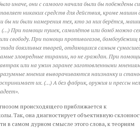
было иначе, они с самоого начала были бы побеждены с
тавляет никаких средств для действия, кроме машин 
ми бы ни были намерения тех, кто за них берётся, маш
. (…) При помощи пушек, самолётов или бомб можно се
ь или свободу. При помощи противогазов, бомбоубежищ 
стада боязливых тварей, отдающихся самым сумасш
мые зловредные тирании, но не граждан. При помощи
завтрак или на ужин заранее заготовленными мнениям
и разумные мнения выворачиваются наизнанку и стан
спринимает их. (…) А без фабрик, оружия и прессы не
ладеет».
агнозом происходящего приближается к
лы. Так, она диагностирует объективную склоннос
ти в самом дурном смысле этого слова, к теориям