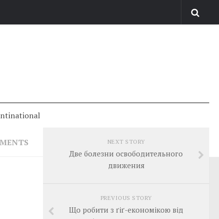
antinational
MMENTS
NEXT STORY
Две болезни освободительного
движения
PREVIOUS STORY
Що робити з ґіґ-економікою від