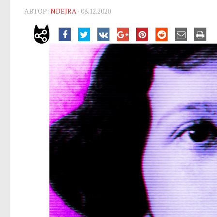
АВТОР:
NDEJRA
· 08.12.2020