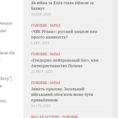
Як війна за Київ стала війною за
Бахмут
24 БЕР, 2023
очного
ГОЛОВНЕ
/
ЗАРАЗ
чие
«ЧВК Рёдан»: русский нацизм или
просто наивность?
1 БЕР, 2023
было бы
ГОЛОВНЕ
/
ЗАРАЗ
-
«Гендерно-нейтральный бог», или
Антихристианство Путина
22 ЛЮТ, 2023
дачу“,
ГОЛОВНЕ
/
ЗАРАЗ
я
Замість призову. Загальний
військовий обовʼязок може бути
но,
привабливим
24 СІЧ, 2023
BELLES LETTRES
/
ГОЛОВНЕ