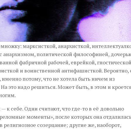
емножку: марксисткой, анархисткой, интеллектуалк
с анархизмом, политической философиней, дочерь
ванной фабричной рабочей, еврейкой, гностическо
исткой и воинственной антифашисткой. Вероятно, 
 именно потому, что не хотела быть ничем из
а это надо решиться. Может быть, в этом и кроетс
многим.
— к себе. Одни считают, что где-то в её довольно
реломные моменты», после которых она отдалилась
 религиозное созерцание; другие же, наоборот,