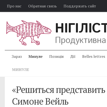
Про нас
Обратная связь
Поддержать сайт
НІГІЛІС
Продуктивна
Зараз
Минуле
Позиція
Дії
Belles lettres
МИНУЛЕ
«Решиться представить
Симоне Вейль