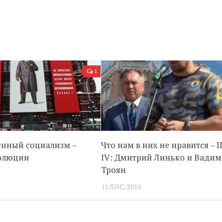
1
енный социализм –
Что нам в них не нравится – II
волюции
IV: Дмитрий Линько и Вадим
Троян
11 ЛИС, 2014