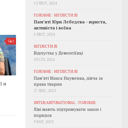
13 ЛЮТ, 2024
ГОЛОВНЕ
/
НІГІЛІСТИ ЛІ
Пам’яті Юри Лебедева – юриста,
активіста і воїна
5 ЛЮТ, 2024
2
НІГІЛІСТИ ЛІ
Відпустка у Дементіївці
29 СІЧ, 2024
ГОЛОВНЕ
/
НІГІЛІСТИ ЛІ
Пам’яті Макса Науменка, діяча за
I и
права тварин
27 ЛИС, 2023
INTER/ANTINATIONAL
/
ГОЛОВНЕ
Ліві мають підтримувати закон і
порядок
9 ВЕР, 2023