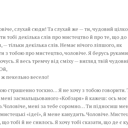
овіче, слухай сюди! Та слухай же — ти, чудовий цілко
ти тобі декілька слів про мистецтво й про те, що до
, — тільки декілька слів. Немає нічого ліпшого, як
и з тобою про мистецтво, чоловіче. Я берусь руками
очусь. Я весь тремчу від сміху — вигляд твій чудови
Ой,
ю ж пекельно весело!
бою страшенно тоскно… Я не хочу з тобою говорити. 
мені засмальцьованого «Кобзаря» й кажеш: ось моє
. Чоловіче, мені за тебе соромно… Ти підносиш мен
 мистецькі «ідеї», й мене канудить. Чоловіче. Мисте
 що тобі й не снилось. Я хочу тобі сказати, що де є ку