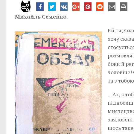
Михайль Семенко.
Ей ти, чол
хочу сказа
стосується
розмовлят
боки й рег
чоловіче! 
та з тобо
…Ах, з то
підносиш 
мистецтво
заялозені
щось таке,