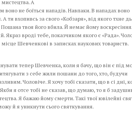
 мистецтва. А
м воно не боїться нападів. Навпаки. В нападах воно
. А ти вхопивсь за свого «Кобзаря», від якого тхне д
. Пошана твоя його вбила. Й немає йому воскресіння.
 Якраз вроді тебе, показчиком якого є «Рада». Чоло
 і місце Шевченкові в записках наукових товариств.
нувати тепер Шевченка, коли я бачу, що він є під м
витягувати з себе жили пошани до того, хто, будучи
ивим. Чоловіче. Я хочу тобі сказати, що в сі дні, к
Якби я отсе тобі не сказав, що думаю, то я б задуши
цтва. Я бажаю йому смерти. Такі твої ювілейні свят
можу й я уникнути сього святкування.