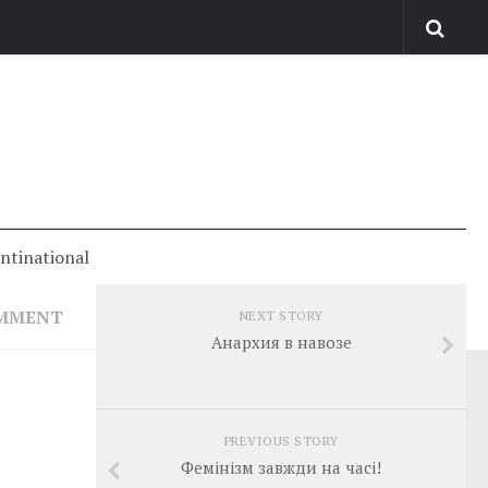
antinational
OMMENT
NEXT STORY
Анархия в навозе
PREVIOUS STORY
Фемінізм завжди на часі!