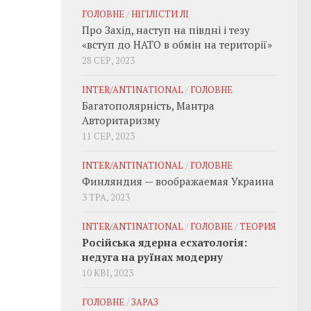
ГОЛОВНЕ
/
НІГІЛІСТИ ЛІ
Про Захід, наступ на півдні і тезу
«вступ до НАТО в обмін на території»
28 СЕР, 2023
INTER/ANTINATIONAL
/
ГОЛОВНЕ
Багатополярність, Мантра
Авторитаризму
11 СЕР, 2023
INTER/ANTINATIONAL
/
ГОЛОВНЕ
Финляндия — воображаемая Украина
3 ТРА, 2023
INTER/ANTINATIONAL
/
ГОЛОВНЕ
/
ТЕОРИЯ
Російська ядерна есхатологія:
недуга на руїнах модерну
10 КВІ, 2023
ГОЛОВНЕ
/
ЗАРАЗ