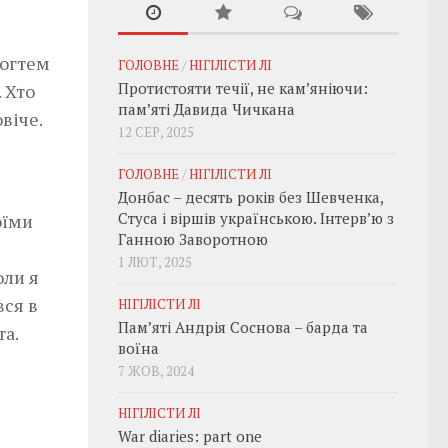
ьогтем
ГОЛОВНЕ
/
НІГІЛІСТИ ЛІ
Протистояти течії, не кам’яніючи:
 Хто
пам’яті Давида Чичкана
віче.
12 СЕР, 2025
ГОЛОВНЕ
/
НІГІЛІСТИ ЛІ
Донбас – десять років без Шевченка,
Стуса і віршів українською. Інтерв’ю з
оїми
Ганною Заворотною
1 ЛЮТ, 2025
оли я
вся в
НІГІЛІСТИ ЛІ
Пам’яті Андрія Соснова – барда та
а.
воїна
7 ЖОВ, 2024
НІГІЛІСТИ ЛІ
War diaries: part one