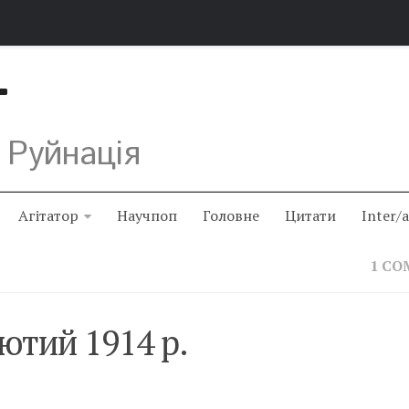
Т
 Руйнація
Агітатор
Научпоп
Головне
Цитати
Inter/
1 C
ютий 1914 р.