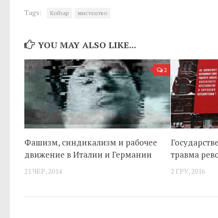
Tags:
Кобзар
мистецтво
YOU MAY ALSO LIKE...
2
Фашизм, синдикализм и рабочее
Государств
движение в Италии и Германии
травма ре
21 ЧЕР, 2014
2 ГРУ, 2016