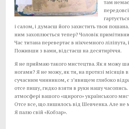
там немає
передовсі
гартується
і салом, і думаєш його захистить твоя пошана
ним захоплюється тепер? Чоловік примітивний.
Час титана перевертає в нікчемного ліліпута,
Поживши з вами, відстаєш на десятиріччя.
Я не приймаю такого мистецтва. Як я можу ша
ногами? Я не можу, як ти, на протязі місяців 
сучасним чинником, є з’явищем глибоко відразл
отсе пишу, гидко взяти в руки нашу часопись. 
атмосфері вашого «щирого» українського мисте
Отсе все, що лишилось від Шевченка. Але не 
Я палю свій «Кобзар».