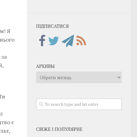
ПІДПИСАТИСЯ
м! Я
 нього
 за
й,
АРХИВЫ
Архивы
Ти
і
цтво є
СВІЖЕ І ПОПУЛЯРНЕ
льт,