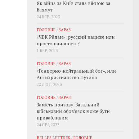
Як війна за Київ стала війною за
Бахмут
24 БЕР, 2023
ГОЛОВНЕ
/
ЗАРАЗ
«ЧВК Рёдан»: русский нацизм или
просто наивность?
1 БЕР, 2023
ГОЛОВНЕ
/
ЗАРАЗ
«Гендерно-нейтральный бог», или
Антихристианство Путина
22 ЛЮТ, 2023
ГОЛОВНЕ
/
ЗАРАЗ
Замість призову. Загальний
військовий обовʼязок може бути
привабливим
24 СІЧ, 2023
BELLES LETTRES
/
ГОЛОВНЕ