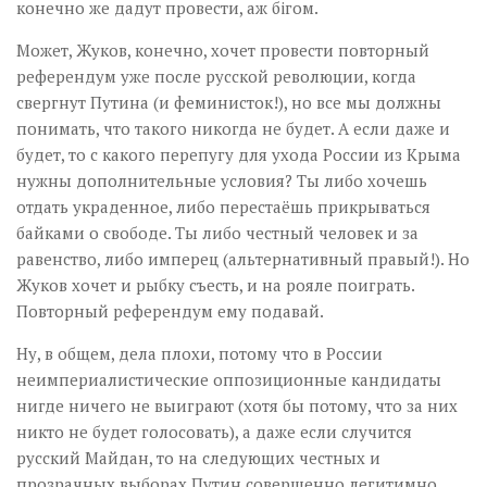
конечно же дадут провести, аж бігом.
Может, Жуков, конечно, хочет провести повторный
референдум уже после русской революции, когда
свергнут Путина (и феминисток!), но все мы должны
понимать, что такого никогда не будет. А если даже и
будет, то с какого перепугу для ухода России из Крыма
нужны дополнительные условия? Ты либо хочешь
отдать украденное, либо перестаёшь прикрываться
байками о свободе. Ты либо честный человек и за
равенство, либо имперец (альтернативный правый!). Но
Жуков хочет и рыбку съесть, и на рояле поиграть.
Повторный референдум ему подавай.
Ну, в общем, дела плохи, потому что в России
неимпериалистические оппозиционные кандидаты
нигде ничего не выиграют (хотя бы потому, что за них
никто не будет голосовать), а даже если случится
русский Майдан, то на следующих честных и
прозрачных выборах Путин совершенно легитимно