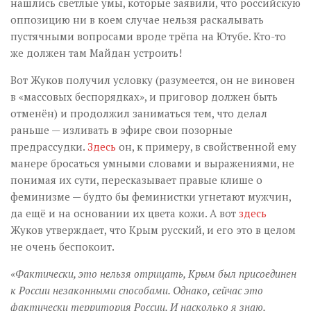
нашлись светлые умы, которые заявили, что российскую
оппозицию ни в коем случае нельзя раскалывать
пустячными вопросами вроде трёпа на Ютубе. Кто-то
же должен там Майдан устроить!
Вот Жуков получил условку (разумеется, он не виновен
в «массовых беспорядках», и приговор должен быть
отменён) и продолжил заниматься тем, что делал
раньше — изливать в эфире свои позорные
предрассудки.
Здесь
он, к примеру, в свойственной ему
манере бросаться умными словами и выражениями, не
понимая их сути, пересказывает правые клише о
феминизме — будто бы феминистки угнетают мужчин,
да ещё и на основании их цвета кожи. А вот
здесь
Жуков утверждает, что Крым русский, и его это в целом
не очень беспокоит.
«Фактически, это нельзя отрицать, Крым был присоединен
к России незаконными способами. Однако, сейчас это
фактически территория России. И насколько я знаю,