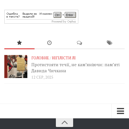
ГОЛОВНЕ
/
НІГІЛІСТИ ЛІ
Протистояти течії, не кам’яніючи: пам’яті
Давида Чичкана
12 СЕР, 2025
Зараз