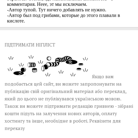
ПІДТРИМАТИ НІГІЛІСТ
Якщо вам
подобається цей сайт, ви можете запропонувати на
публікацію свій оригінальний матеріал або переклад,
який до цього не публікувався українською мовою.
Також ви можете підтримати редакцію гривнею - зібрані
кошти підуть на залучення нових авторів, оплату
хостингу та інше, необхідне в роботі.
Реквізити для
переказу