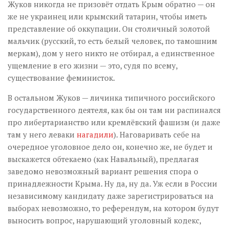
Жуков никогда не призовёт отдать Крым обратно — он
же не украинец или крымский татарин, чтобы иметь
представление об оккупации. Он столичный золотой
мальчик (русский, то есть белый человек, по тамошним
меркам), дом у него никто не отбирал, а единственное
ущемление в его жизни — это, судя по всему,
существование феминисток.
В остальном Жуков — личинка типичного российского
государственного деятеля, как бы он там ни распинался
про либертарианство или кремлёвский фашизм (и даже
там у него леваки
нагадили
). Наговаривать себе на
очередное уголовное дело он, конечно же, не будет и
выскажется обтекаемо (как Навальный), предлагая
заведомо невозможный вариант решения спора о
принадлежности Крыма. Ну да, ну да. Уж если в России
независимому кандидату даже зарегистрироваться на
выборах невозможно, то референдум, на котором будут
выносить вопрос, нарушающий уголовный кодекс,