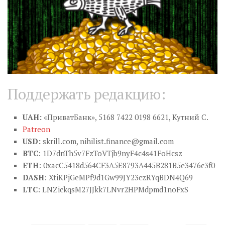
Поддержать редакцию:
UAH:
«ПриватБанк», 5168 7422 0198 6621, Кутний С.
Patreon
USD:
skrill.com,
nihilist.finance@gmail.com
BTC
: 1D7dnTh5v7FzToVTjb9nyF4c4s41FoHcsz
ETH
: 0xacC5418d564CF3A5E8793A445B281B5e3476c3f0
DASH
: XtiKPjGeMPf9d1Gw99JY23czRYqBDN4Q69
LTC
: LNZickqsM27JJkk7LNvr2HPMdpmd1noFxS