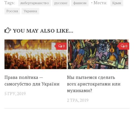
·
Tags:
Места:
либертарианство
русские
фашизм
Крым
Россия
Украина
YOU MAY ALSO LIKE...
0
0
Права політика —
Мы пытаемся сделать
самогубство для України
всех аристократами или
мужиками?
5 ГРУ, 2019
2 ТРА, 2019