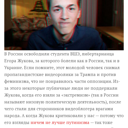
Музика революції
Візуальне
Научпоп
Головне
Цитати
Inter/antinational
В России освободили студента ВШЭ, либертарианца
Егора Жукова, за которого болели как в России, так и в
Украине. Если помните, этот молодой человек снимал
пропагандистские видеоролики за Трампа и против
феминизма, что не понравилось части оппозиции. Из-
за этого некоторые публичные люди не поддержали
Жукова, когда его взяли за «экстремизм» (так в России
называют низовую политическую деятельность), после
чего стали для сторонников видеоблогера врагами
народа. А когда Жукова критиковали у нас — потому что
его взгляды
ничем не лучше путинизма
— так тоже