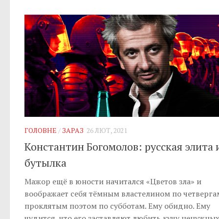
ГОЛОВНЕ
/
ЗАРАЗ
26 ЛЮТ, 2021
Константин Богомолов: русская элита 
бутылка
Мажор ещё в юности начитался «Цветов зла» и
воображает себя тёмным властелином по четверга
проклятым поэтом по субботам. Ему обидно. Ему
чудится, что его заставляют любить кучу ненужных