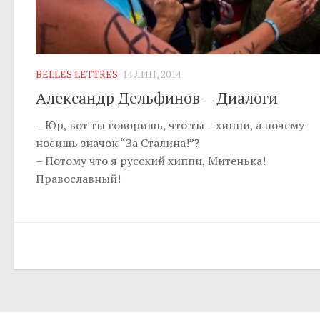
BELLES LETTRES
14 ЛИП, 2014
Александр Дельфинов – Диалоги
– Юр, вот ты говоришь, что ты – хиппи, а почему
носишь значок “За Сталина!”?
– Потому что я русский хиппи, Митенька!
Православный!