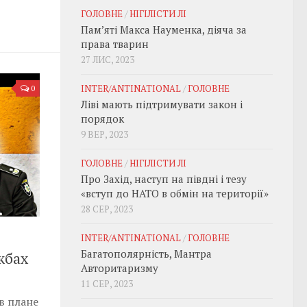
ГОЛОВНЕ
/
НІГІЛІСТИ ЛІ
Пам’яті Макса Науменка, діяча за
права тварин
27 ЛИС, 2023
INTER/ANTINATIONAL
/
ГОЛОВНЕ
0
Ліві мають підтримувати закон і
порядок
9 ВЕР, 2023
ГОЛОВНЕ
/
НІГІЛІСТИ ЛІ
Про Захід, наступ на півдні і тезу
«вступ до НАТО в обмін на території»
28 СЕР, 2023
INTER/ANTINATIONAL
/
ГОЛОВНЕ
Багатополярність, Мантра
жбах
Авторитаризму
11 СЕР, 2023
в плане