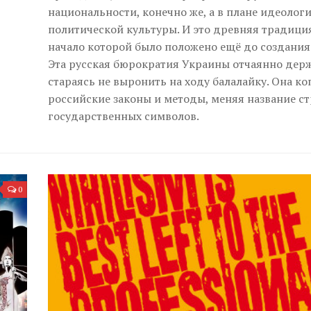
национальности, конечно же, а в плане идеолог
политической культуры. И это древняя традици
начало которой было положено ещё до создания
Эта русская бюрократия Украины отчаянно держ
стараясь не выронить на ходу балалайку. Она ко
российские законы и методы, меняя название с
государственных символов.
0