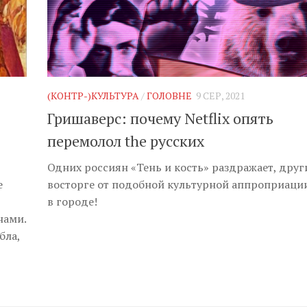
(КОНТР-)КУЛЬТУРА
/
ГОЛОВНЕ
9 СЕР, 2021
Гришаверс: почему Netflix опять
перемолол the русских
Одних россиян «Тень и кость» раздражает, друг
е
восторге от подобной культурной аппроприаци
в городе!
нами.
бла,