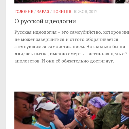
ГОЛОВНЕ
/
ЗАРАЗ
/
ПОЗИЦІЯ
10 ЖОВ, 2017
О русской идеологии
Русская идеология – это самоубийство, которое ни
не может завершиться и оттого оборачивается
затянувшимся самоистязанием. Но сколько бы ни
длилась пытка, именно смерть – истинная цель её
апологетов. И они её обязательно достигнут.