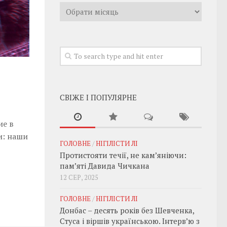
Архивы
СВІЖЕ І ПОПУЛЯРНЕ
ие в
и: наши
ГОЛОВНЕ
/
НІГІЛІСТИ ЛІ
Протистояти течії, не кам’яніючи:
пам’яті Давида Чичкана
12 СЕР, 2025
ГОЛОВНЕ
/
НІГІЛІСТИ ЛІ
Донбас – десять років без Шевченка,
Стуса і віршів українською. Інтерв’ю з