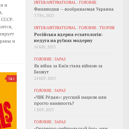
INTER/ANTINATIONAL
/
ГОЛОВНЕ
ии и
Финляндия — воображаемая Украина
я,
3 ТРА, 2023
 СССР.
ится,
INTER/ANTINATIONAL
/
ГОЛОВНЕ
/
ТЕОРИЯ
пирует
Російська ядерна есхатологія:
недуга на руїнах модерну
траны и
10 КВІ, 2023
ГОЛОВНЕ
/
ЗАРАЗ
Як війна за Київ стала війною за
Бахмут
24 БЕР, 2023
1
ГОЛОВНЕ
/
ЗАРАЗ
«ЧВК Рёдан»: русский нацизм или
просто наивность?
1 БЕР, 2023
ГОЛОВНЕ
/
ЗАРАЗ
«Гендерно-нейтральный бог», или