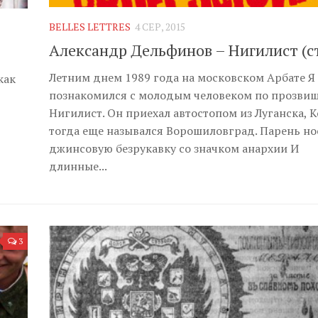
BELLES LETTRES
4 СЕР, 2015
Александр Дельфинов – Нигилист (с
Летним днем 1989 года на московском Арбате Я
как
познакомился с молодым человеком по прозви
Нигилист. Он приехал автостопом из Луганска, 
тогда еще назывался Ворошиловград. Парень но
джинсовую безрукавку со значком анархии И
длинные...
3