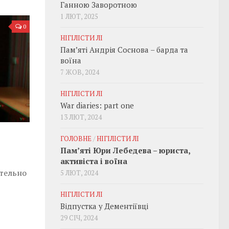
Ганною Заворотною
1 ЛЮТ, 2025
0
НІГІЛІСТИ ЛІ
Пам’яті Андрія Соснова – барда та
воїна
7 ЖОВ, 2024
НІГІЛІСТИ ЛІ
War diaries: part one
13 ЛЮТ, 2024
ГОЛОВНЕ
/
НІГІЛІСТИ ЛІ
Пам’яті Юри Лебедева – юриста,
активіста і воїна
ательно
5 ЛЮТ, 2024
НІГІЛІСТИ ЛІ
Відпустка у Дементіївці
29 СІЧ, 2024