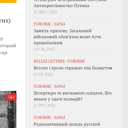
Антихристианство Путина
22 ЛЮТ, 2023
тих)
ГОЛОВНЕ
/
ЗАРАЗ
Замість призову. Загальний
військовий обовʼязок може бути
щу
привабливим
Который
24 СІЧ, 2023
сил
BELLES LETTRES
/
ГОЛОВНЕ
Весело і трохи страшно під Бахмутом
6 СІЧ, 2023
ГОЛОВНЕ
/
ЗАРАЗ
Дезертири та виснажені солдати. Хто
1
винен у здачі позицій?
22 ГРУ, 2022
ГОЛОВНЕ
/
ЗАРАЗ
Радиоактивный дождь русской