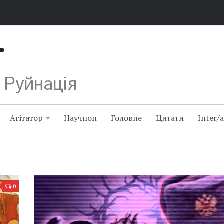
Т
 Руйнація
Агітатор
Научпоп
Головне
Цитати
Inter/
0