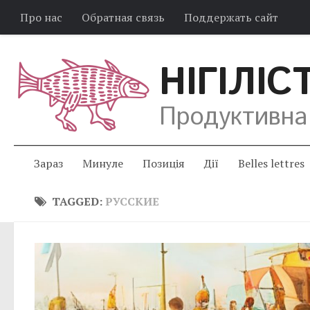
Про нас
Обратная связь
Поддержать сайт
НІГІЛІС
Продуктивна
Зараз
Минуле
Позиція
Дії
Belles lettres
TAGGED:
РУССКИЕ