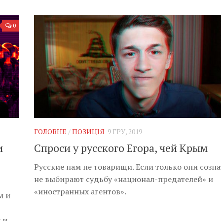
0
ГОЛОВНЕ
/
ПОЗИЦІЯ
9 ГРУ, 2019
и
Спроси у русского Егора, чей Крым
Русские нам не товарищи. Если только они созн
не выбирают судьбу «национал-предателей» и
«иностранных агентов».
м и
 и