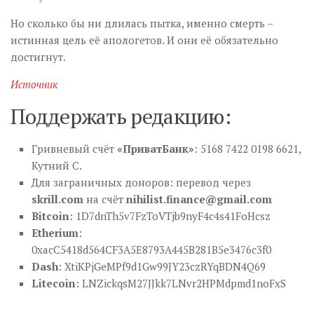
Но сколько бы ни длилась пытка, именно смерть –
истинная цель её апологетов. И они её обязательно
достигнут.
Источник
Поддержать редакцию:
Гривневый счёт
«ПриватБанк»
: 5168 7422 0198 6621,
Кутний С.
Для заграничных доноров: перевод через
skrill.com
на счёт
nihilist.finance@gmail.com
Bitcoin
: 1D7dnTh5v7FzToVTjb9nyF4c4s41FoHcsz
Etherium
:
0xacC5418d564CF3A5E8793A445B281B5e3476c3f0
Dash
: XtiKPjGeMPf9d1Gw99JY23czRYqBDN4Q69
Litecoin
: LNZickqsM27JJkk7LNvr2HPMdpmd1noFxS