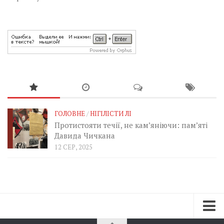
ГОЛОВНЕ
/
НІГІЛІСТИ ЛІ
Протистояти течії, не кам’яніючи: пам’яті
Давида Чичкана
12 СЕР, 2025