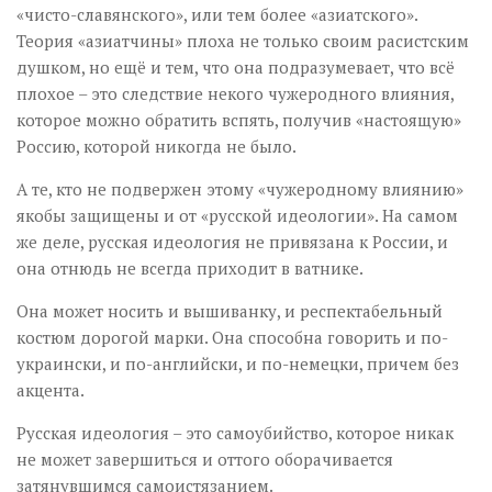
«чисто-славянского», или тем более «азиатского».
Теория «азиатчины» плоха не только своим расистским
душком, но ещё и тем, что она подразумевает, что всё
плохое – это следствие некого чужеродного влияния,
которое можно обратить вспять, получив «настоящую»
Россию, которой никогда не было.
А те, кто не подвержен этому «чужеродному влиянию»
якобы защищены и от «русской идеологии». На самом
же деле, русская идеология не привязана к России, и
она отнюдь не всегда приходит в ватнике.
Она может носить и вышиванку, и респектабельный
костюм дорогой марки. Она способна говорить и по-
украински, и по-английски, и по-немецки, причем без
акцента.
Русская идеология – это самоубийство, которое никак
не может завершиться и оттого оборачивается
затянувшимся самоистязанием.