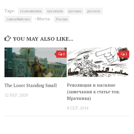
Tags:
геополитика
ідеологія
русские
русское
·
Места:
самоубийство
Россия
YOU MAY ALSO LIKE...
0
1
Революция и насилие
The Loser Standing Small
(замечания к статье тов.
12 БЕР, 2020
Мрачника)
8 СЕР, 2014