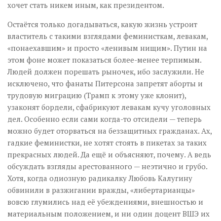
хочет стать никем иным, как президентом.
Остаётся только догадываться, какую жизнь устроит
властитель с такими взглядами феминисткам, левакам,
«понаехавшим» и просто «ленивым нищим». Путин на
этом фоне может показаться более-менее терпимым.
Людей должен порешать рыночек, ибо заслужили. Не
исключено, что фанаты Питерсона запретят аборты и
трудовую миграцию (Трамп к этому уже клонит),
узаконят бордели, сфабрикуют левакам кучу уголовных
дел. Особенно если сами когда-то отсидели — теперь
можно будет оторваться на беззащитных гражданах. Ах,
гадкие феминистки, не хотят стоять в пикетах за таких
прекрасных людей. Да ещё и объясняют, почему. А ведь
обсуждать взгляды арестованного — неэтично и грубо.
Хотя, когда одиозную радикалку Любовь Калугину
обвинили в разжигании вражды, «либертарианцы»
вовсю глумились над её убеждениями, внешностью и
материальным положением, и ни один доцент ВШЭ их