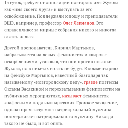
13 суток, требует от оппозиции повторять имя Жукова
как «имя своего друга» и выступать за его
освобождение. Поддержали юношу и преподаватели
ВШЭ, например, профессор
Олег Лекманов
. Это
справедливо: за мирные собрания никого и никогда
сажать нельзя.
Другой преподаватель, Кирилл Мартынов,
набрасывается на левых, феминисток и квиров с
оскорблениями, услышав, что они против посадки
Жукова, но в пикетах стоять не будут. В комментариях
на фейсбуке Мартынов, известный благодаря так
называемому «новгородскому делу»,
травле
поэтессы
Оксаны Васякиной и перехватыванию фемповестки на
публичных мероприятиях,
называет
феминисток
«пафосными подлыми мразями». Громкое заявление,
однако предсказуемое: патриархальный мужчина
поддерживает патриархального мужчину. Никогда
такого не было, и вот опять.