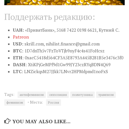
Поддержать редакцию:
UAH:
«ПриватБанк», 5168 7422 0198 6621, Кутний С.
Patreon
USD:
skrill.com,
nihilist.finance@gmail.com
BTC
: 1D7dnTh5v7FzToVTjb9nyF4c4s41FoHcsz
ETH
: 0xacC5418d564CF3A5E8793A445B281B5e3476c3f0
DASH
: XtiKPjGeMPf9d1Gw99JY23czRYqBDN4Q69
LTC
: LNZickqsM27JJkk7LNvr2HPMdpmd1noFxS
Tags:
антифеминизм
оппозиция
политузника
трампизм
·
Места:
феминизм
Россия
YOU MAY ALSO LIKE...