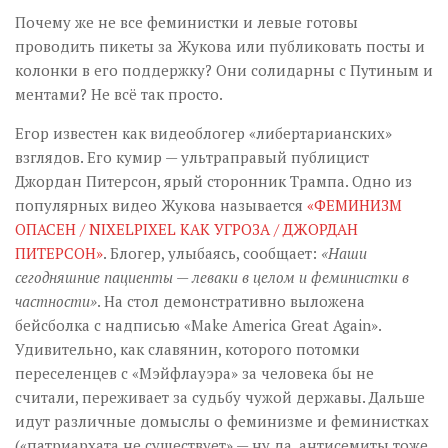
Почему же не все феминистки и левые готовы
проводить пикеты за Жукова или публиковать посты и
колонки в его поддержку? Они солидарны с Путиным и
ментами? Не всё так просто.
Егор известен как видеоблогер «либертарианских»
взглядов. Его кумир — ультраправый публицист
Джордан Питерсон, ярый сторонник Трампа. Одно из
популярных видео Жукова называется
«ФЕМИНИЗМ
ОПАСЕН / NIXELPIXEL КАК УГРОЗА / ДЖОРДАН
ПИТЕРСОН»
. Блогер, улыбаясь, сообщает:
«Наши
сегодняшние пациенты — леваки в целом и феминистки в
частности»
. На стол демонстративно выложена
бейсболка с надписью «Make America Great Again».
Удивительно, как славянин, которого потомки
переселенцев с «Мэйфлауэра» за человека бы не
считали, переживает за судьбу чужой державы. Дальше
идут различные домыслы о феминизме и феминистках
(«патриархата не существует» — ну да, антисемиты тоже