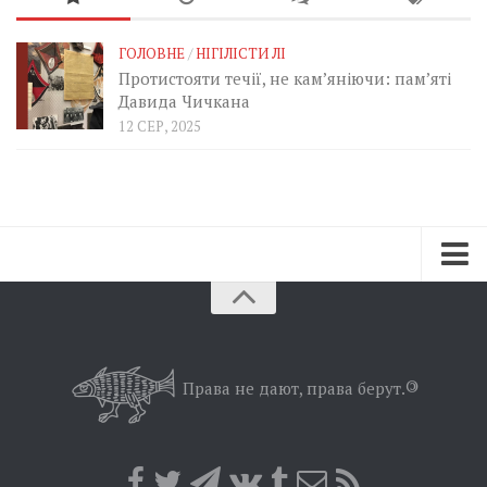
ГОЛОВНЕ
/
НІГІЛІСТИ ЛІ
Протистояти течії, не кам’яніючи: пам’яті
Давида Чичкана
12 СЕР, 2025
Зараз
Минуле
Позиція
Права не дают, права берут.
©
Дії
Belles lettres