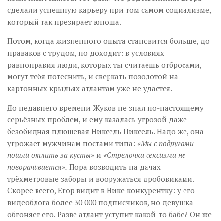
сделали успешную карьеру при том самом социализме,
который так презирает юноша.
Потом, когда жизненного опыта становится больше, до
праваков с трудом, но доходит: в условиях
равноправия люди, которых ты считаешь отбросами,
могут тебя потеснить, и сверкать позолотой на
картонных крыльях атлантам уже не удастся.
До недавнего времени Жуков не знал по-настоящему
серьёзных проблем, и ему казалась угрозой даже
безобидная плюшевая Никсель Пиксель. Надо же, она
угрожает мужчинам постами типа:
«Мы с подругами
пошли отлить за кусты»
и
«Стрелочка сексизма не
поворачивается».
Пора возводить на дачах
трёхметровые заборы и вооружаться дробовиками.
Скорее всего, Егор видит в Нике конкурентку: у его
видеоблога более 30 000 подписчиков, но девушка
обгоняет его. Разве атлант уступит какой-то бабе? Он же