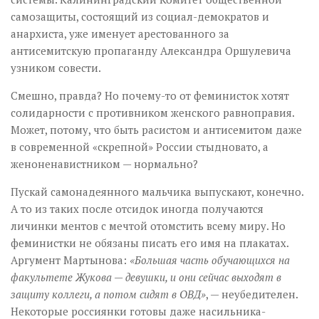
самозащиты, состоящий из социал-демократов и
анархиста, уже именует арестованного за
антисемитскую пропаганду Александра Оршулевича
узником совести.
Смешно, правда? Но почему-то от феминисток хотят
солидарности с противником женского равноправия.
Может, потому, что быть расистом и антисемитом даже
в современной «скрепной» России стыдновато, а
женоненавистником — нормально?
Пускай самонадеянного мальчика выпускают, конечно.
А то из таких после отсидок иногда получаются
личинки ментов с мечтой отомстить всему миру. Но
феминистки не обязаны писать его имя на плакатах.
Аргумент Мартынова:
«Большая часть обучающихся на
факультете Жукова — девушки, и они сейчас выходят в
защиту коллеги, а потом сидят в ОВД»
, — неубедителен.
Некоторые россиянки готовы даже насильника-