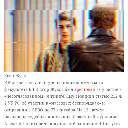
Музика революції
Візуальне
Научпоп
Головне
Цитати
Inter/antinational
Егор Жуков
В Москве 2 августа студент политологического
факультета ВШЭ Егор Жуков был
арестован
за участие в
«несогласованном» митинге. Ему вменили статью
212 ч.
2 УК РФ об участии в «массовых беспорядках» и
отправили в СИЗО до 27 сентября. На 15 августа
назначена судебная апелляция. Известный журналист
Алексей Полихович, получивший за митинг 10 августа