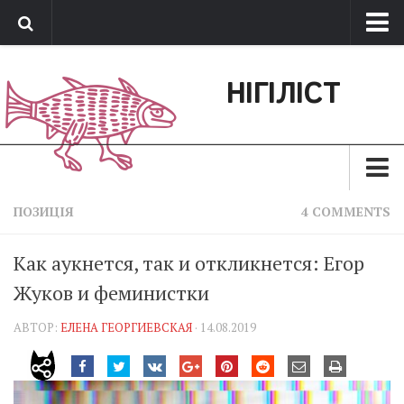
Про нас
НІГІЛІСТ
Обратная связь
Поддержать сайт
Зараз
ПОЗИЦІЯ
4 COMMENTS
Минуле
Как аукнется, так и откликнется: Егор
Позиція
Жуков и феминистки
Дії
АВТОР:
ЕЛЕНА ГЕОРГИЕВСКАЯ
· 14.08.2019
Belles lettres
Агітатор