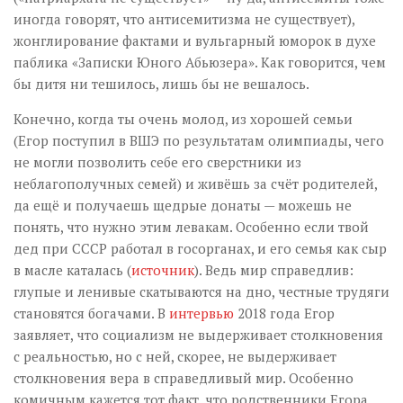
иногда говорят, что антисемитизма не существует),
жонглирование фактами и вульгарный юморок в духе
паблика «Записки Юного Абьюзера». Как говорится, чем
бы дитя ни тешилось, лишь бы не вешалось.
Конечно, когда ты очень молод, из хорошей семьи
(Егор поступил в ВШЭ по результатам олимпиады, чего
не могли позволить себе его сверстники из
неблагополучных семей) и живёшь за счёт родителей,
да ещё и получаешь щедрые донаты — можешь не
понять, что нужно этим левакам. Особенно если твой
дед при СССР работал в госорганах, и его семья как сыр
в масле каталась (
источник
). Ведь мир справедлив:
глупые и ленивые скатываются на дно, честные трудяги
становятся богачами. В
интервью
2018 года Егор
заявляет, что социализм не выдерживает столкновения
с реальностью, но с ней, скорее, не выдерживает
столкновения вера в справедливый мир. Особенно
комичным кажется тот факт, что родственники Егора