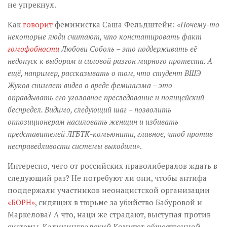
не упрекнул.
Как
говорит
феминистка Саша Фельдштейн:
«Почему-то
некоторые люди считают, что констатировать факт
гомофобности
Любови Соболь – это поддерживать её
недопуск к выборам и силовой разгон мирного протеста. А
ещё, например, рассказывать о том, что студент ВШЭ
Жуков снимает видео о вреде феминизма – это
оправдывать его уголовное преследование и полицейский
беспредел. Видимо, следующий шаг – позволить
оппозиционерам насиловать женщин и избивать
представителей ЛГБТК-комьюнити, главное, чтоб против
несправедливости системы выходили»
.
Интересно, чего от российских праволибералов ждать в
следующий раз? Не потребуют ли они, чтобы антифа
поддержали участников неонацистской организации
«БОРН»
, сидящих в тюрьме за убийство Бабуровой и
Маркелова? А что, наци же страдают, выступая против
системы. Калининградский Комитет общественной