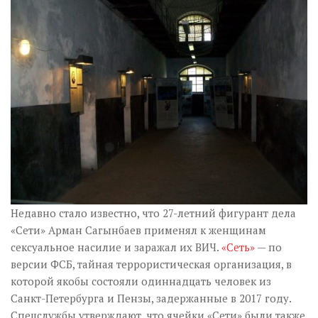
Музика революції
Візуальне
Научпоп
Головне
Цитати
Inter/antinational
Недавно стало известно, что 27-летний фигурант дела
«Сети» Арман Сагынбаев применял к женщинам
сексуальное насилие и заражал их ВИЧ.
«Сеть»
— по
версии ФСБ, тайная террористическая организация, в
которой якобы состояли одиннадцать человек из
Санкт-Петербурга и Пензы, задержанные в 2017 году.
Спецслужбы утверждают, что ячейки «Сети» были также