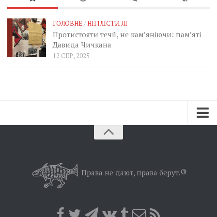
ГОЛОВНЕ
/
НІГІЛІСТИ ЛІ
Протистояти течії, не кам’яніючи: пам’яті
Давида Чичкана
12 СЕР, 2025
Зараз
Минуле
Позиція
Права не дают, права берут.
©
Дії
Belles lettres