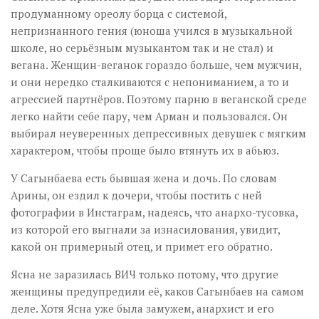
продуманному ореолу борца с системой,
непризнанного гения (юноша учился в музыкальной
школе, но серьёзным музыкантом так и не стал) и
вегана. Женщин-веганок гораздо больше, чем мужчин,
и они нередко сталкиваются с непониманием, а то и
агрессией партнёров. Поэтому парню в веганской среде
легко найти себе пару, чем Арман и пользовался. Он
выбирал неуверенных депрессивных девушек с мягким
характером, чтобы проще было втянуть их в абьюз.
У Сагынбаева есть бывшая жена и дочь. По словам
Арины, он ездил к дочери, чтобы постить с ней
фотографии в Инстаграм, надеясь, что анархо-тусовка,
из которой его выгнали за изнасилования, увидит,
какой он примерный отец, и примет его обратно.
Ясна не заразилась ВИЧ только потому, что другие
женщины предупредили её, каков Сагынбаев на самом
деле. Хотя Ясна уже была замужем, анархист и его