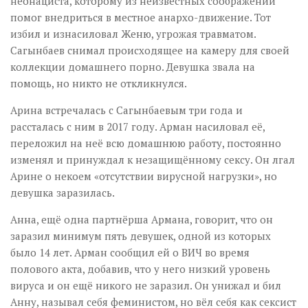
неонациста, которому из неизвестных соображений
помог внедриться в местное анархо-движение. Тот
избил и изнасиловал Женю, угрожая травматом.
Сагынбаев снимал происходящее на камеру для своей
коллекции домашнего порно. Девушка звала на
помощь, но никто не откликнулся.
Арина встречалась с Сагынбаевым три года и
рассталась с ним в 2017 году. Арман насиловал её,
переложил на неё всю домашнюю работу, постоянно
изменял и принуждал к незащищённому сексу. Он лгал
Арине о некоем «отсутствии вирусной нагрузки», но
девушка заразилась.
Анна, ещё одна партнёрша Армана, говорит, что он
заразил минимум пять девушек, одной из которых
было 14 лет. Арман сообщил ей о ВИЧ во время
полового акта, добавив, что у него низкий уровень
вируса и он ещё никого не заразил. Он унижал и бил
Анну, называл себя феминистом, но вёл себя как сексист