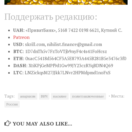
Поддержать редакцию:
UAH:
«ПриватБанк», 5168 7422 0198 6621, Кутний С.
Patreon
USD:
skrill.com,
nihilist.finance@gmail.com
BTC
: 1D7dnTh5v7FzToVTjb9nyF4c4s41FoHcsz
ETH
: 0xacC5418d564CF3A5E8793A445B281B5e3476c3f0
DASH
: XtiKPjGeMPf9d1Gw99JY23czRYqBDN4Q69
LTC
: LNZickqsM27JJkk7LNvr2HPMdpmd1noFxS
·
Tags:
Места:
анархизм
ВИЧ
насилие
политзаключенные
Россия
YOU MAY ALSO LIKE...