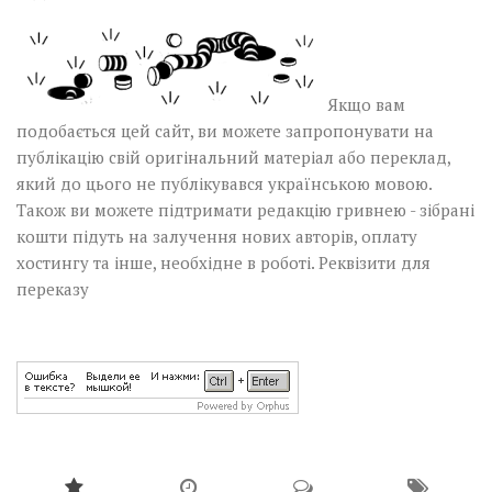
Якщо вам
подобається цей сайт, ви можете запропонувати на
публікацію свій оригінальний матеріал або переклад,
який до цього не публікувався українською мовою.
Також ви можете підтримати редакцію гривнею - зібрані
кошти підуть на залучення нових авторів, оплату
хостингу та інше, необхідне в роботі.
Реквізити для
переказу