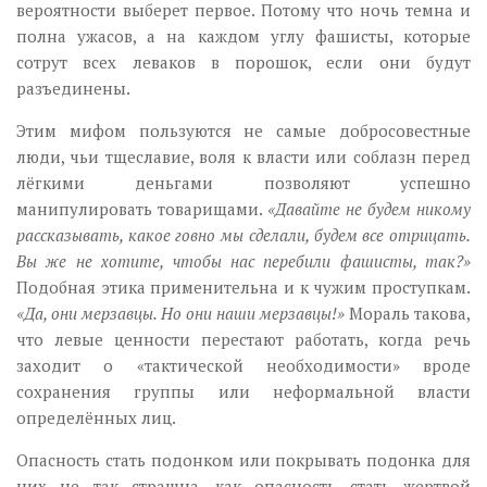
вероятности выберет первое. Потому что ночь темна и
полна ужасов, а на каждом углу фашисты, которые
сотрут всех леваков в порошок, если они будут
разъединены.
Этим мифом пользуются не самые добросовестные
люди, чьи тщеславие, воля к власти или соблазн перед
лёгкими деньгами позволяют успешно
манипулировать товарищами.
«Давайте не будем никому
рассказывать, какое говно мы сделали, будем все отрицать.
Вы же не хотите, чтобы нас перебили фашисты, так?»
Подобная этика применительна и к чужим проступкам.
«Да, они мерзавцы. Но они наши мерзавцы!»
Мораль такова,
что левые ценности перестают работать, когда речь
заходит о «тактической необходимости» вроде
сохранения группы или неформальной власти
определённых лиц.
Опасность стать подонком или покрывать подонка для
них не так страшна, как опасность стать жертвой