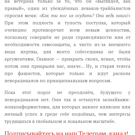
на ветерана только за то, что он «выглядел, как
правый», один из убеждённых леваков-трайбалистов
спросил меня:
«Как ты мог их осудить? Они ведь наши!»
При этом подлость и тупость поступка, который
очевидно противоречит всем левым ценностям,
поскольку совершён не ради справедливости или от
необходимости самозащиты, а чисто из-за внешнего
вида жертвы, для моего собеседника не были
аргументами. Главное — прикрыть своих, левых, чтобы
потом они прикрыли нас, иначе… Ну, и старая телега
про фашистов, которые только и ждут раскола
леворадикалов по принципиальным вопросам.
Пока этот порог не преодолён, будущего у
леворадикалов нет. Они так и останутся зазнайками-
нонконформистами, для которых важнее иллюзии или
личный успех в среде себе подобных, чем интересы
трудящихся в глобальном и локальном масштабе.
Подписывайтесь на наш Телеграм-канал!