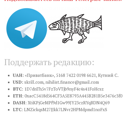
Поддержать редакцию:
UAH:
«ПриватБанк», 5168 7422 0198 6621, Кутний С.
USD:
skrill.com,
nihilist.finance@gmail.com
BTC
: 1D7dnTh5v7FzToVTjb9nyF4c4s41FoHcsz
ETH
: 0xacC5418d564CF3A5E8793A445B281B5e3476c3f0
DASH
: XtiKPjGeMPf9d1Gw99JY23czRYqBDN4Q69
LTC
: LNZickqsM27JJkk7LNvr2HPMdpmd1noFxS