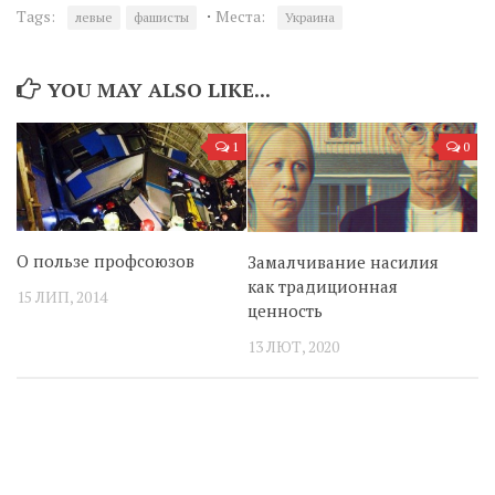
·
Tags:
Места:
левые
фашисты
Украина
YOU MAY ALSO LIKE...
1
0
О пользе профсоюзов
Замалчивание насилия
как традиционная
15 ЛИП, 2014
ценность
13 ЛЮТ, 2020