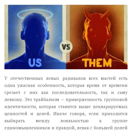
Музика революції
Візуальне
Научпоп
Головне
Цитати
Inter/antinational
У отечественных левых радикалов всех мастей есть
одна ужасная особенность, которая время от времени
срезает с них как последовательность, так и саму
левизну. Это трайбализм — приверженность групповой
идентичности, которая ставится выше декларируемых
ценностей и целей. Иначе говоря, если приходится
выбирать между лояльностью к группе
единомышленников и правдой, левак с большей долей