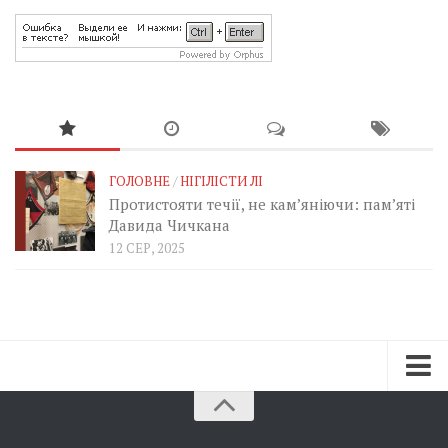
ГОЛОВНЕ
/
НІГІЛІСТИ ЛІ
Протистояти течії, не кам’яніючи: пам’яті
Давида Чичкана
12 СЕР, 2025
Зараз
Минуле