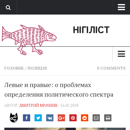
Про нас
НІГІЛІСТ
Обратная связь
Поддержать сайт
Зараз
ГОЛОВНЕ
/
ПОЗИЦІЯ
0 COMMENTS
Минуле
Левые и правые: о проблемах
Позиція
определения политического спектра
Дії
АВТОР:
ДМИТРИЙ МРАЧНИК
· 16.01.2018
Belles lettres
Агітатор