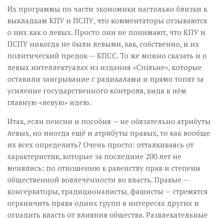
Их программы по части экономики настолько близки к
выкладкам КПУ и ПСПУ, что комментаторы отзываются
о них как о левых. Просто они не понимают, что КПУ и
ПСПУ никогда не были левыми, как, собственно, и их
политический предок — КПСС. То же можно сказать и о
левых интеллектуалах из издания «Спільне», которые
оставили заигрывание с радикалами и прямо топят за
усиление государственного контроля, видя в нём
главную «левую» идею.
Итак, если пенсии и пособия — не обязательно атрибуты
левых, но иногда ещё и атрибуты правых, то как вообще
их всех определить? Очень просто: отталкиваясь от
характеристик, которые за последние 200 лет не
менялись: по отношению к равенству прав и степени
общественной вовлечённости во власть. Правые —
консерваторы, традиционалисты, фашисты — стремятся
ограничить права одних групп в интересах других и
оградить власть от влияния общества. Развлекательные