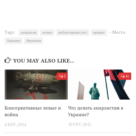
·
Tags:
Места:
анархизм
левые
либертарианство
правые
Украина
Франция
YOU MAY ALSO LIKE...
3
41
Консервативные левые и
Что делать анархистам в
война
Украине?
6 БЕР, 2014
10 ГРУ, 2015