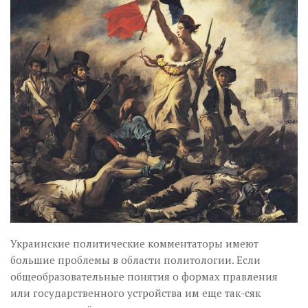
Музика революції
Візуальне
Научпоп
Головне
Цитати
Inter/antinational
Украинские политические комментаторы имеют
большие проблемы в области политологии. Если
общеобразовательные понятия о формах правления
или государственного устройства им еще так-сяк