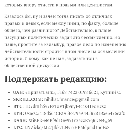
которых впору отнести к правым или центристам.
Казалось бы, ну и зачем тогда писать об отличиях
правых и левых, если между ними, по факту, больше
общего, чем различного? Действительно, в плане
насущных политических задач это бессмысленно. Но
наше, простите за каламбур, правое дело по изменению
действительности строится в том числе на осмыслении
истории. И кому, как не нам, задавать тон в
общественной дискуссии.
Поддержать редакцию:
UAH:
«ПриватБанк», 5168 7422 0198 6621, Кутний С.
SKRILL.COM:
nihilist.finance@gmail.com
BTC
: 1D7dnTh5v7FzToVTjb9nyF4c4s41FoHcsz
ETH
: 0xacC5418d564CF3A5E8793A445B281B5e3476c3f0
DASH
: XtiKPjGeMPf9d1Gw99JY23czRYqBDN4Q69
LTC
: LNZickqsM27JJkk7LNvr2HPMdpmd1noFxS