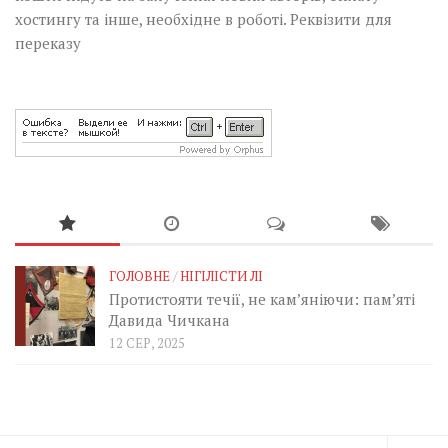
хостингу та інше, необхідне в роботі.
Реквізити для
переказу
ГОЛОВНЕ
/
НІГІЛІСТИ ЛІ
Протистояти течії, не кам’яніючи: пам’яті
Давида Чичкана
12 СЕР, 2025