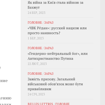
Як війна за Київ стала війною за
Бахмут
24 БЕР, 2023
ГОЛОВНЕ
/
ЗАРАЗ
«ЧВК Рёдан»: русский нацизм или
просто наивность?
1 БЕР, 2023
ГОЛОВНЕ
/
ЗАРАЗ
«Гендерно-нейтральный бог», или
Антихристианство Путина
22 ЛЮТ, 2023
н
ГОЛОВНЕ
/
ЗАРАЗ
Замість призову. Загальний
ение
військовий обовʼязок може бути
привабливим
24 СІЧ, 2023
щению
ощадки
BELLES LETTRES
/
ГОЛОВНЕ