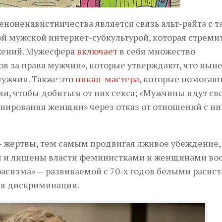
ноненавистничества является связь альт-райта с т
 мужской интернет-субкультурой, которая стреми
ижений. Мужесфера
включает
в себя множество
в за права мужчин», которые утверждают, что нын
ужчин. Также это
пикап-мастера
, которые помогаю
, чтобы добиться от них секса; «Мужчины идут св
нирования женщин» через отказ от отношений с ни
 жертвы, тем самым продвигая лживое убеждение,
ы и лишены власти феминистками и женщинами во
расизма» — развиваемой с 70-х годов белыми расис
ся дискриминации.