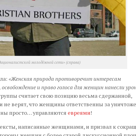
диционалистской молодёжной сети» (справа)
ла:
«Женская природа противоречит интересам
 освобождение и право голоса для женщин нанесли уро
 группы считает свою позицию весьма сдержанной,
ни не верят, что женщины ответственны за уничтож
ины просто… управляются
евреями
!
тексты, написанные женщинами, и призвал к сокра
 стороны женщин с более старой дискуссионной пл