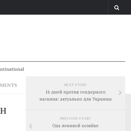
antinational
MMENTS
NEXT STORY
16 дней против гендерного
насилия: актуально для Украины
ин
PREVIOUS STORY
Ода ленивой хозяйке