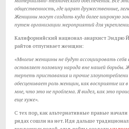
материально-технического обеспечения. Все эт
общественность, где царят дружественные, лег
Женщины могут создать куда более широкую зо
путем организации мероприятий для укрепления
Калифорнийский национал-анархист Эндрю Йео
райтов отпугивает женщин:
«Многие женщины не будут ассоциировать себя
оставляет половину народа вне нашей борьбы. 
терпеть приставания и прочие злоупотреблени
обесценивает роль женщин, как восприятие их в
мне, что это не проблема. Я видел, как это про
еще хуже».
С тех пор, как альтернативные правые начали 
рядах сошли на нет. Идя дальше традиционал
гендерных ролей, альт-райты создали
ультра