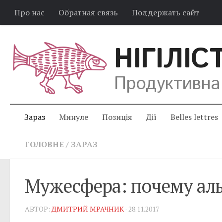
Про нас
Обратная связь
Поддержать сайт
НІГІЛІС
Продуктивна
Зараз
Минуле
Позиція
Дії
Belles lettres
ГОЛОВНЕ
/
ЗАРАЗ
Мужесфера: почему ал
АВТОР:
ДМИТРИЙ МРАЧНИК
· 28.11.2017