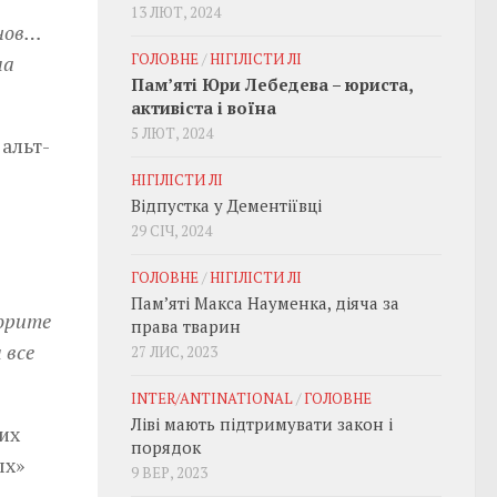
13 ЛЮТ, 2024
енов…
ГОЛОВНЕ
/
НІГІЛІСТИ ЛІ
ма
Пам’яті Юри Лебедева – юриста,
активіста і воїна
5 ЛЮТ, 2024
альт-
НІГІЛІСТИ ЛІ
Відпустка у Дементіївці
29 СІЧ, 2024
ГОЛОВНЕ
/
НІГІЛІСТИ ЛІ
Пам’яті Макса Науменка, діяча за
ворите
права тварин
 все
27 ЛИС, 2023
INTER/ANTINATIONAL
/
ГОЛОВНЕ
Ліві мають підтримувати закон і
их
порядок
ых»
9 ВЕР, 2023