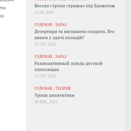
Весело і трохи страшно під Бахмутом
ть
6 СІЧ, 2023
то
ГОЛОВНЕ
/
ЗАРАЗ
Дезертири та виснажені солдати. Хто
винен у здачі позицій?
22 ГРУ, 2022
ГОЛОВНЕ
/
ЗАРАЗ
Радиоактивный дождь русской
оппозиции
11 ГРУ, 2022
ГОЛОВНЕ
/
ТЕОРИЯ
Уроки диалектики
28 ЛИС, 2022