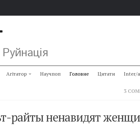
Т
 Руйнація
Агітатор
Научпоп
Головне
Цитати
Inter/
3 CO
ьт-райты ненавидят женщ