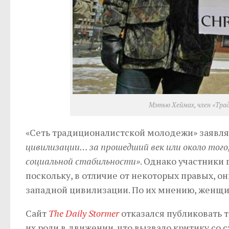
Мэтью Хеймах, член «Тра
«Сеть традиционалистской молодежи» заявля
цивилизации… за прошедший век или около того,
социальной стабильности»
. Однако участники
поскольку, в отличие от некоторых правых, о
западной цивилизации. По их мнению, женщ
Сайт
The Daily Stormer
отказался публиковать 
их роли в движении, что вызвало критику со