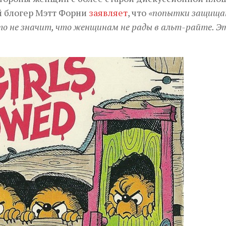
й блогер Мэтт Форни
заявляет
, что
«попытки защища
о не значит, что женщинам не рады в альт-райте. Э