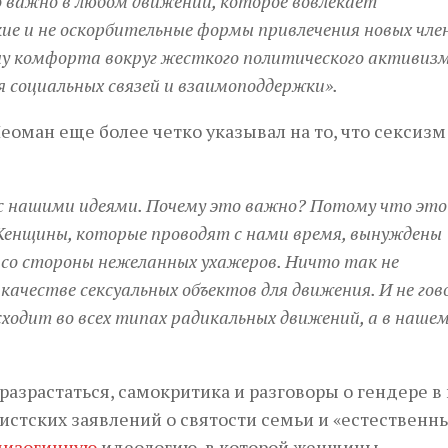
о важно в любом движении, которое вовлекает
кие и не оскорбительные формы привлечения новых чл
ну комфорта вокруг жесткого политического активиз
 социальных связей и взаимоподдержки».
ман еще более четко указывал на то, что сексизм 
 с нашими идеями. Почему это важно? Потому что это
Женщины, которые проводят с нами время, вынуждены
 со стороны нежеланных ухажеров. Ничто так не
 качестве сексуальных объектов для движения. И не го
исходит во всех типах радикальных движений, а в нашем
разрастаться, самокритика и разговоры о гендере в 
истских заявлений о святости семьи и «естественн
мизогинную
идеологию, в которой женщины