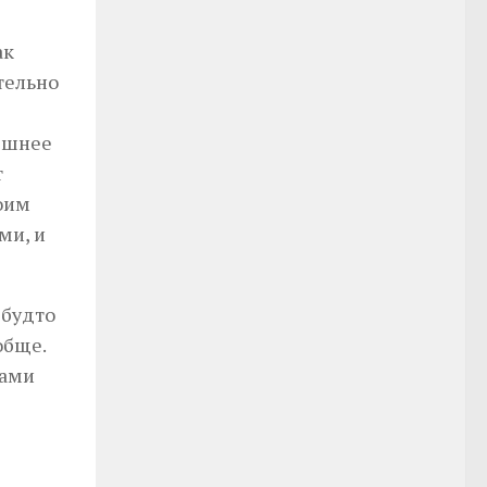
ак
тельно
ешнее
т
оим
ми, и
 будто
обще.
тами