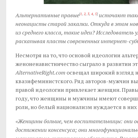
Альтернативные правые
[
1
,
2
,
3
,
4
,
5
]
источают тако
неонацисты старой закалки. Откуда в этом но
из среднего класса, такие идеи? Исследовател
раскапывая пласты современных интернет-суб
Несмотря на то, что основой идеологии альт
женоненавистничество сыграло в развитии эт
AlternativeRight.com
освещал широкий взгляд на
квазифеминистского. Ряд авторов-мужчин вы
правой идеологии привлекает женщин. Правы
году, что женщины и мужчины имеют соверш
роли, но белый национализм нуждается в них 
«Женщины больше, чем воспитательницы: они ос
достижении консенсуса; они многофункциональн