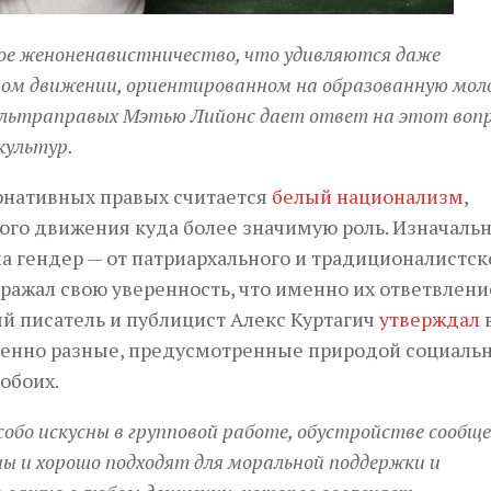
е женоненавистничество, что удивляются даже
вом движении, ориентированном на образованную мол
ь ультраправых Мэтью Лийонс дает ответ на этот вопр
культур.
ернативных правых считается
белый национализм
,
ого движения куда более значимую роль. Изначальн
 гендер — от патриархального и традиционалистск
ражал свою уверенность, что именно их ответвлени
й писатель и публицист Алекс Куртагич
утверждал
в
енно разные, предусмотренные природой социаль
обоих.
обо искусны в групповой работе, обустройстве сообщ
ы и хорошо подходят для моральной поддержки и