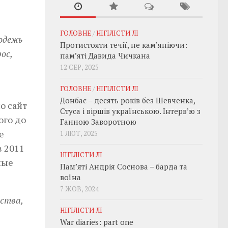
ГОЛОВНЕ
/
НІГІЛІСТИ ЛІ
одежь
Протистояти течії, не кам’яніючи:
ос,
пам’яті Давида Чичкана
12 СЕР, 2025
ГОЛОВНЕ
/
НІГІЛІСТИ ЛІ
Донбас – десять років без Шевченка,
о сайт
Стуса і віршів українською. Інтерв’ю з
ого до
Ганною Заворотною
е
1 ЛЮТ, 2025
 2011
НІГІЛІСТИ ЛІ
ные
Пам’яті Андрія Соснова – барда та
воїна
7 ЖОВ, 2024
ества,
НІГІЛІСТИ ЛІ
War diaries: part one