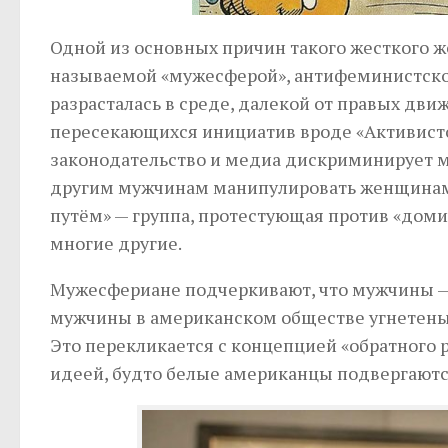
Одной из основных причин такого жесткого же
называемой «мужесферой», антифеминистской
разрасталась в среде, далекой от правых дв
пересекающихся инициатив вроде «Активисто
законодательство и медиа дискриминирует м
другим мужчинам манипулировать женщинами
путём» — группа, протестующая против «доми
многие другие.
Мужесфериане подчеркивают, что мужчины —
мужчины в американском обществе угнетен
Это перекликается с концепцией «обратного 
идеей, будто белые американцы подвергают