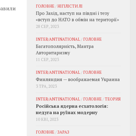
ГОЛОВНЕ
/
НІГІЛІСТИ ЛІ
равили
Про Захід, наступ на півдні і тезу
«вступ до НАТО в обмін на території»
28 СЕР, 2023
INTER/ANTINATIONAL
/
ГОЛОВНЕ
Багатополярність, Мантра
Авторитаризму
11 СЕР, 2023
INTER/ANTINATIONAL
/
ГОЛОВНЕ
Финляндия — воображаемая Украина
3 ТРА, 2023
INTER/ANTINATIONAL
/
ГОЛОВНЕ
/
ТЕОРИЯ
Російська ядерна есхатологія:
недуга на руїнах модерну
10 КВІ, 2023
ГОЛОВНЕ
/
ЗАРАЗ