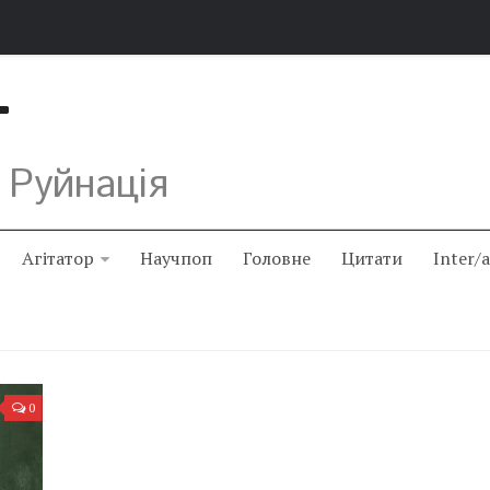
Т
 Руйнація
Агітатор
Научпоп
Головне
Цитати
Inter/
0