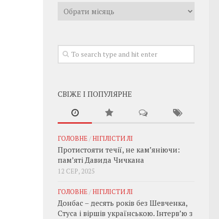
Архивы
СВІЖЕ І ПОПУЛЯРНЕ
ГОЛОВНЕ
/
НІГІЛІСТИ ЛІ
Протистояти течії, не кам’яніючи:
пам’яті Давида Чичкана
12 СЕР, 2025
ГОЛОВНЕ
/
НІГІЛІСТИ ЛІ
Донбас – десять років без Шевченка,
Стуса і віршів українською. Інтерв’ю з