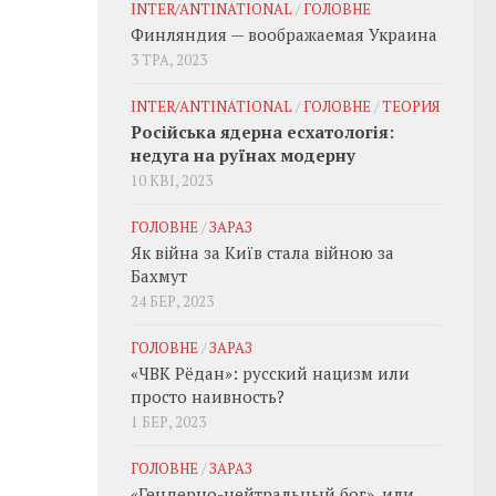
INTER/ANTINATIONAL
/
ГОЛОВНЕ
Финляндия — воображаемая Украина
3 ТРА, 2023
INTER/ANTINATIONAL
/
ГОЛОВНЕ
/
ТЕОРИЯ
Російська ядерна есхатологія:
недуга на руїнах модерну
10 КВІ, 2023
ГОЛОВНЕ
/
ЗАРАЗ
Як війна за Київ стала війною за
Бахмут
24 БЕР, 2023
ГОЛОВНЕ
/
ЗАРАЗ
«ЧВК Рёдан»: русский нацизм или
просто наивность?
1 БЕР, 2023
ГОЛОВНЕ
/
ЗАРАЗ
«Гендерно-нейтральный бог», или