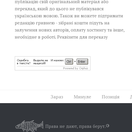
публікацію свій оригінальний матеріал або
переклад, який до цього не публікувався
українською мовою. Також ви можете підтримати
редакцію гривнею - зібрані кошти підуть на
залучення нових авторів, оплату хостингу та інше,
необхідне в роботі.
Реквізити для переказу
Зараз
Минуле
Позиція
Права не дают, права берут.
©