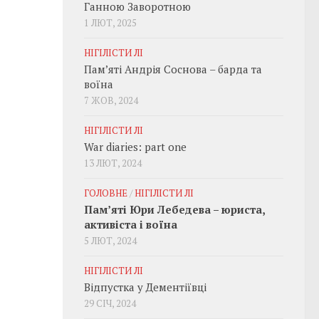
Ганною Заворотною
1 ЛЮТ, 2025
НІГІЛІСТИ ЛІ
Пам’яті Андрія Соснова – барда та
воїна
7 ЖОВ, 2024
НІГІЛІСТИ ЛІ
War diaries: part one
13 ЛЮТ, 2024
ГОЛОВНЕ
/
НІГІЛІСТИ ЛІ
Пам’яті Юри Лебедева – юриста,
активіста і воїна
5 ЛЮТ, 2024
НІГІЛІСТИ ЛІ
Відпустка у Дементіївці
29 СІЧ, 2024