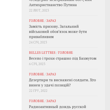
Антихристианство Путина
22 ЛЮТ, 2023
ГОЛОВНЕ
/
ЗАРАЗ
Замість призову. Загальний
військовий обовʼязок може бути
привабливим
24 СІЧ, 2023
BELLES LETTRES
/
ГОЛОВНЕ
Весело і трохи страшно під Бахмутом
6 СІЧ, 2023
ГОЛОВНЕ
/
ЗАРАЗ
Дезертири та виснажені солдати. Хто
винен у здачі позицій?
22 ГРУ, 2022
ГОЛОВНЕ
/
ЗАРАЗ
Радиоактивный дождь русской