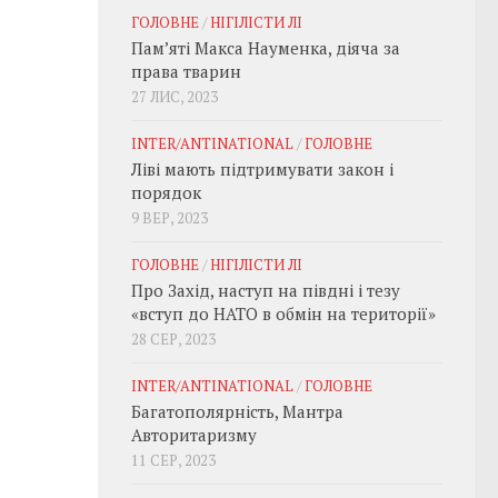
ГОЛОВНЕ
/
НІГІЛІСТИ ЛІ
Пам’яті Макса Науменка, діяча за
права тварин
27 ЛИС, 2023
INTER/ANTINATIONAL
/
ГОЛОВНЕ
Ліві мають підтримувати закон і
порядок
9 ВЕР, 2023
ГОЛОВНЕ
/
НІГІЛІСТИ ЛІ
Про Захід, наступ на півдні і тезу
«вступ до НАТО в обмін на території»
28 СЕР, 2023
INTER/ANTINATIONAL
/
ГОЛОВНЕ
Багатополярність, Мантра
Авторитаризму
11 СЕР, 2023