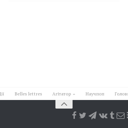
Дії
Belles lettres
Агітатор
Научпоп
Голов