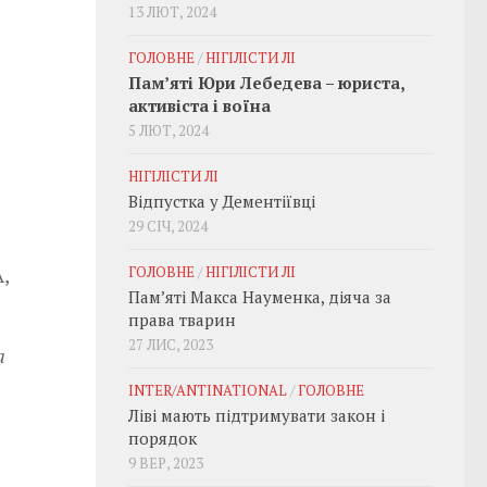
13 ЛЮТ, 2024
ГОЛОВНЕ
/
НІГІЛІСТИ ЛІ
Пам’яті Юри Лебедева – юриста,
активіста і воїна
5 ЛЮТ, 2024
НІГІЛІСТИ ЛІ
Відпустка у Дементіївці
29 СІЧ, 2024
ГОЛОВНЕ
/
НІГІЛІСТИ ЛІ
,
Пам’яті Макса Науменка, діяча за
права тварин
27 ЛИС, 2023
а
INTER/ANTINATIONAL
/
ГОЛОВНЕ
Ліві мають підтримувати закон і
порядок
9 ВЕР, 2023