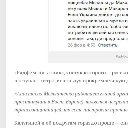
Радфем
«Радфем-цитатник», костяк которого — русс
поступает хитро, используя прокремлёвскую 
«Анастасия Мельниченко работает главой орга
проституции в Вост. Европе), является искрен
трансозащитницей, то есть настроена против
Калугиной и её подругам гораздо проще — они