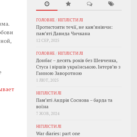
ГОЛОВНЕ
/
НІГІЛІСТИ ЛІ
зма.
Протистояти течії, не кам’яніючи:
юбови
пам’яті Давида Чичкана
ной,
12 СЕР, 2025
ГОЛОВНЕ
/
НІГІЛІСТИ ЛІ
Донбас – десять років без Шевченка,
Стуса і віршів українською. Інтерв’ю з
е
Ганною Заворотною
1 ЛЮТ, 2025
ывает
НІГІЛІСТИ ЛІ
Пам’яті Андрія Соснова – барда та
воїна
7 ЖОВ, 2024
НІГІЛІСТИ ЛІ
War diaries: part one