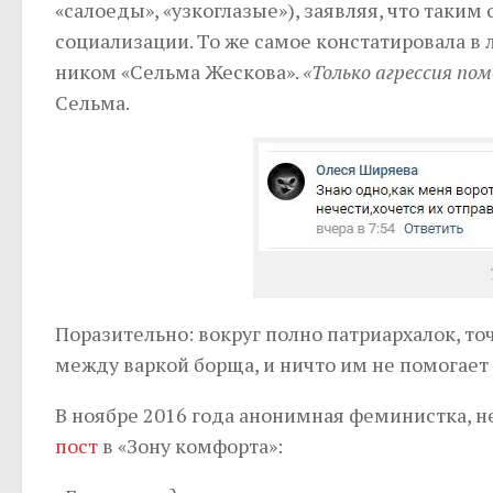
«салоеды», «узкоглазые»), заявляя, что так
социализации. То же самое констатировала в
ником «Сельма Жескова».
«
Только агрессия по
Сельма.
Поразительно: вокруг полно патриархалок, то
между варкой борща, и ничто им не помогает
В ноябре 2016 года анонимная феминистка, н
пост
в «Зону комфорта»: