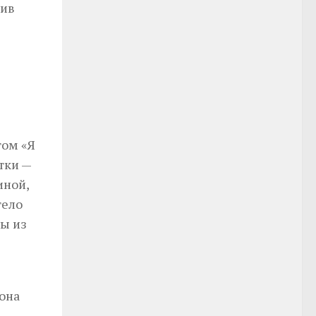
ив
том «Я
тки —
иной,
тело
ы из
она