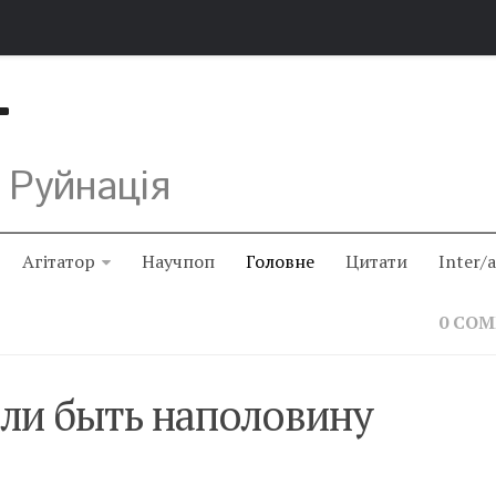
Т
 Руйнація
Агітатор
Научпоп
Головне
Цитати
Inter/
0 CO
ли быть наполовину