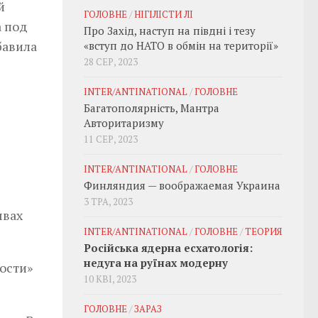
й
ГОЛОВНЕ
/
НІГІЛІСТИ ЛІ
а под
Про Захід, наступ на півдні і тезу
бавила
«вступ до НАТО в обмін на території»
28 СЕР, 2023
INTER/ANTINATIONAL
/
ГОЛОВНЕ
Багатополярність, Мантра
Авторитаризму
11 СЕР, 2023
INTER/ANTINATIONAL
/
ГОЛОВНЕ
Финляндия — воображаемая Украина
3 ТРА, 2023
ывах
INTER/ANTINATIONAL
/
ГОЛОВНЕ
/
ТЕОРИЯ
Російська ядерна есхатологія:
недуга на руїнах модерну
ости»
10 КВІ, 2023
ГОЛОВНЕ
/
ЗАРАЗ