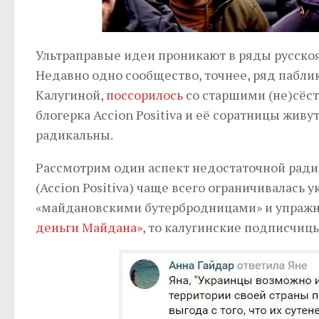
Ультраправые идеи проникают в ряды русско
Недавно одно сообщество, точнее, ряд пабл
Калугиной,
поссорилось
со старшими (не)сёст
блогерка Accion Positiva и её соратницы жив
радикальны.
Рассмотрим один аспект недостаточной радик
(Accion Positiva) чаще всего ограничивалась
«майдановскими бутербродницами» и упражн
деньги Майдана»
, то калугинские подписчиц