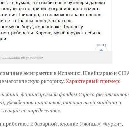
-цитатник об украинцах
коязычные эмигрантки в Испанию, Швейцарию и США
демагогическую риторику.
Характерный пример
:
низации, финансируемой фондом Сороса (легализатор
ней, убежденной нацисткой, активисткой майдана и
 женщин по определению».
 прибегают к базарной лексике («жиды», «чурки»,