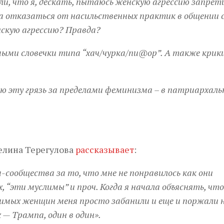
али, что я, дескать, пытаюсь женскую агрессию запрет
а отказаться от насильственных практик в общении 
кую агрессию? Правда?
ыми словечки типа “хач/чурка/пи@ор”. А также крик
сю эту грязь за пределами феминизма – в патриархал
лина Терегулова
рассказывает
:
-сообщества за то, что мне не понравилось как они
 “эти муслимы” и проч. Когда я начала объяснять, что
исимых женщин меня просто забанили и еще и поржали 
 — Трампа, один в один».