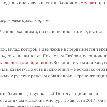
 подписчица калугинских пабликов,
выступает
прот
 херах тебе будет жарко».
с понаехавшими, но если цитировать всё, статья
й, вклад которой в движение исчерпывается текс
во», тоже не выносят. По словам Любови, её оппонен
ртарианок до майданщиц»
. Все они не угодили Калуг
ию и клевету. Но есть исключения — несколько огол
рыми у русских радфем общий враг — транс-женщин
 пабликов — девушка, в 2016 году ходившая на
евдонимом «Юджина Апечур». 16 августа 2017 года 
и 13-летних под венец вести».