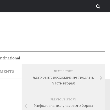
antinational
MMENTS
NEXT STORY
Альт-райт: восхождение троллей.
Часть вторая
PREVIOUS STORY
Мифология получасового борща