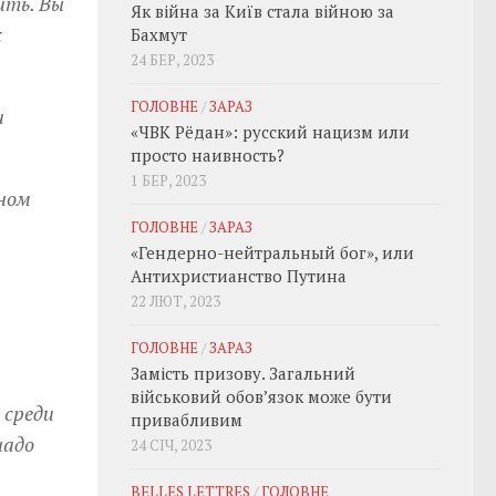
ить. Вы
Як війна за Київ стала війною за
с
Бахмут
24 БЕР, 2023
ГОЛОВНЕ
/
ЗАРАЗ
и
«ЧВК Рёдан»: русский нацизм или
просто наивность?
1 БЕР, 2023
ьном
ГОЛОВНЕ
/
ЗАРАЗ
«Гендерно-нейтральный бог», или
Антихристианство Путина
22 ЛЮТ, 2023
ГОЛОВНЕ
/
ЗАРАЗ
Замість призову. Загальний
військовий обовʼязок може бути
 среди
привабливим
надо
24 СІЧ, 2023
BELLES LETTRES
/
ГОЛОВНЕ