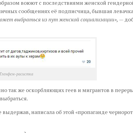
им образом воюют с последствиями женской гендерно
 личных сообщениях её подписчица, бывшая левачк
может выбраться из пут женской социализации
»,
— до
Тленфем-расистка
чно так же оскорбляющих геев и мигрантов в перер
 выбраться.
е выдержав, написала об этой «пропаганде чернорот