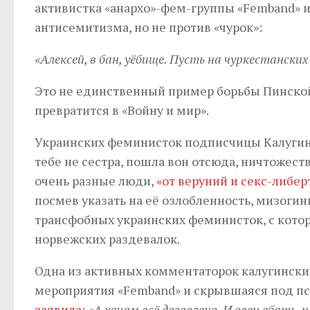
активистка «анархо»-фем-группы «Femband» и
антисемитизма, но не против «чурок»:
«Алексей, в бан, уёбище. Пусть на чуркестанских
Это не единственный пример борьбы Пинской 
превратится в «Войну и мир».
Украинских феминисток подписчицы Калугино
тебе не сестра, пошла вон отсюда, ничтожест
очень разные люди,
«от веруний и секс-либе
посмев указать на её озлобленность, мизогин
трансфобных украинских феминисток, с кото
норвежских раздевалок.
Одна из активных комментаторок калугинских
мероприятия «Femband» и скрывшаяся под пс
заявила
:
«А хачам всё дозволено. И овец ебать, 