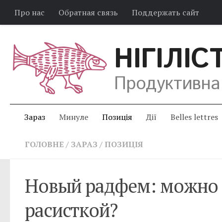
Про нас
Обратная связь
Поддержать сайт
НІГІЛІС
Продуктивна
Зараз
Минуле
Позиція
Дії
Belles lettres
ГОЛОВНЕ
/
ЗАРАЗ
/
ПОЗИЦІЯ
Новый радфем: можно 
расисткой?