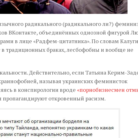
язычного радикального (радикального ли?) фемини
иков ВКонтакте, объединённых одиозной фигурой Л
рами в лице «Радфем-цитатника». По словам Калуги
ут в традиционных браках, лесбофобны и вообще не
альности. Действительно, если Татьяна Керим-Зад
 украинофобией, называя украинских феминисток
яясь в конспирологии вроде
«порнобизнесмен отм
ы пропагандируют откровенный расизм.