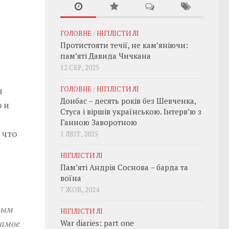
ГОЛОВНЕ
/
НІГІЛІСТИ ЛІ
Протистояти течії, не кам’яніючи:
пам’яті Давида Чичкана
12 СЕР, 2025
ГОЛОВНЕ
/
НІГІЛІСТИ ЛІ
ы
Донбас – десять років без Шевченка,
 и
Стуса і віршів українською. Інтерв’ю з
Ганною Заворотною
 что
1 ЛЮТ, 2025
НІГІЛІСТИ ЛІ
Пам’яті Андрія Соснова – барда та
воїна
7 ЖОВ, 2024
рым
НІГІЛІСТИ ЛІ
самое
War diaries: part one