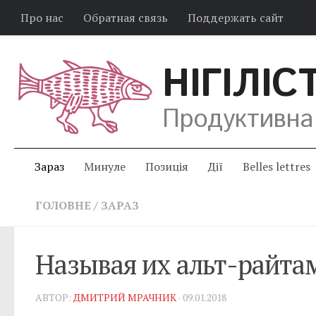
Про нас
Обратная связь
Поддержать сайт
НІГІЛІС
Продуктивна
Зараз
Минуле
Позиція
Дії
Belles lettres
ГОЛОВНЕ
/
ЗАРАЗ
Называя их альт-райта
АВТОР:
ДМИТРИЙ МРАЧНИК
· 09.01.2018