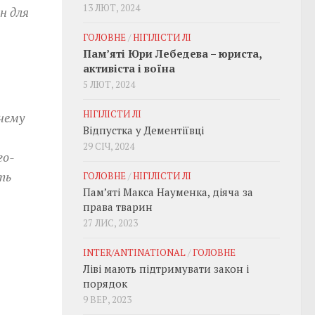
13 ЛЮТ, 2024
н для
ГОЛОВНЕ
/
НІГІЛІСТИ ЛІ
Пам’яті Юри Лебедева – юриста,
активіста і воїна
5 ЛЮТ, 2024
НІГІЛІСТИ ЛІ
чему
Відпустка у Дементіївці
29 СІЧ, 2024
го-
ть
ГОЛОВНЕ
/
НІГІЛІСТИ ЛІ
Пам’яті Макса Науменка, діяча за
права тварин
27 ЛИС, 2023
INTER/ANTINATIONAL
/
ГОЛОВНЕ
Ліві мають підтримувати закон і
порядок
9 ВЕР, 2023