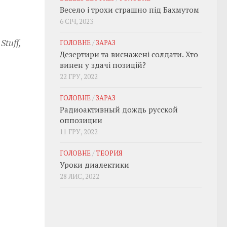
Весело і трохи страшно під Бахмутом
6 СІЧ, 2023
Stuff,
ГОЛОВНЕ
/
ЗАРАЗ
Дезертири та виснажені солдати. Хто
винен у здачі позицій?
22 ГРУ, 2022
ГОЛОВНЕ
/
ЗАРАЗ
Радиоактивный дождь русской
оппозиции
11 ГРУ, 2022
ГОЛОВНЕ
/
ТЕОРИЯ
Уроки диалектики
28 ЛИС, 2022