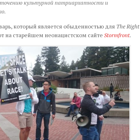
есточению культурной патриархатности и
то.
варь, который является обыденностью для
The Right 
уют на старейшем неонацистском сайте
Stormfront
.