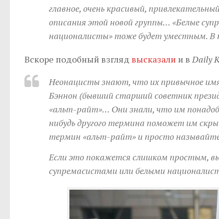
главное, очень красивый, привлекательн
описания этой новой группы… «Белые супре
националисты» тоже будет уместным. В н
Вскоре подобный взгляд
высказали
и в
Daily 
Неонацисты знают, что их привычное имя
Бэннон (бывший старший советник презид
«альт-райт»… Они знали, что им понадоби
нибудь другого термина поможет им скр
термин «альт-райт» и просто называйте 
Если это покажется слишком простым, вы
супремасистами или белыми националис