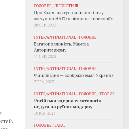
ГОЛОВНЕ
/
НІГІЛІСТИ ЛІ
Про Захід, наступ на півдні і тезу
«вступ до НАТО в обмін на території»
28 СЕР, 2023
INTER/ANTINATIONAL
/
ГОЛОВНЕ
Багатополярність, Мантра
Авторитаризму
11 СЕР, 2023
INTER/ANTINATIONAL
/
ГОЛОВНЕ
Финляндия — воображаемая Украина
3 ТРА, 2023
INTER/ANTINATIONAL
/
ГОЛОВНЕ
/
ТЕОРИЯ
Російська ядерна есхатологія:
недуга на руїнах модерну
о
10 КВІ, 2023
стей.
ГОЛОВНЕ
/
ЗАРАЗ
 его