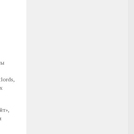
ты
lords,
х
йт»,
и