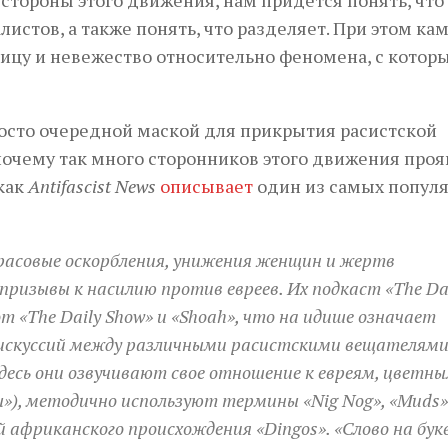
истов, а также понять, что разделяет. При этом ка
ницу и невежество относительно феномена, с котор
просто очередной маской для прикрытия расистской
почему так много сторонников этого движения про
 как
Antifascist News
описывает
один из самых попул
 расовые оскорбления, унижения женщин и жертв
призывы к насилию против евреев. Их подкаст «The Da
от «The Daily Show» и «Shoah», что на идише означает
дискуссий между различными расистскими вещателями
есь они озвучивают свое отношение к евреям, цветн
ы»), методично используют термины «Nig Nog», «Muds»
африканского происхождения «Dingos». «Слово на букв