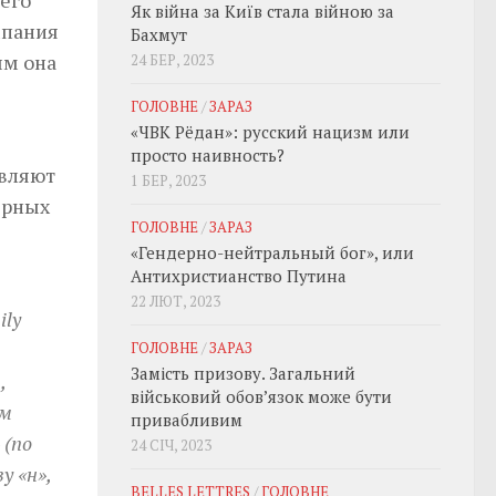
Як війна за Київ стала війною за
мпания
Бахмут
ым она
24 БЕР, 2023
ГОЛОВНЕ
/
ЗАРАЗ
«ЧВК Рёдан»: русский нацизм или
просто наивность?
являют
1 БЕР, 2023
ярных
ГОЛОВНЕ
/
ЗАРАЗ
«Гендерно-нейтральный бог», или
Антихристианство Путина
22 ЛЮТ, 2023
ily
ГОЛОВНЕ
/
ЗАРАЗ
Замість призову. Загальний
,
військовий обовʼязок може бути
ым
привабливим
 (по
24 СІЧ, 2023
у «н»,
BELLES LETTRES
/
ГОЛОВНЕ