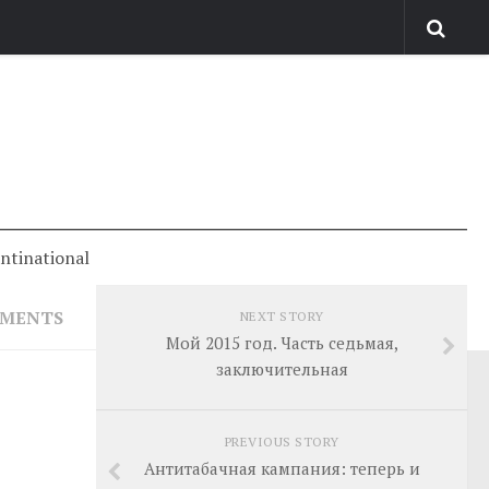
antinational
MMENTS
NEXT STORY
Мой 2015 год. Часть седьмая,
заключительная
PREVIOUS STORY
Антитабачная кампания: теперь и