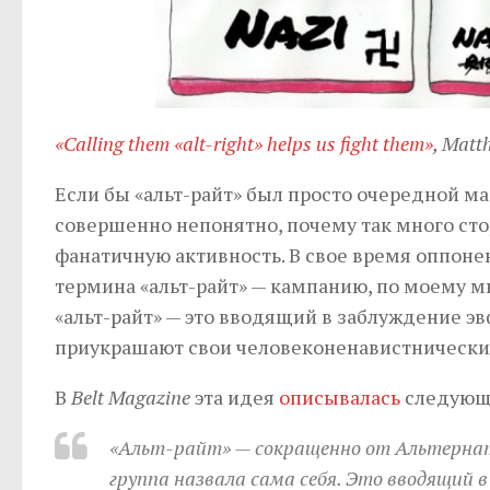
«Calling them «alt-right» helps us fight them»
, Matt
Если бы «альт-райт» был просто очередной м
совершенно непонятно, почему так много ст
фанатичную активность. В свое время оппон
термина «альт-райт» — кампанию, по моему м
«альт-райт» — это вводящий в заблуждение 
приукрашают свои человеконенавистнически
В
Belt Magazine
эта идея
описывалась
следующ
«Альт-райт» — сокращенно от Альтернат
группа назвала сама себя. Это вводящий 