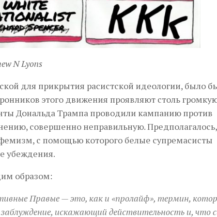
hew N Lyons
аской для прикрытия расистской идеологии, было б
оронников этого движения проявляют столь громкую
енты Дональда Трампа проводили кампанию против
нению, совершенно неправильную. Предполагалось,
эвфемизм, с помощью которого белые супремасисты
е убеждения.
им образом:
ивные Правые — это, как и «пролайф», термин, кото
в заблуждение, искажающий действительность и, что 