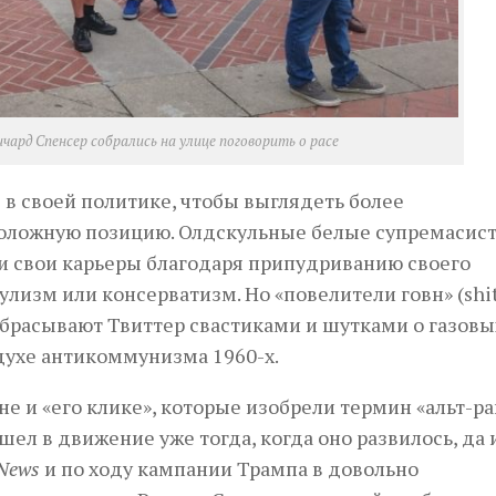
чард Спенсер собрались на улице поговорить о расе
 в своей политике, чтобы выглядеть более
положную позицию. Олдскульные белые супремасис
и свои карьеры благодаря припудриванию своего
лизм или консерватизм. Но «повелители говн» (shit
забрасывают Твиттер свастиками и шутками о газовы
духе антикоммунизма 1960-х.
е и «его клике», которые изобрели термин «альт-ра
ел в движение уже тогда, когда оно развилось, да 
 News
и по ходу кампании Трампа в довольно