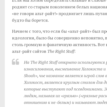
роднит со старым поколением белых национал
«не говори альт-райт!» продвигает лишь пута
будто бы борется.
Начнем с того, что если бы «альт-райт» был 
идеологии, было бы совершенно непонятно, 
столь громкую и фанатичную активность. Вот
альт-райт сайтов
The Right Stuff
:
На The Right Stuff открыто используются
изнасилования, высмеивание Холокоста и 
Shoah», чье название является игрой слов 
Холокост, является круглым столом для 
которые выступают под псевдонимами. Зд
людям, называя их «грязью» («грязные рас
отношению к не-белым) и называют людей 