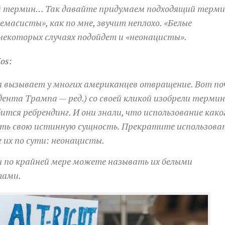
ый термин… Так давайте придумаем подходящий терми
масисты», как по мне, звучит неплохо. «Белые
екоторых случаях подойдет и «неонацисты».
Kos:
 вызывает у многих американцев отвращение. Вот по
ента Трампа — ред.) со своей кликой изобрели термин
тся ребрендинг. И они знали, что использование како
ыть свою истинную сущность. Прекратите использова
их по сути: неонацисты.
 по крайней мере можете называть их белыми
тами.