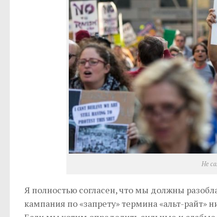
Не са
Я полностью согласен, что мы должны разобла
кампания по «запрету» термина «альт-райт» н
Если мы хотим определить сильные и слабые 