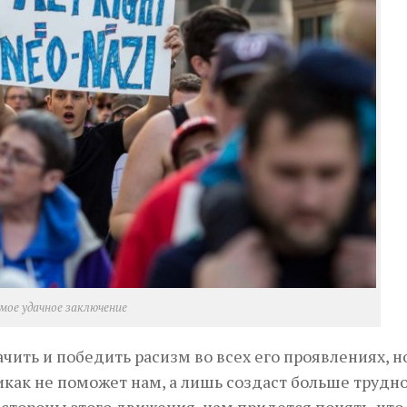
мое удачное заключение
чить и победить расизм во всех его проявлениях, н
икак не поможет нам, а лишь создаст больше трудно
стороны этого движения, нам придется понять, что