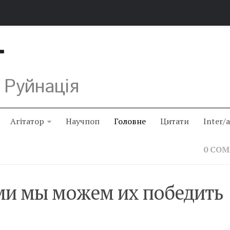
Т
 Руйнація
Агітатор
Научпоп
Головне
Цитати
Inter/
0 CO
ми мы можем их победить