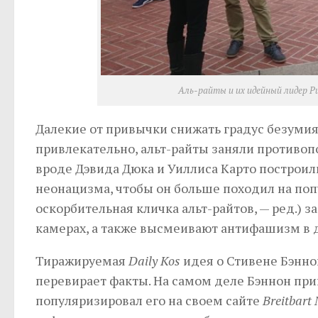
Аль-райты и их идейный лидер Ри
Далекие от привычки снижать градус безумия
привлекательно, альт-райты заняли противо
вроде Дэвида Дюка и Уиллиса Карто построил
неонацизма, чтобы он больше походил на попу
оскорбительная кличка альт-райтов, — ред.) 
камерах, а также высмеивают антифашизм в 
Тиражируемая
Daily Kos
идея о Стивене Бэннон
перевирает факты. На самом деле Бэннон приш
популяризировал его на своем сайте
Breitbart