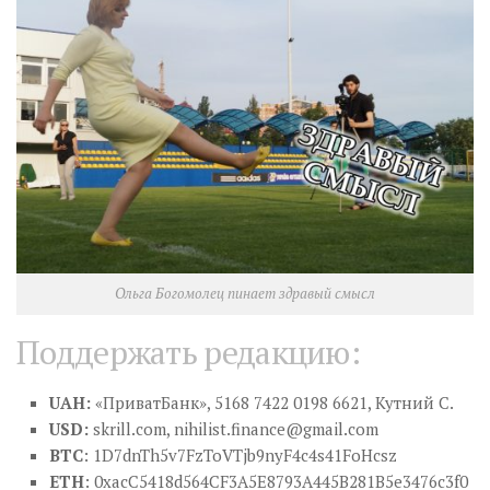
Ольга Богомолец пинает здравый смысл
Поддержать редакцию:
UAH:
«ПриватБанк», 5168 7422 0198 6621, Кутний С.
USD:
skrill.com,
nihilist.finance@gmail.com
BTC
: 1D7dnTh5v7FzToVTjb9nyF4c4s41FoHcsz
ETH
: 0xacC5418d564CF3A5E8793A445B281B5e3476c3f0