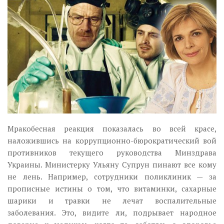
Музика революції
Візуальне
Научпоп
Головне
Цитати
Inter/antinational
Мракобесная реакция показалась во всей красе,
наложившись на коррупционно-бюрократический вой
противников текущего руководства Минздрава
Украины. Министерку Ульяну Супрун пинают все кому
не лень. Например, сотрудники поликлиник — за
прописные истины о том, что витаминки, сахарные
шарики и травки не лечат воспалительные
заболевания. Это, видите ли, подрывает народное