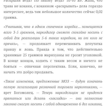
Раскрыли ведь? По закону ведь? То-то же. Жаль, что
трава не кокаин, с кокаином «раскрывать» дела гораздо
интереснее, ведь там небольшое количество сейчас 0,02
грамма.
«Учитывая, что в одном спичечном коробке… помещается
всего 3-5 граммов, наркодилер сможет спокойно носить с
собой для реализации 5-6 таких коробков, ни от кого не
прячась»,
— продолжает перемешивать депутатка
правду и ложь. Правда в том, что действительно
хранимые 25 граммов марихуаны не грозят уголовкой.
В конце концов, ходить с таким весом и ничего не
бояться — отличная перспектива. Если, конечно, не
начать это добро продавать.
«Такие изменения, предложенные МОЗ — будут означать
полную легализацию розничной торговли наркотиками,
—
врет Богомолец. —
Теперь наркодельцам не придется
прятаться или делать «закладки» — они полностью
законно смогут носить с собой одновременно 6 доз кокаина,