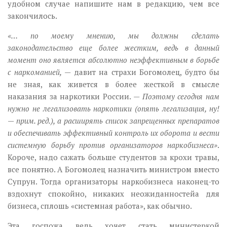
удобном случае напишите нам в редакцию, чем все
закончилось.
«… по моему мнению, мы должны сделать
законодательство еще более жестким, ведь в данный
момент оно является абсолютно неэффективным в борьбе
с наркоманией,
— давит на страхи Богомолец, будто бы
не зная, как живется в более жесткой в смысле
наказания за наркотики России.
— Поэтому сегодня нам
нужно не легализовать наркотики (опять легализация, ну!
— прим. ред.), а расширять список запрещенных препаратов
и обеспечивать эффективный контроль их оборота и вести
системную борьбу против организаторов наркобизнеса»
.
Короче, надо сажать больше студентов за крохи травы,
все понятно. А Богомолец назначить министром вместо
Супрун. Тогда организаторы наркобизнеса наконец-то
вздохнут спокойно, никаких неожиданностейa для
бизнеса, сплошь «системная работа», как обычно.
Эта госпожа ведь хочет стать министеркой