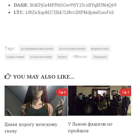
DASH
: XtiKPjGeMPf9d1Gw99JY23czRYqBDN4Q69
LTC
: LNZickqsM27JJkk7LNvr2HPMdpmd1noFxS
Tags:
декриминализация
депенализация
марихуана
·
Места:
наркотики
психоактивы
трава
Украина
YOU MAY ALSO LIKE...
0
5
У Львові фашизм не
Давая дорогу женскому
пройшов
гневу