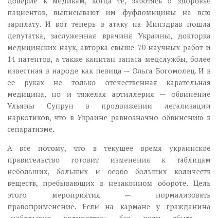
доверие к медикам, когда те, заботясь о здоровье
пациентов, выписывают им фуфломицины на всю
зарплату. И вот теперь в атаку на Минздрав пошла
депутатка, заслуженная врачиня Украины, докторка
медицинских наук, авторка свыше 70 научных работ и
14 патентов, а также капитан запаса медслужбы, более
известная в народе как певица — Ольга Богомолец. И в
ее руках не только отечественная карательная
медицина, но и тяжелая артиллерия — обвинение
Ульяны Супрун в продвижении легализации
наркотиков, что в Украине равнозначно обвинению в
сепаратизме.
А все потому, что в текущее время украинское
правительство
готовит изменения к таблицам
небольших, больших и особо больших количеств
веществ, пребывающих в незаконном обороте. Цель
этого мероприятия
—
нормализовать
правоприменение. Если на кармане у гражданина
«небольшие количества
»
без цели сбыта
—