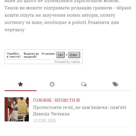
який до цього не публікувався українською мовою.
Також ви можете підтримати редакцію гривнею - зібрані
кошти підуть на залучення нових авторів, оплату
хостингу та інше, необхідне в роботі.
Реквізити для
переказу
ГОЛОВНЕ
/
НІГІЛІСТИ ЛІ
Протистояти течії, не кам’яніючи: пам’яті
Давида Чичкана
12 СЕР, 2025