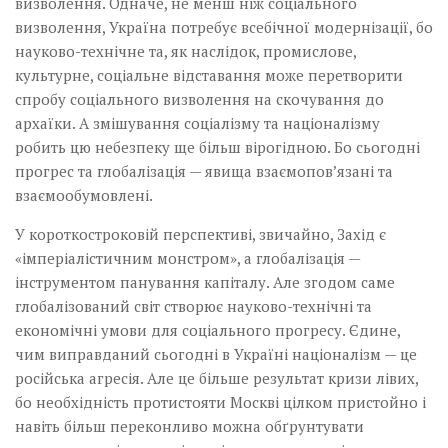
визволення. Одначе, не менш ніж соціального
визволення, Україна потребує всебічної модернізації, бо
науково-технічне та, як наслідок, промислове,
культурне, соціальне відставання може перетворити
спробу соціального визволення на скочування до
архаїки. А змішування соціалізму та націоналізму
робить цю небезпеку ще більш вірогідною. Бо сьогодні
прогрес та глобалізація — явища взаємопов’язані та
взаємообумовлені.
У короткостроковій перспективі, звичайно, Захід є
«імперіалістичним монстром», а глобалізація —
інструментом панування капіталу. Але згодом саме
глобалізований світ створює науково-технічні та
економічні умови для соціального прогресу. Єдине,
чим виправданий сьогодні в Україні націоналізм — це
російська агресія. Але це більше результат кризи лівих,
бо необхідність протистояти Москві цілком пристойно і
навіть більш переконливо можна обґрунтувати