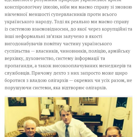
конспірологічну ілюзію, ніби ми маємо справу зі змовою
нікчемної меншості супервласників проти всього
українського народу. Тоді як реально ми маємо справу
із системою взаємовідносин, до якої через корупційні та
інші неформальні зв’язки залучено в якості
вигодонабувачів помітну частину українського
суспільства — власників, чиновників, поліцію, армійську
верхівку, духовенство, систему інформації та
пропаганди, а також високооплачуваних менеджерів та
службовців. Причому дехто з них запросто може щиро
боротися з владою олігархів — окремих чи усіх разом, не
порушуючи системи, яка відтворює олігархів.