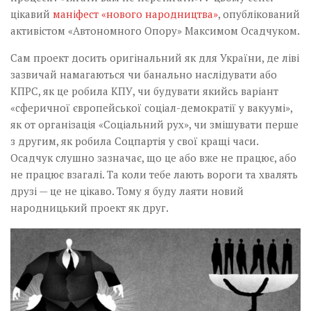
цікавий
маніфест «нового народництва»
, опублікований
активістом «Автономного Опору» Максимом Осадчуком.
Сам проект досить оригінальний як для України, де ліві
зазвичай намагаються чи банально наслідувати або
КПРС, як це робила КПУ, чи будувати якийсь варіант
«сферичної європейської соціал-демократії у вакуумі»,
як от організація «Соціальний рух», чи змішувати перше
з другим, як робила Соцпартія у свої кращі часи.
Осадчук слушно зазначає, що це або вже не працює, або
не працює взагалі. Та коли тебе лають вороги та хвалять
друзі — це не цікаво. Тому я буду лаяти новий
народницький проект як друг.