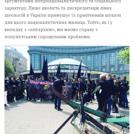
аргументами інтернаціоналістичного та соціального
характеру. Лише кволість та дискредитація лівих
ідеологій в Україні примушує їх прибічників шукати
для цього націоналістичних милиць. Тобто, як і у
випадку з «олігархією», ми маємо справу з
популістським спрощенням проблеми.