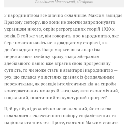
Володимир Маковський, «Вечірка»
З народництвом все значно складніше. Максим закидає
Правому сектору, що вони не змогли запропонувати
українцям нічого, окрім ретроградних теорій 1920-х
років. В той же час, він говорить про народництво, яке
бере початок навіть не в двадцятому сторіччі, а в
дев’ятнадцятому. Якщо марксизм та анархізм
переживають глибоку кризу, якщо лібералізм
здебільшого давно вже втратив свою прогресивну
сутність, то чи може стати в авангарді народництво —
рух, що склався у відсталих країнах із феодальними
пережитками, як реакція інтелігентних кіл на спроби
консервативних монархій загальмувати економічний,
соціальний, політичний та культурний прогрес?
Цей рух був ідеологічно невизначений, його гасла
складалися з еклектичного набору соціалістичних та
націоналістичних тез. Проте, сьогодні Максим ставить