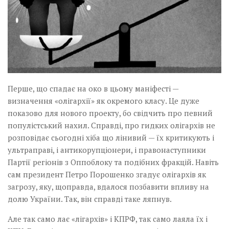
Перше, що спадає на око в цьому маніфесті —
визначення «олігархії» як окремого класу. Це дуже
показово для нового проекту, бо свідчить про певний
популістський нахил. Справді, про гидких олігархів не
розповідає сьогодні хіба що лінивий — їх критикують і
ультраправі, і антикорупціонери, і правонаступники
Партії регіонів з Оппоблоку та подібних фракцій. Навіть
сам президент Петро Порошенко згадує олігархів як
загрозу, яку, щоправда, вдалося позбавити впливу на
долю України. Так, він справді таке ляпнув.
Але так само лає «лігархів» і КПРФ, так само лаяла їх і