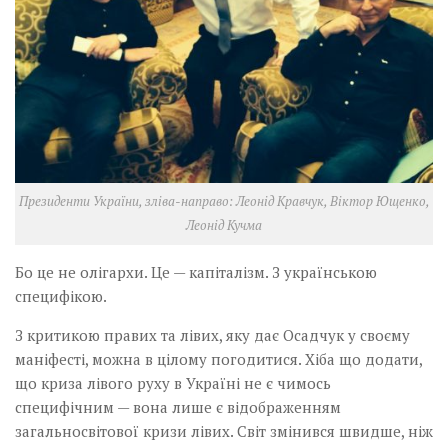
Президенти України, зліва-направо: Леонід Кравчук, Віктор Ющенко,
Леонід Кучма
Бо це не олігархи. Це — капіталізм. З українською
специфікою.
З критикою правих та лівих, яку дає Осадчук у своєму
маніфесті, можна в цілому погодитися. Хіба що додати,
що криза лівого руху в Україні не є чимось
специфічним — вона лише є відображенням
загальносвітової кризи лівих. Світ змінився швидше, ніж