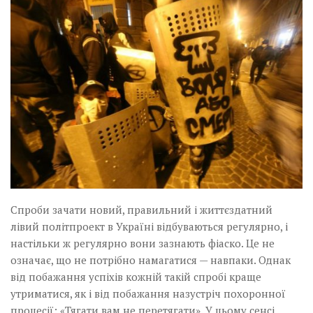
Музика революції
Візуальне
Научпоп
Головне
Цитати
Inter/antinational
Спроби зачати новий, правильний і життєздатний
лівий політпроект в Україні відбуваються регулярно, і
настільки ж регулярно вони зазнають фіаско. Це не
означає, що не потрібно намагатися — навпаки. Однак
від побажання успіхів кожній такій спробі краще
утриматися, як і від побажання назустріч похоронної
процесії: «Тягати вам не перетягати». У цьому сенсі