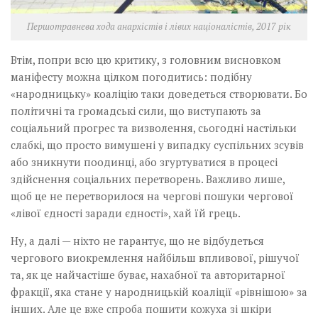
Першотравнева хода анархістів і лівих націоналістів, 2017 рік
Втім, попри всю цю критику, з головним висновком
маніфесту можна цілком погодитись: подібну
«народницьку» коаліцію таки доведеться створювати. Бо
політичні та громадські сили, що виступають за
соціальний прогрес та визволення, сьогодні настільки
слабкі, що просто вимушені у випадку суспільних зсувів
або зникнути поодинці, або згуртуватися в процесі
здійснення соціальних перетворень. Важливо лише,
щоб це не перетворилося на чергові пошуки чергової
«лівої єдності заради єдності», хай їй грець.
Ну, а далі — ніхто не гарантує, що не відбудеться
чергового виокремлення найбільш впливової, рішучої
та, як це найчастіше буває, нахабної та авторитарної
фракції, яка стане у народницькій коаліції «рівнішою» за
інших. Але це вже спроба пошити кожуха зі шкіри