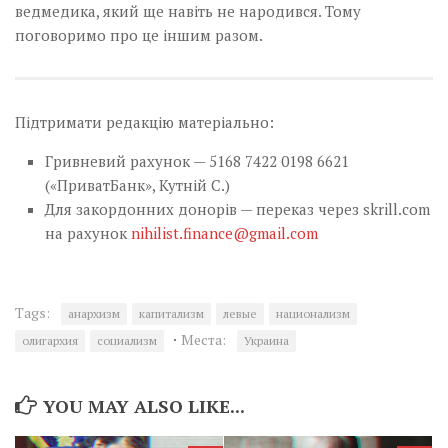
ведмедика, який ще навіть не народився. Тому
поговоримо про це іншим разом.
Підтримати редакцію матеріально:
Гривневий рахунок — 5168 7422 0198 6621
(«ПриватБанк», Кутній С.)
Для закордонних донорів — переказ через skrill.com
на рахунок
nihilist.finance@gmail.com
Tags:
анархизм
капитализм
левые
национализм
·
Места:
олигархия
социализм
Украина
YOU MAY ALSO LIKE...