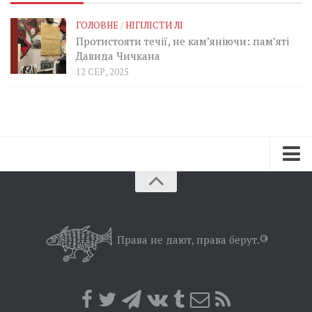
ГОЛОВНЕ
/
НІГІЛІСТИ ЛІ
Протистояти течії, не кам’яніючи: пам’яті
Давида Чичкана
12 СЕР, 2025
Зараз
Минуле
Позиція
Права не дают, права берут.
©
Дії
Belles lettres