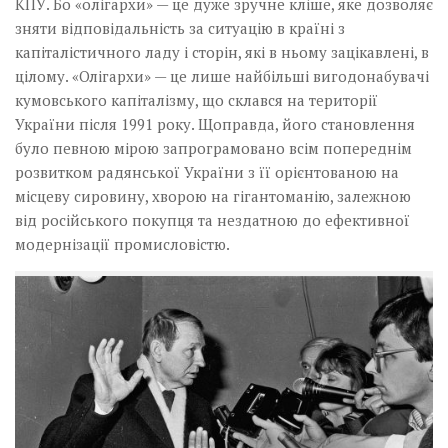
КПУ. Бо «олігархи» — це дуже зручне кліше, яке дозволяє
зняти відповідальність за ситуацію в країні з
капіталістичного ладу і сторін, які в ньому зацікавлені, в
цілому. «Олігархи» — це лише найбільші вигодонабувачі
кумовського капіталізму, що склався на території
України після 1991 року. Щоправда, його становлення
було певною мірою запрограмовано всім попереднім
розвитком радянської України з її орієнтованою на
місцеву сировину, хворою на гігантоманію, залежною
від російського покупця та нездатною до ефективної
модернізації промисловістю.