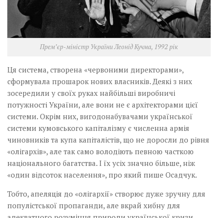
Прем’єр-міністр України Леонід Кучма, 1992 рік
Ця система, створена «червоними директорами»,
сформувала прошарок нових власників. Деякі з них
зосередили у своїх руках найбільші виробничі
потужності України, але вони не є архітекторами цієї
системи. Окрім них, вигодонабувачами української
системи кумовського капіталізму є численна армія
чиновників та купа капіталістів, що не доросли до рівня
«олігархів», але так само володіють певною часткою
національного багатства. І їх усіх значно більше, ніж
«один відсоток населення», про який пише Осадчук.
Тобто, апеляція до «олігархії» створює дуже зручну для
популістської пропаганди, але вкрай хибну для
адекватного розуміння природи української кризи