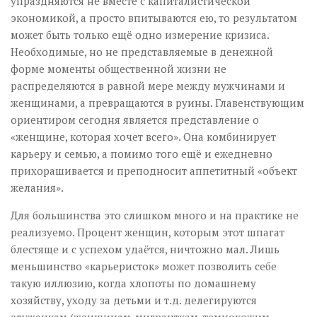
упраздняются не вместе с капиталистической
экономикой, а просто впитываются ею, то результатом
может быть только ещё одно измерение кризиса.
Необходимые, но не представляемые в денежной
форме моменты общественной жизни не
распределяются в равной мере между мужчинами и
женщинами, а превращаются в руины. Главенствующим
ориентиром сегодня является представление о
«женщине, которая хочет всего». Она комбинирует
карьеру и семью, а помимо того ещё и ежедневно
прихорашивается и преподносит аппетитный «объект
желания».
Для большинства это слишком много и на практике не
реализуемо. Процент женщин, которым этот шпагат
блестяще и с успехом удаётся, ничтожно мал. Лишь
меньшинство «карьеристок» может позволить себе
такую иллюзию, когда хлопоты по домашнему
хозяйству, уходу за детьми и т.д. делегируются
служанкам (женщинам-мигранткам, темнокожим,