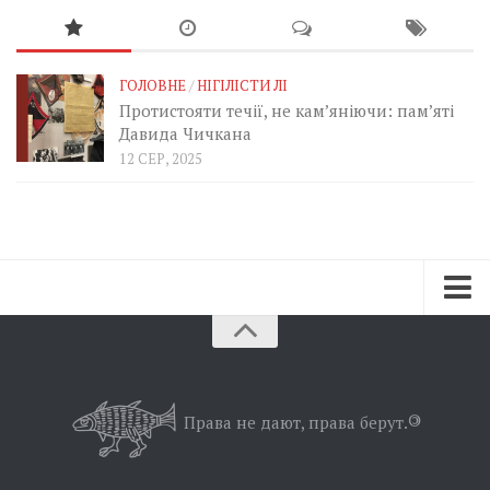
ГОЛОВНЕ
/
НІГІЛІСТИ ЛІ
Протистояти течії, не кам’яніючи: пам’яті
Давида Чичкана
12 СЕР, 2025
Зараз
Минуле
Позиція
Права не дают, права берут.
©
Дії