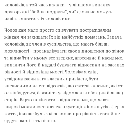
чоловіків, в той час як жінки – у ліпшому випадку
другорядні “бойові подруги”, чиї слова не можуть
навіть змагатися із чоловічими.
Чоловікам мало просто співчувати постраждалим
жінкам чи захищати їх від майбутніх домагань. Задача
чоловіків, як членів суспільства, що мають більші
можливості – проаналізувати своє відношення до жінок
та віднайти у ньому все зверхнє, агресивне й насильне,
видалити його й надалі будувати відносини на засадах
рівності й відповідальності. Чоловікам слід,
усвідомлюючи вагу власних привілеїв, бути
впевненими на сто відсотків, що статеві зносини, які от-
от відбудуться, бажані та усвідомлені з обох (чи більше)
сторін. Варто покінчити з відносинами, що дають
широкі можливості для експлуатації жінок в усіх сферах
життя, інакше будь-які розмови про рівність статей не
будуть варті геть нічого.