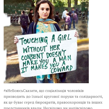
Музика революції
Візуальне
Научпоп
Головне
Цитати
Inter/antinational
#яНеБоюсьСказати, що соціалізація чоловіків
призводить до їхньої кругової поруки та солідарності,
як це буває серед бюрократів, правоохоронців та інших
представників влади. Несвідомо чи напівсвідомо