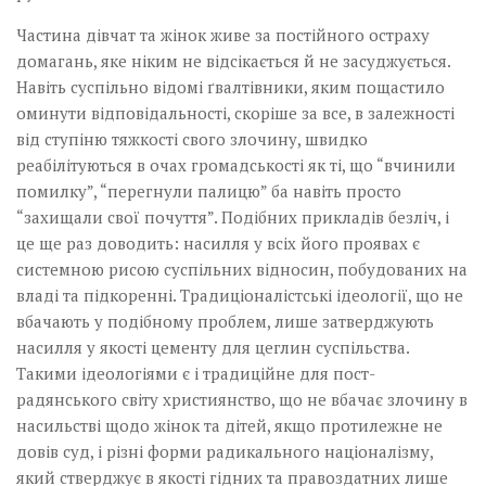
Частина дівчат та жінок живе за постійного остраху
домагань, яке ніким не відсікається й не засуджується.
Навіть суспільно відомі ґвалтівники, яким пощастило
оминути відповідальності, скоріше за все, в залежності
від ступіню тяжкості свого злочину, швидко
реабілітуються в очах громадськості як ті, що “вчинили
помилку”, “перегнули палицю” ба навіть просто
“захищали свої почуття”. Подібних прикладів безліч, і
це ще раз доводить: насилля у всіх його проявах є
системною рисою суспільних відносин, побудованих на
владі та підкоренні. Традиціоналістські ідеології, що не
вбачають у подібному проблем, лише затверджують
насилля у якості цементу для цеглин суспільства.
Такими ідеологіями є і традиційне для пост-
радянського світу християнство, що не вбачає злочину в
насильстві щодо жінок та дітей, якщо протилежне не
довів суд, і різні форми радикального націоналізму,
який стверджує в якості гідних та правоздатних лише