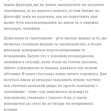
інших факторів, що не дають звинуватити чи засудити
ґвалтівника, ні до карного кодексу, ні тим більше до
філософії зеків не належать, але не перестають при
цьому бути насильницькими до жінок та, в окремих
випадках, чоловіків.
Домагання та ґвалтування – речі значно ширші за те, що
визначає суспільна мораль та законодавство, а безліч
випадків залишаються нерозголошеними та
безкарними. Багато хто з чоловіків неодноразово
опинявся в ситуації, коли згода на статеві зносини,
нібито усвідомлена та бажана, давалась під тиском
обставин. В таких стосунках немає нічого хорошого. Для
багатьох жінок ці випадки складають левову частину
всіх статевих контактів (якщо не просто контактів) з
чоловіками – тому годі дивуватись недовірі та
підозрілому ставленні з їхнього боку, а також
відношенні до сексу як до тягара чи неприємної
рутини.