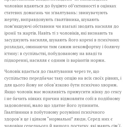
чоловіки вдаються до буцімто об’єктивності в оцінках
статевих домагань чи зґвалтувань: звинувачують
жертву, виправдовують ґвалтівника, шукають
пом’якшуючі обставини чи взагалі зводять насилля до
іронії та жартів. Навіть ті з чоловіків, які визнають та
засуджують насилля, шукають його корені в психічних
розладах, оминаючи тим самим некомфортну і болючу
істину: в суспільстві, побудованому на владі та
підкоренні, насилля є одним із варіантів норми.
Чоловік вдається до ґвалтування через те, що
суспільство передбачає таку опцію на всіх своїх рівнях, і
для цього йому не обов`язково бути психічно хворим.
Якщо чоловік має можливість примусити жінку до сексу
і не бачить ніяких причин відмовляти собі в подібному
задоволенні, мало що здатне його зупинити.
Ґвалтівники в побутовому розумінні психічного
здоров`я це і цілком “нормальні” люди. Серед них є
чоловіки середнього й вищого достатку, які мають сім`ї,