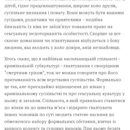
дітей, гідне працевлаштування, широке коло друзів,
суспільне визнання і повагу. Вони можуть бути вашими
сусідами, родичами чи приятелями – подібна
близькість їх ніяк не забов’язує поважати право на
сексуальну недоторканість особистості. Скоріше за все
скоєне домагання чи зґвалтування відбудеться з боку
людини, яка входить у коло довіри, аніж незнайомця.
Хтось скаже, що в найбільш насильницькій спільноті –
кримінальній субкультурі – гвалтування є своєрідним
“смертним гріхом”, тож не можна говорити про його
притаманність всім верствами суспільства. Формально
це так, але пригадаймо відношення до жінки у
кримінальному суспільстві та про сексуальну культуру у
ньому ж загалом. Спільнота, в якій правильно ставитися
до жінки як до шматка м’яса і відкрито ґвалтувати
інших чоловіків по суті зводить статеве насилия до
обмеженого набору формальних обставин, взятих із
карного кодексу та судових вироків. При цьому безліч