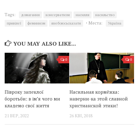
Tags:
домагання
консерватизм
насилля
насильство
·
Места:
привілеї
феминизм
янебоюсьсказати
Україна
YOU MAY ALSO LIKE...
0
0
Півроку запеклої
Насильная кормёжка:
боротьби: в ім’я чого ми
наверни-ка этой славной
кладемо свої життя
христианской этики!
21 ВЕР, 2022
26 КВІ, 2018