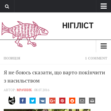
Про нас
НІГІЛІСТ
Обратная связь
Поддержать сайт
Зараз
ПОЗИЦІЯ
1 COMMENT
Минуле
Я не боюсь сказати, що варто покінчити
Позиція
з насильством
Дії
АВТОР:
МРАЧНИК
· 08.07.2016
Belles lettres
Агітатор