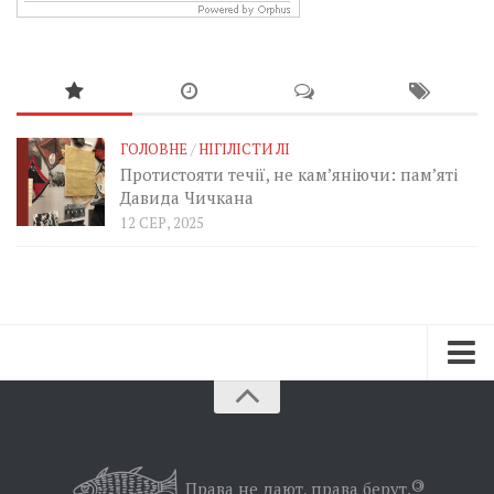
ГОЛОВНЕ
/
НІГІЛІСТИ ЛІ
Протистояти течії, не кам’яніючи: пам’яті
Давида Чичкана
12 СЕР, 2025
Зараз
Минуле
Позиція
Права не дают, права берут.
©