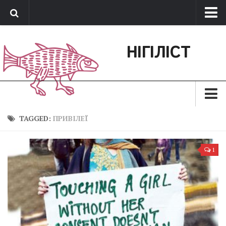
Про нас
НІГІЛІСТ
Обратная связь
Поддержать сайт
Зараз
TAGGED:
ПРИВІЛЕЇ
Минуле
1
Позиція
Дії
Belles lettres
Агітатор