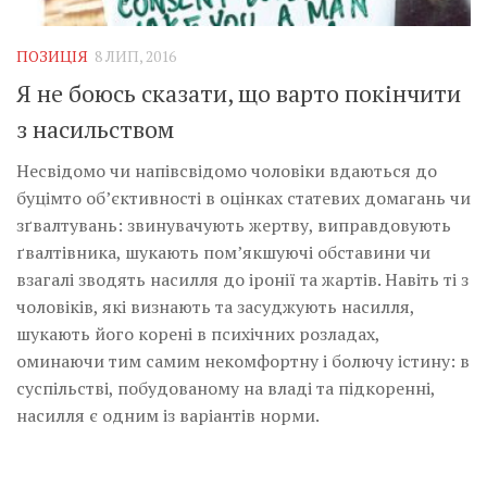
Музика революції
Візуальне
ПОЗИЦІЯ
8 ЛИП, 2016
Научпоп
Я не боюсь сказати, що варто покінчити
Головне
з насильством
Цитати
Несвідомо чи напівсвідомо чоловіки вдаються до
буцімто об’єктивності в оцінках статевих домагань чи
Inter/antinational
зґвалтувань: звинувачують жертву, виправдовують
ґвалтівника, шукають пом’якшуючі обставини чи
взагалі зводять насилля до іронії та жартів. Навіть ті з
чоловіків, які визнають та засуджують насилля,
шукають його корені в психічних розладах,
оминаючи тим самим некомфортну і болючу істину: в
суспільстві, побудованому на владі та підкоренні,
насилля є одним із варіантів норми.