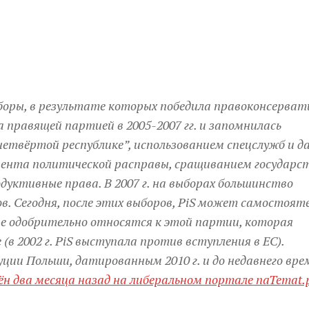
боры, в результате которых победила правоконсерват
а правящей партией в 2005-2007 гг. и запомнилась
четвёртой республике”, использованием спецслужб и д
нта политической расправы, сращиванием государст
дуктивные права. В 2007 г. на выборах большинство
в. Сегодня, после этих выборов, PiS может самостоят
е одобрительно относятся к этой партии, которая
в 2002 г. PiS выступала против вступления в ЕС).
ии Польши, датированным 2010 г. и до недавнего вре
н два месяца назад на либеральном портале naTemat.