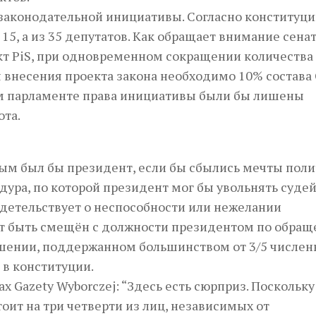
законодательной инициативы. Согласно конституции
15, а из 35 депутатов. Как обращает внимание сена
т PiS, при одновременном сокращении количества
ля внесения проекта закона необходимо 10% состава
ем парламенте права инициативы были бы лишены
ота.
ным был бы президент, если бы сбылись мечты пол
ура, по которой президент мог бы увольнять судей
идетельствует о неспособности или нежелании
ет быть смещён с должности президентом по обра
шении, поддержанном большинством от 3/5 числен
 в конституции.
 Gazety Wyborczej: “Здесь есть сюрприз. Поскольку
ит на три четверти из лиц, независимых от