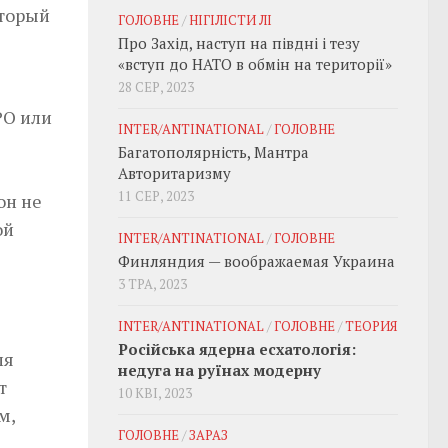
оторый
ГОЛОВНЕ
/
НІГІЛІСТИ ЛІ
Про Захід, наступ на півдні і тезу
«вступ до НАТО в обмін на території»
28 СЕР, 2023
PO или
INTER/ANTINATIONAL
/
ГОЛОВНЕ
Багатополярність, Мантра
е
Авторитаризму
11 СЕР, 2023
он не
ой
INTER/ANTINATIONAL
/
ГОЛОВНЕ
Финляндия — воображаемая Украина
3 ТРА, 2023
INTER/ANTINATIONAL
/
ГОЛОВНЕ
/
ТЕОРИЯ
Російська ядерна есхатологія:
ля
недуга на руїнах модерну
т
10 КВІ, 2023
м,
ГОЛОВНЕ
/
ЗАРАЗ