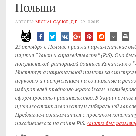
Польши
АВТОРЫ:
MICHAŁ GĄSIOR
,
Д.Г.
· 29.10.2015
25 октября в Польше прошли парламентские вы
партия “Закон и справедливость” (PiS). Она был
популистской риторикой братьев Качинских о “
Института национальной памяти как инструме
церковью и наступлением на социальные и репро
избирателей предпочло мракобесам неолиберало
сформировать правительство. В Украине многи
противостоит левачеству и либеральной заразе (
Предлагаем ознакомиться с проектом конституц
находившегося на сайте PiS.
Анализ был размещё