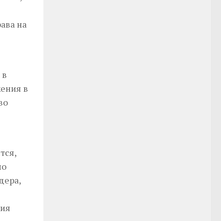
ава на
 в
ения в
во
тся,
но
дера,
ция