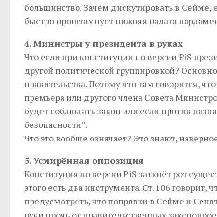
большинство. Зачем дискутировать в Сейме, 
быстро проштампует нижняя палата парламен
4. Министры у президента в руках
Что если при конституции по версии PiS пре
другой политической группировкой? Основной
правительства. Потому что там говорится, чт
премьера или другого члена Совета Министров
будет соблюдать закон или если против назн
безопасности”.
Что это вообще означает? Это знают, наверное
5. Усмирённая оппозиция
Конституция по версии PiS заткнёт рот сущ
этого есть два инструмента. Ст. 106 говорит,
предусмотреть, что поправки в Сейме и Сенат
руки прочь от правительственных законопрое