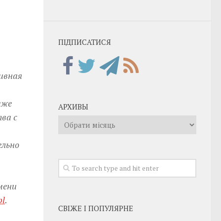
ПІДПИСАТИСЯ
ивная
аже
АРХИВЫ
ва с
Архивы
ельно
мени
pl
.
СВІЖЕ І ПОПУЛЯРНЕ