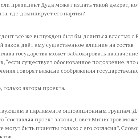
если президент Дуда может издать такой декрет, к
та, где доминирует его партия?
зидент всё же вынужден был бы делиться властью с 
 закон даёт ему существенное влияние на состав
о глава государства может заблокировать назначени
, “если существует обоснованное подозрение, что 
ачения говорят важные соображения государственн
, только авторы проекта.
ествующим в парламенте оппозиционным группам. Д
 что “составляя проект закона, Совет Министров може
е могут быть приняты только с его согласия”. Слово
ктов.