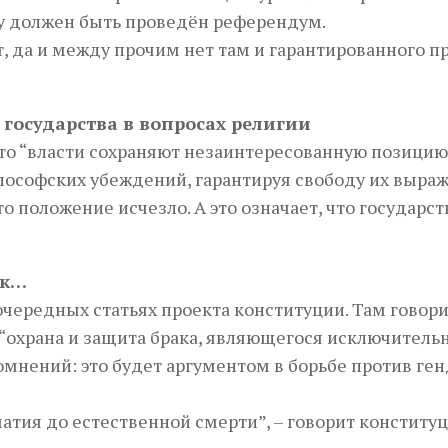
су должен быть проведён референдум.
, да и между прочим нет там и гарантированного пр
 государства в вопросах религии
что “власти сохраняют незаинтересованную позицию
лософских убеждений, гарантируя свободу их выраж
о положение исчезло. А это означает, что государст
ак…
ередных статьях проекта конституции. Там говори
“охрана и защита брака, являющегося исключитель
нений: это будет аргументом в борьбе против ген
атия до естественной смерти”, – говорит конститу