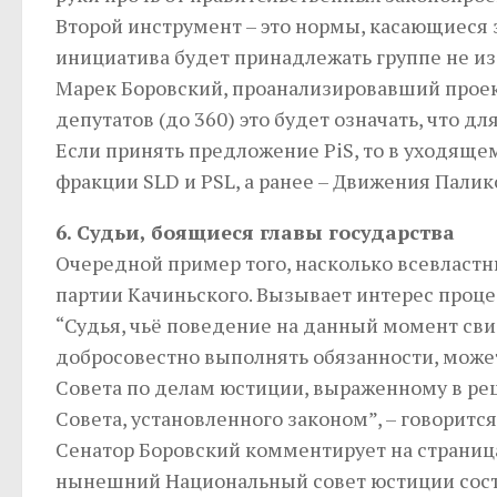
Второй инструмент – это нормы, касающиеся 
инициатива будет принадлежать группе не из 
Марек Боровский, проанализировавший проек
депутатов (до 360) это будет означать, что д
Если принять предложение PiS, то в уходящ
фракции SLD и PSL, а ранее – Движения Палик
6. Судьи, боящиеся главы государства
Очередной пример того, насколько всевласт
партии Качиньского. Вызывает интерес процед
“Судья, чьё поведение на данный момент св
добросовестно выполнять обязанности, мож
Совета по делам юстиции, выраженному в ре
Совета, установленного законом”, – говорится
Сенатор Боровский комментирует на страницах
нынешний Национальный совет юстиции состо