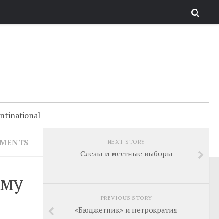
antinational
MMENTS
NEXT STORY
Слезы и местные выборы
ому
PREVIOUS STORY
«Бюджетник» и петрократия