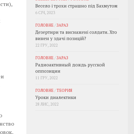
сти),
Весело і трохи страшно під Бахмутом
6 СІЧ, 2023
м
ГОЛОВНЕ
/
ЗАРАЗ
Дезертири та виснажені солдати. Хто
винен у здачі позицій?
22 ГРУ, 2022
ГОЛОВНЕ
/
ЗАРАЗ
Радиоактивный дождь русской
оппозиции
еи
11 ГРУ, 2022
.
ГОЛОВНЕ
/
ТЕОРИЯ
Уроки диалектики
28 ЛИС, 2022
о
нство
овок,