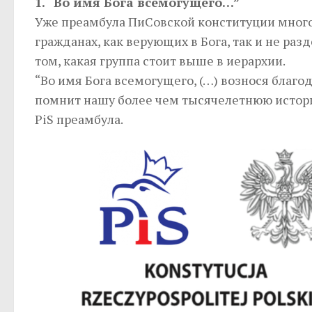
1. “Во имя Бога всемогущего…”
Уже преамбула ПиСовской конституции многое
гражданах, как верующих в Бога, так и не раз
том, какая группа стоит выше в иерархии.
“Во имя Бога всемогущего, (…) вознося благ
помнит нашу более чем тысячелетнюю историю
PiS преамбула.