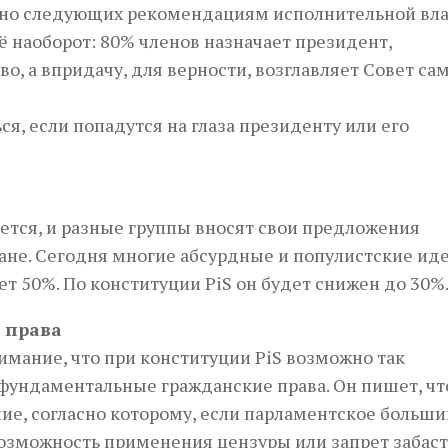
отно следующих рекомендациям исполнительной вла
ё наоборот: 80% членов назначает президент,
, а впридачу, для верности, возглавляет Совет са
ся, если попадутся на глаза президенту или его
тся, и разные группы вносят свои предложения
ане. Сегодня многие абсурдные и популистские ид
т 50%. По конституции PiS он будет снижен до 30%
 права
имание, что при конституции PiS возможно так
ундаментальные гражданские права. Он пишет, чт
е, согласно которому, если парламентское больши
 возможность применения цензуры или запрет забаст