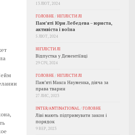
13 ЛЮТ, 2024
ГОЛОВНЕ
/
НІГІЛІСТИ ЛІ
Пам’яті Юри Лебедева – юриста,
активіста і воїна
5 ЛЮТ, 2024
жет
НІГІЛІСТИ ЛІ
Відпустка у Дементіївці
ла
29 СІЧ, 2024
Сейм
ГОЛОВНЕ
/
НІГІЛІСТИ ЛІ
Пам’яті Макса Науменка, діяча за
желании
права тварин
27 ЛИС, 2023
INTER/ANTINATIONAL
/
ГОЛОВНЕ
она,
Ліві мають підтримувати закон і
порядок
ть
9 ВЕР, 2023
кое