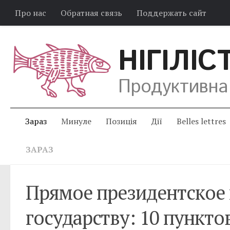
Про нас
Обратная связь
Поддержать сайт
НІГІЛІС
Продуктивна
Зараз
Минуле
Позиція
Дії
Belles lettres
ЗАРАЗ
Прямое президентское 
государству: 10 пункто