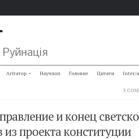
Т
 Руйнація
Агітатор
Научпоп
Головне
Цитати
Inter/
3 CO
правление и конец светск
в из проекта конституции