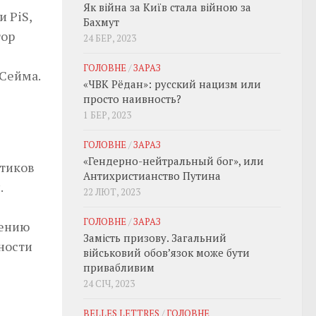
Як війна за Київ стала війною за
 PiS,
Бахмут
тор
24 БЕР, 2023
ГОЛОВНЕ
/
ЗАРАЗ
 Сейма.
«ЧВК Рёдан»: русский нацизм или
просто наивность?
1 БЕР, 2023
ГОЛОВНЕ
/
ЗАРАЗ
«Гендерно-нейтральный бог», или
итиков
Антихристианство Путина
.
22 ЛЮТ, 2023
ГОЛОВНЕ
/
ЗАРАЗ
щению
Замість призову. Загальний
ности
військовий обовʼязок може бути
привабливим
24 СІЧ, 2023
BELLES LETTRES
/
ГОЛОВНЕ