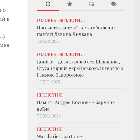
 о
ий в
ГОЛОВНЕ
/
НІГІЛІСТИ ЛІ
Протистояти течії, не кам’яніючи:
пам’яті Давида Чичкана
…)
12 СЕР, 2025
емая
ГОЛОВНЕ
/
НІГІЛІСТИ ЛІ
Донбас – десять років без Шевченка,
Стуса і віршів українською. Інтерв’ю з
Ганною Заворотною
1 ЛЮТ, 2025
НІГІЛІСТИ ЛІ
Пам’яті Андрія Соснова – барда та
воїна
7 ЖОВ, 2024
НІГІЛІСТИ ЛІ
War diaries: part one