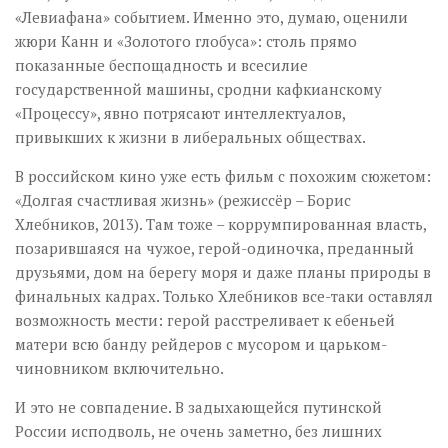
«Левиафана» событием. Именно это, думаю, оценили
жюри Канн и «Золотого глобуса»: столь прямо
показанные беспощадность и всесилие
государственной машины, сродни кафкианскому
«Процессу», явно потрясают интеллектуалов,
привыкших к жизни в либеральных обществах.
В российском кино уже есть фильм с похожим сюжетом:
«Долгая счастливая жизнь» (режиссёр – Борис
Хлебников, 2013). Там тоже – коррумпированная власть,
позарившаяся на чужое, герой-одиночка, преданный
друзьями, дом на берегу моря и даже планы природы в
финальных кадрах. Только Хлебников все-таки оставлял
возможность мести: герой расстреливает к ебеньей
матери всю банду рейдеров с мусором и царьком-
чиновником включительно.
И это не совпадение. В задыхающейся путинской
России исподволь, не очень заметно, без лишних