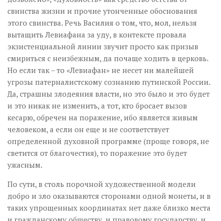
свинства жизни и прочие утонченные обоснования
этого свинства. Речь Василия о том, что, мол, нельзя
вытащить Левиафана за уду, в контексте провала
экзистенциальной линии звучит просто как призыв
смириться с неизбежным, да почаще ходить в церковь.
Но если так – то «Левиафан» не несет ни малейшей
угрозы патерналистскому сознанию путинской России.
Да, страшны злодеяния власти, но это было и это будет
и это никак не изменить, а тот, кто бросает вызов
кесарю, обречен на поражение, ибо является живым
человеком, а если он еще и не соответствует
определенной духовной программе (проще говоря, не
светится от благочестия), то поражение это будет
ужасным.
По сути, в столь порочной художественной модели
добро и зло оказываются сторонами одной монеты, и в
таких упрощенных координатах нет даже близко места
и гражданскому обществу, и правовому государству, и