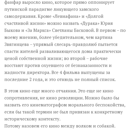
фанфар выросло кино, которое прямо оппонирует
путинской парадигме ликующего хамского
самодержавия. Кроме «Левиафана» и «Долгой
счастливой жизни» можно назвать «Дурака» Юрия
Быкова и «За Маркса» Светланы Басковой. В первом – по
моему мнению, более убедительном, чем картина
Звягинцева – упрямый слесарь-правдолюб пытается
спасти жителей разваливающегося дома практически
ценой собственной жизни; во второй – рабочие
восстают против охуевшего от безнаказанности и
жадности директора. Все 4 фильма выпущены за
последние 2 года, и это отнюдь не полный список.
В этом кино еще много отчаяния. Это еще не кино
сопротивления, не кино революции. Можно было бы
назвать его кинематографом морального беспокойства,
если бы такой термин не был привязан к конкретному
историческому контексту.
Потому назовем его кино между волком и собакой.