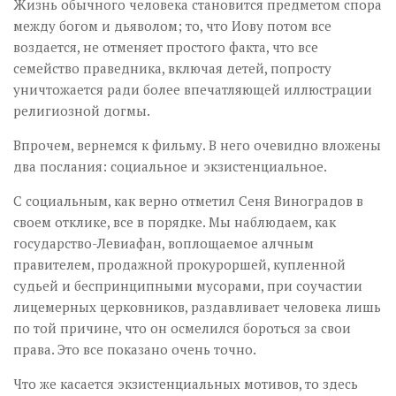
Жизнь обычного человека становится предметом спора
между богом и дьяволом; то, что Иову потом все
воздается, не отменяет простого факта, что все
семейство праведника, включая детей, попросту
уничтожается ради более впечатляющей иллюстрации
религиозной догмы.
Впрочем, вернемся к фильму. В него очевидно вложены
два послания: социальное и экзистенциальное.
С социальным, как верно отметил Сеня Виноградов в
своем отклике, все в порядке. Мы наблюдаем, как
государство-Левиафан, воплощаемое алчным
правителем, продажной прокуроршей, купленной
судьей и беспринципными мусорами, при соучастии
лицемерных церковников, раздавливает человека лишь
по той причине, что он осмелился бороться за свои
права. Это все показано очень точно.
Что же касается экзистенциальных мотивов, то здесь