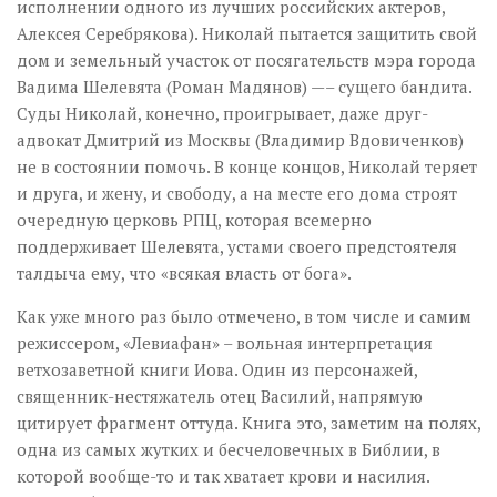
исполнении одного из лучших российских актеров,
Алексея Серебрякова). Николай пытается защитить свой
дом и земельный участок от посягательств мэра города
Вадима Шелевята (Роман Мадянов) —– сущего бандита.
Суды Николай, конечно, проигрывает, даже друг-
адвокат Дмитрий из Москвы (Владимир Вдовиченков)
не в состоянии помочь. В конце концов, Николай теряет
и друга, и жену, и свободу, а на месте его дома строят
очередную церковь РПЦ, которая всемерно
поддерживает Шелевята, устами своего предстоятеля
талдыча ему, что «всякая власть от бога».
Как уже много раз было отмечено, в том числе и самим
режиссером, «Левиафан» – вольная интерпретация
ветхозаветной книги Иова. Один из персонажей,
священник-нестяжатель отец Василий, напрямую
цитирует фрагмент оттуда. Книга это, заметим на полях,
одна из самых жутких и бесчеловечных в Библии, в
которой вообще-то и так хватает крови и насилия.