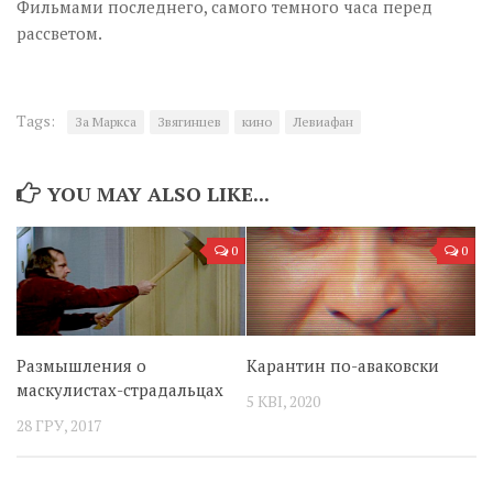
Фильмами последнего, самого темного часа перед
рассветом.
Tags:
За Маркса
Звягинцев
кино
Левиафан
YOU MAY ALSO LIKE...
0
0
Размышления о
Карантин по-аваковски
маскулистах-страдальцах
5 КВІ, 2020
28 ГРУ, 2017