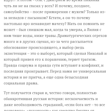
чуть ли не на глазах у всех? И почему, позднее,
самоубийство – после примирения с мужем? Только из-
за неладов с пасынком? Кстати, а он-то почему
настолько яро ненавидит мачеху? Мать он помнить не
может – был слишком мал, когда та умерла, а Лилия с
ним тише воды, ниже травы. Драматургических огрехов
много и в других сценах, из-за чего рассыпается
обоснование происходящего, а выбор (ведь
экзистенция – это о выборе), который сделал Николай и
который привел его к поражению, теряет трагизм.
Правда социума и правда сути вступают в конфликт, и
последняя проигрывает. Перед нами не универсальная
история и не притча, а еще одна безысходная
социальная драма.
Тут получается старая и, честно говоря, полностью
обанкротившая русская история: нескончаемость и
даже необходимость страданий, «если бога нет – то все
дозволено», «духовность» как средство бегства от