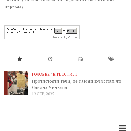
переказу
ГОЛОВНЕ
/
НІГІЛІСТИ ЛІ
Протистояти течії, не кам’яніючи: пам’яті
Давида Чичкана
12 СЕР, 2025