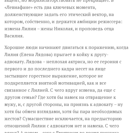
акцент, но морализаторствовать не прекращает. В
«Левиафане» есть два ключевых момента,
долженствующие задать его этический вектор, на
котором, собственно, и держатся амбиции режиссера:
измена Лилии – жены Николая, и проповедь отца
Василия.
Хорошие люди начинают двигаться к поражению, когда
Лилия (Елена Лядова) прыгает в койку к другу-
адвокату. Лядова – неплохая актриса, но ее героиня с
первого и до последнего кадра несет на лице
застывшее горестное выражение, которое не
подкрепляется внятной мотивацией, как и все
связанное с Лилией. С чего вдруг измена, да еще с
другом семьи? Где хотя бы намек на отвращение к
мужу, и, с другой стороны, на приязнь к адвокату – ну
хотя бы обмен взглядами, хотя бы пара необходимых
жестов? Сумасшествие исключается, на предысторию
отношений Лилии с адвокатом нет и намека. С чего
вдруг? А потом – секс с Дмитрием во время пикника