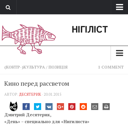
Про нас
НІГІЛІСТ
Обратная связь
Поддержать сайт
Зараз
(КОНТР-)КУЛЬТУРА
/
ПОЗИЦІЯ
1 COMMENT
Минуле
Кино перед рассветом
Позиція
АВТОР:
ДЕСЯТЕРИК
· 20.01.2015
Дії
Belles lettres
Дмитрий Десятерик,
Агітатор
«День» – специально для «Нигилиста»