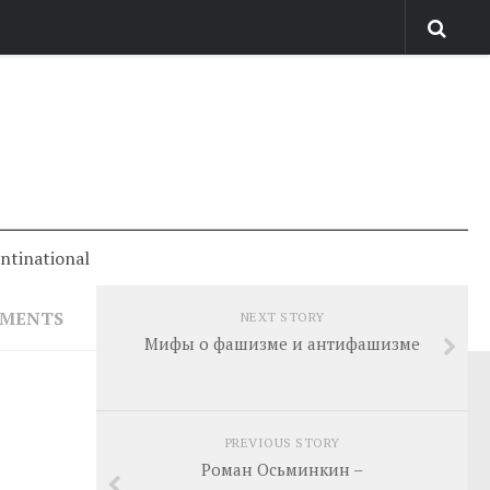
antinational
MMENTS
NEXT STORY
Мифы о фашизме и антифашизме
PREVIOUS STORY
Роман Осьминкин –