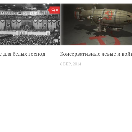
0
е для белых господ
Консервативные левые и вой
6 БЕР, 2014