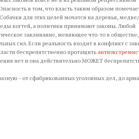
Опасность в том, что власть таким образом помечае
Собачки для этих целей мочатся на деревья, медве
леды когтей, а политики принимают законы. Любой
ическое заклинание, меняющее что-то в обществе,
ьных сил. Если реальность входит в конфликт с зак
ь власти беспрепятственно протащить
антиэкстремис
ивления нет и она действительно МОЖЕТ беспрепятс
разную – от сфабрикованных уголовных дел, до арм