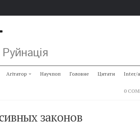
Т
 Руйнація
Агітатор
Научпоп
Головне
Цитати
Inter/
0 CO
ссивных законов