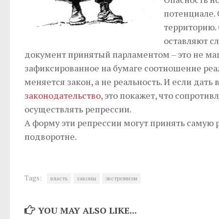
потенциале. 
территорию. 
оставляют с
документ принятый парламентом – это не маг
зафиксированное на бумаге соотношение реал
меняется закон, а не реальность. И если дат
законодательство
, это покажет, что сопрот
осуществлять репрессии.
А форму эти репрессии могут принять самую 
подворотне.
Tags:
власть
законы
экстремизм
YOU MAY ALSO LIKE...