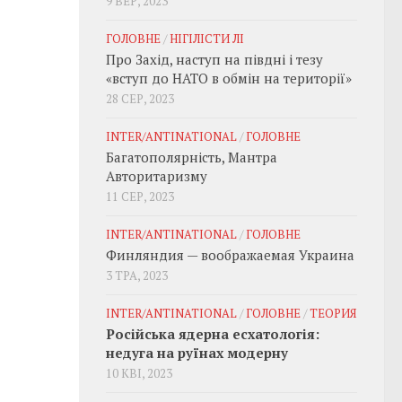
9 ВЕР, 2023
ГОЛОВНЕ
/
НІГІЛІСТИ ЛІ
Про Захід, наступ на півдні і тезу
«вступ до НАТО в обмін на території»
28 СЕР, 2023
INTER/ANTINATIONAL
/
ГОЛОВНЕ
Багатополярність, Мантра
Авторитаризму
11 СЕР, 2023
INTER/ANTINATIONAL
/
ГОЛОВНЕ
Финляндия — воображаемая Украина
3 ТРА, 2023
INTER/ANTINATIONAL
/
ГОЛОВНЕ
/
ТЕОРИЯ
Російська ядерна есхатологія:
недуга на руїнах модерну
10 КВІ, 2023