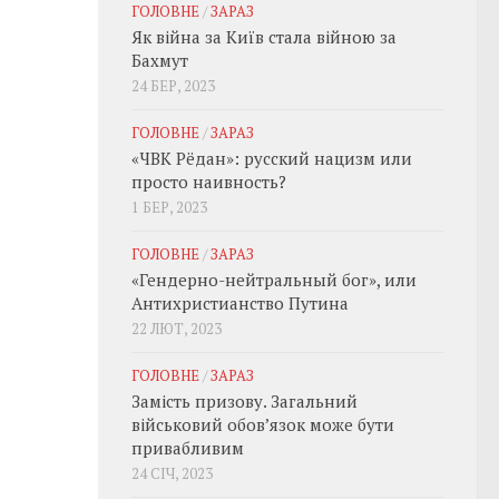
ГОЛОВНЕ
/
ЗАРАЗ
Як війна за Київ стала війною за
Бахмут
24 БЕР, 2023
ГОЛОВНЕ
/
ЗАРАЗ
«ЧВК Рёдан»: русский нацизм или
просто наивность?
1 БЕР, 2023
ГОЛОВНЕ
/
ЗАРАЗ
«Гендерно-нейтральный бог», или
Антихристианство Путина
22 ЛЮТ, 2023
ГОЛОВНЕ
/
ЗАРАЗ
Замість призову. Загальний
військовий обовʼязок може бути
привабливим
24 СІЧ, 2023