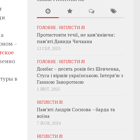
т
ди
ГОЛОВНЕ
/
НІГІЛІСТИ ЛІ
 а
Протистояти течії, не кам’яніючи:
пам’яті Давида Чичкана
оном –
12 СЕР, 2025
тское
твенно
ГОЛОВНЕ
/
НІГІЛІСТИ ЛІ
Донбас – десять років без Шевченка,
Стуса і віршів українською. Інтерв’ю з
атуры в
Ганною Заворотною
1 ЛЮТ, 2025
НІГІЛІСТИ ЛІ
Пам’яті Андрія Соснова – барда та
воїна
7 ЖОВ, 2024
НІГІЛІСТИ ЛІ