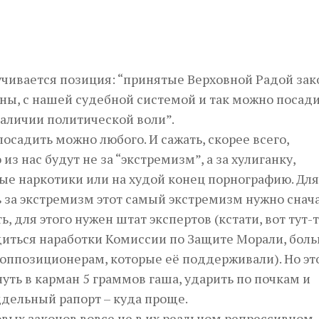
учивается позиция: “принятые Верховной Радой зак
сны, с нашей судебной системой и так можно посад
наличии политической воли”.
посадить можно любого. И сажать, скорее всего,
из нас будут не за “экстремизм”, а за хулиганку,
е наркотики или на худой конец порнографию. Для 
 за экстремизм этот самый экстремизм нужно снач
, для этого нужен штат экспертов (кстати, вот тут-
диться наработки Комиссии по Защите Морали, бол
 оппозиционерам, которые её поддерживали). Но эт
нуть в карман 5 граммов гаша, ударить по почкам и
ддельный рапорт – куда проще.
вых законов вовсе не в их реальном репрессивном