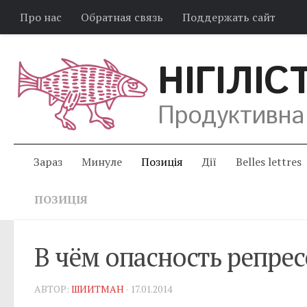
Про нас
Обратная связь
Поддержать сайт
НІГІЛІС
Продуктивна
Зараз
Минуле
Позиція
Дії
Belles lettres
ПОЗИЦІЯ
В чём опасность репре
АВТОР:
ШИИТМАН
· 17.01.2014