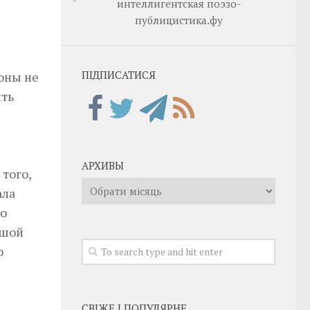
интеллигентская поэзо-
публицистика.фу
ПІДПИСАТИСЯ
оны не
ить
АРХИВЫ
того,
Архивы
ала
то
ьшой
о
СВІЖЕ І ПОПУЛЯРНЕ