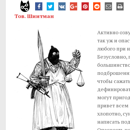
Тов. Шиитман
Активно озв
так уж и опа
любого при 
Безусловно, 
большинство 
подброшенны
чтобы сажать
дефинировать
могут приго
привет всем
хлопотно, су
написать по
Опасность но