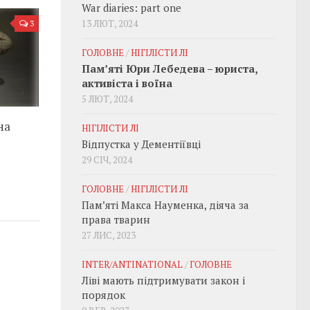
War diaries: part one
13 ЛЮТ, 2024
3
ГОЛОВНЕ
/
НІГІЛІСТИ ЛІ
Пам’яті Юри Лебедева – юриста,
активіста і воїна
5 ЛЮТ, 2024
на
НІГІЛІСТИ ЛІ
Відпустка у Дементіївці
29 СІЧ, 2024
ГОЛОВНЕ
/
НІГІЛІСТИ ЛІ
Пам’яті Макса Науменка, діяча за
права тварин
27 ЛИС, 2023
INTER/ANTINATIONAL
/
ГОЛОВНЕ
Ліві мають підтримувати закон і
порядок