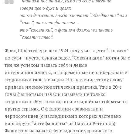
“Фашизм носит имя, само по себе ничего не
говорящее о духе и целях
этого движения. Fascio означает “объединение” или
“союз”, так что фашисты –
это “союзники”, а фашизм должен означать
“союзничество”.
Фриц Шофтгефер ещё в 1924 году указал, что “фашизм”
по сути – пустое означающее. “Союзниками” могли бы с
тем же успехом назвать себя и левые
интернационалисты, и современные неолиберальные
сторонники глобализации. Но значение этому слову
придала именно политическая практика. Уже в 20-е
годы фашистами начали называть не только
сторонников Муссолини, но и их идейных собратьев в
других странах. С фашистами сравнивали и
черносотенцев (с наследниками которых частенько
маршируют “антифашисты” из Партии Регионов).
Фашистом называл себя и идеолог украинского