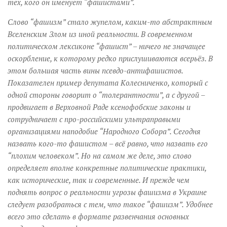
тех, кого он именует “фашистами”.
Слово “фашизм” стало жупелом, каким-то абстрактным
Вселенским Злом из иной реальности. В современном
политическом лексиконе “фашист” – ничего не значащее
оскорбление, к которому редко прислушиваются всерьёз. В
этом большая часть вины псевдо-антифашистов.
Показателен пример депутата Колесниченко, который с
одной стороны говорит о “толерантности”, а с другой –
продвигает в Верховной Раде ксенофобские законы и
сотрудничает с про-российскими ультраправыми
организациями наподобие “Народного Собора”. Сегодня
назвать кого-то фашистом – всё равно, что назвать его
“плохим человеком”. Но на самом же деле, это слово
определяет вполне конкретные политические практики,
как исторические, так и современные. И прежде чем
поднять вопрос о реальности угрозы фашизма в Украине
следует разобраться с тем, что такое “фашизм”. Удобнее
всего это сделать в формате развенчания основных