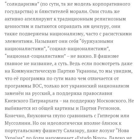
“солидаризма” (по сути, та же модель корпоративного
государства) и блюстителей морали. Они столь же
активно апеллируют к традиционным религиозным
ценностям и пытаются оправдать им цензуру, они
также подвержены национализму, часто с расистскими
элементами. Называют они себя “буржуазными
националистами”, “социал-националистами”,
“национал-социалистами” – не важно. В фашизме
главное не название, а суть. Ведь если посмотреть даже
на Коммунистическую Партию Украины, то мы увидим,
что её программа по сути мало чем отличается от
программы ВОС, только вот украинский национализм
заменён на русский, а поддержка православия
Киевского Патриархата – на поддержку Московского. Не
выбивается из общей картины и Партия Регионов.
Конечно, Януковича глупо сравнивать с Гитлером или
Муссолини. Но он идеологически вполне близок к
португальскому фашисту Салазару, даже лозунг “Нова
Україна” до боли напоминает «Estado Novo». Далеко не