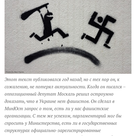
Музика революції
Візуальне
Научпоп
Головне
Цитати
Inter/antinational
Этот текст публиковался год назад, но с тех пор он, к
сожалению, не потерял актуальности. Когда он писался –
оппозиционный депутат Москаль решил остроумно
доказать, что в Украине нет фашистов. Он сделал в
МинЮст запрос о том, есть ли у нас фашистские
организации. С тем же успехом, парламентарий мог бы
спросить у Министерства, есть ли в государственных
структурах официально-зарегистрированные