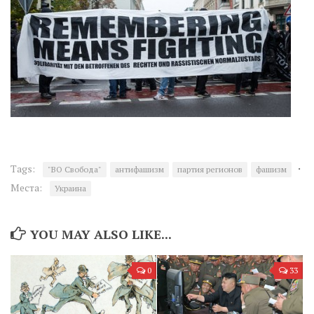
·
Tags:
"ВО Свобода"
антифашизм
партия регионов
фашизм
Места:
Украина
YOU MAY ALSO LIKE...
0
33