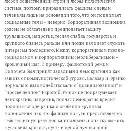
любой общественный строй и любая политическая
система, поэтому приравнивать фашизм к левым
течениям лишь на основании того, что он поднимает
социальные темы – неверно. Корпоративная экономика
совсем не обязательно предполагает защиту
трудящихся, напротив, тесная спайка государства и
крупного бизнеса раньше или позже начинает служить
интересам последнего. Между корпоративным псевдо-
социализмом и корпоративным неолиберализмом –
крошечный шаг. К примеру, фашистский режим
Пиночета был принят западными демократиями как
защита от коммунистической угрозы. Салазар и Франко
нормально взаимодействовали с “цивилизованной” и
“просвещённой” Европой. Рынок не подразумевает
демократию, напротив, подчас демократия вредит
полной свободе рынка и особенно крупным
монополиям, так что фашизм по сути представляет из
себя защитную реакцию капитализма, попытку выжить
в условиях кризиса, пусть и ценой чудовищной