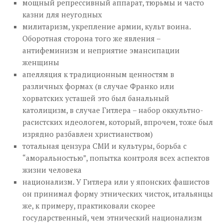
мощный репрессивный аппарат, тюрьмы и часто
казни для неугодных
милитаризм, укрепление армии, культ воина.
Оборотная сторона того же явления –
антифеминизм и неприятие эмансипации
женщины
апелляция к традиционным ценностям в
различных формах (в случае Франко или
хорватских усташей это был банальный
католицизм, в случае Гитлера – набор оккультно-
расистских идеологем, который, впрочем, тоже был
изрядно разбавлен христианством)
тотальная цензура СМИ и культуры, борьба с
“аморальностью”, попытка контроля всех аспектов
жизни человека
национализм. У Гитлера или у японских фашистов
он принимал форму этнических чисток, итальянцы
же, к примеру, практиковали скорее
государственный, чем этнический национализм