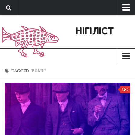
Про нас
НІГІЛІСТ
Обратная связь
Поддержать сайт
Зараз
TAGGED:
РОМЫ
Минуле
0
Позиція
Дії
Belles lettres
Агітатор