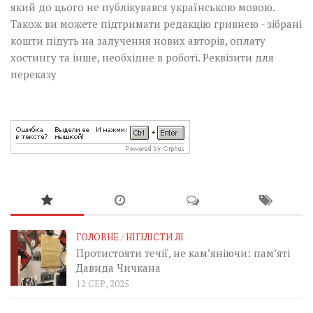
який до цього не публікувався українською мовою.
Також ви можете підтримати редакцію гривнею - зібрані
кошти підуть на залучення нових авторів, оплату
хостингу та інше, необхідне в роботі.
Реквізити для
переказу
ГОЛОВНЕ
/
НІГІЛІСТИ ЛІ
Протистояти течії, не кам’яніючи: пам’яті
Давида Чичкана
12 СЕР, 2025