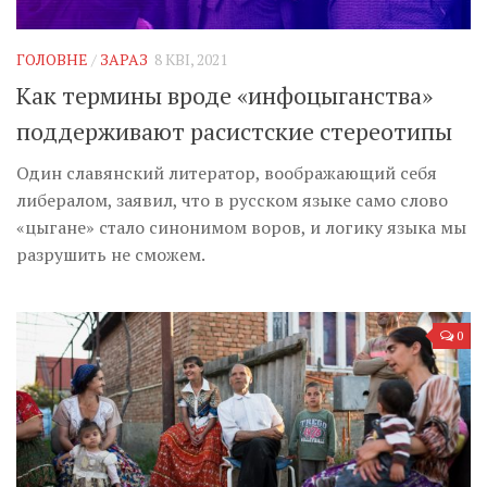
Музика революції
Візуальне
ГОЛОВНЕ
/
ЗАРАЗ
8 КВІ, 2021
Научпоп
Как термины вроде «инфоцыганства»
Головне
поддерживают расистские стереотипы
Цитати
Один славянский литератор, воображающий себя
Inter/antinational
либералом, заявил, что в русском языке само слово
«цыгане» стало синонимом воров, и логику языка мы
разрушить не сможем.
0