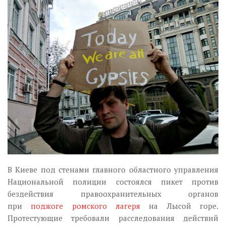
Музика революції
Візуальне
Научпоп
Головне
Цитати
Inter/antinational
В Киеве под стенами главного областного управления
Национальной полиции состоялся пикет против
бездействия правоохранительных органов
при
поджоге ромского лагеря
на Лысой горе.
Протестующие требовали расследования действий