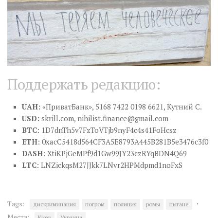
Поддержать редакцию:
UAH:
«ПриватБанк», 5168 7422 0198 6621, Кутний С.
USD:
skrill.com,
nihilist.finance@gmail.com
BTC
: 1D7dnTh5v7FzToVTjb9nyF4c4s41FoHcsz
ETH
: 0xacC5418d564CF3A5E8793A445B281B5e3476c3f0
DASH
: XtiKPjGeMPf9d1Gw99JY23czRYqBDN4Q69
LTC
: LNZickqsM27JJkk7LNvr2HPMdpmd1noFxS
·
Tags:
дискриминация
погром
полиция
ромы
цыгане
Места:
Киев
Украина