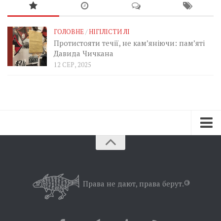
ГОЛОВНЕ
/
НІГІЛІСТИ ЛІ
Протистояти течії, не кам’яніючи: пам’яті
Давида Чичкана
12 СЕР, 2025
Зараз
Минуле
Позиція
Права не дают, права берут.
©
Дії
Belles lettres