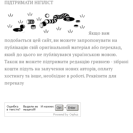
ПІДТРИМАТИ НІГІЛІСТ
Якщо вам
подобається цей сайт, ви можете запропонувати на
публікацію свій оригінальний матеріал або переклад,
який до цього не публікувався українською мовою.
Також ви можете підтримати редакцію гривнею - зібрані
кошти підуть на залучення нових авторів, оплату
хостингу та інше, необхідне в роботі.
Реквізити для
переказу