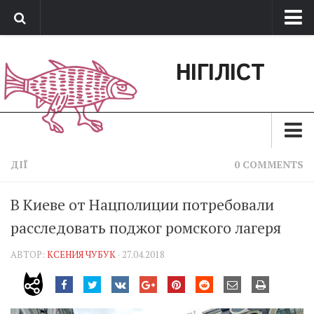
Про нас
НІГІЛІСТ
Обратная связь
Поддержать сайт
Зараз
ДІЇ
0 COMMENTS
Минуле
В Киеве от Нацполиции потребовали
Позиція
расследовать поджог ромского лагеря
Дії
АВТОР:
КСЕНИЯ ЧУБУК
· 27.04.2018
Belles lettres
Агітатор