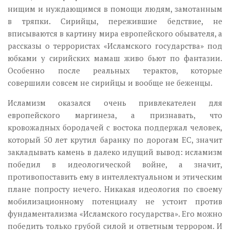
нищим и нуждающимся в помощи людям, замотанным
в тряпки. Сирийцы, пережившие бедствие, не
вписываются в картину мира европейского обывателя, а
рассказы о террористах «Исламского государства» под
юбками у сирийских мамаш живо бьют по фантазии.
Особенно после реальных терактов, которые
совершили совсем не сирийцы и вообще не беженцы.
Исламизм оказался очень привлекателен для
европейского маргинеза, а признавать, что
кровожадных бородачей с востока поддержал человек,
который 50 лет крутил баранку по дорогам ЕС, значит
закладывать камень в далеко идущий вывод: исламизм
победил в идеологической войне, а значит,
противопоставить ему в интеллектуальном и этическим
плане попросту нечего. Никакая идеология по своему
мобилизационному потенциалу не устоит против
фундаментализма «Исламского государства». Его можно
победить только грубой силой и ответным террором. И