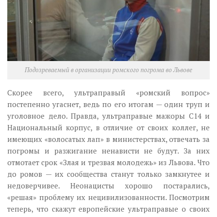
Подозреваемый в организации ромского погрома во Львове
Скорее всего, ультраправый «ромский вопрос»
постепенно угаснет, ведь по его итогам — один труп и
уголовное дело. Правда, ультраправые мажоры С14 и
Национальный корпус, в отличие от своих коллег, не
имеющих «волосатых лап» в министерствах, отвечать за
погромы и разжигание ненависти не будут. За них
отмотает срок «Злая и трезвая молодежь» из Львова. Что
до ромов — их сообщества станут только замкнутее и
недоверчивее. Неонацисты хорошо постарались,
«решая» проблему их нецивилизованности. Посмотрим
теперь, что скажут европейские ультраправые о своих