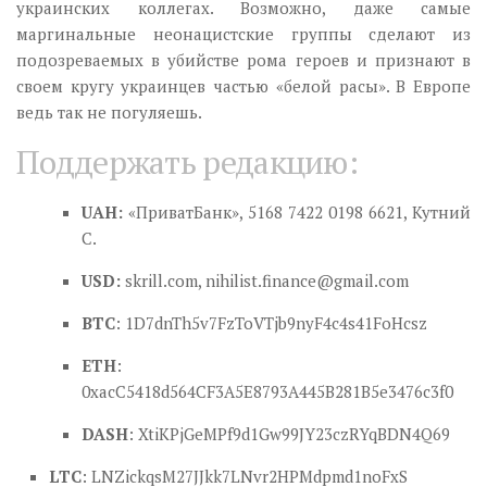
украинских коллегах. Возможно, даже самые
маргинальные неонацистские группы сделают из
подозреваемых в убийстве рома героев и признают в
своем кругу украинцев частью «белой расы». В Европе
ведь так не погуляешь.
Поддержать редакцию:
UAH:
«ПриватБанк», 5168 7422 0198 6621, Кутний
С.
USD:
skrill.com,
nihilist.finance@gmail.com
BTC
: 1D7dnTh5v7FzToVTjb9nyF4c4s41FoHcsz
ETH
:
0xacC5418d564CF3A5E8793A445B281B5e3476c3f0
DASH
: XtiKPjGeMPf9d1Gw99JY23czRYqBDN4Q69
LTC
: LNZickqsM27JJkk7LNvr2HPMdpmd1noFxS