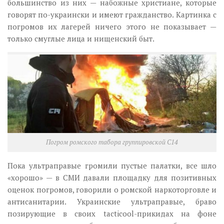
большинство из них — набожные христиане, которые
говорят по-украински и имеют гражданство. Картинка с
погромов их лагерей ничего этого не показывает —
только смуглые лица и нищенский быт.
Погром ромского табора группировской С14
Пока ультраправые громили пустые палатки, все шло
«хорошо» — в СМИ давали площадку для позитивных
оценок погромов, говорили о ромской наркоторговле и
антисанитарии. Украинские ультраправые, браво
позирующие в своих tacticool-прикидах на фоне