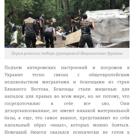
Музика революції
Візуальне
Научпоп
Головне
Цитати
Пором ромского табора группировкой Национальные дружины
Inter/antinational
Подъем антиромских настроений и погромов в
Украине тесно связан с общеевропейским
недовольством мигрантами и беженцами из стран
Ближнего Востока. Беженцы стали мишенью для
нападок для правых во всем мире, но не потому, что
сосредоточилис в себе все зло. Они
дезорганизованные, не имеют никакой материальной
базы, а еще, что самое важное, представляют из себя
идеальный образ «иных», которых можно бояться.
Немецкий бюргер оказался психически не готов к