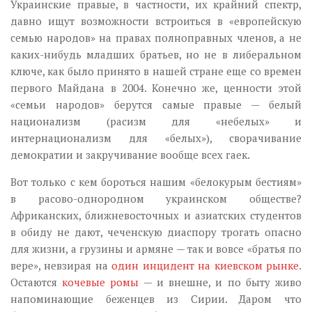
Украинские правые, в частности, их крайний спектр,
давно ищут возможности встроиться в «европейскую
семью народов» на правах полноправных членов, а не
каких-нибудь младших братьев, но не в либеральном
ключе, как было принято в нашей стране еще со времен
первого Майдана в 2004. Конечно же, ценности этой
«семьи народов» берутся самые правые — белый
национализм (расизм для «небелых» и
интернационализм для «белых»), сворачивание
демократии и закручивание вообще всех гаек.
Вот только с кем бороться нашим «белокурым бестиям»
в расово-однородном украинском обществе?
Африканских, ближневосточных и азиатских студентов
в обиду не дают, чеченскую диаспору трогать опасно
для жизни, а грузины и армяне — так и вовсе «братья по
вере», невзирая на
один инцидент на киевском рынке
.
Остаются
кочевые ромы
— и внешне, и по быту живо
напоминающие беженцев из Сирии. Даром что