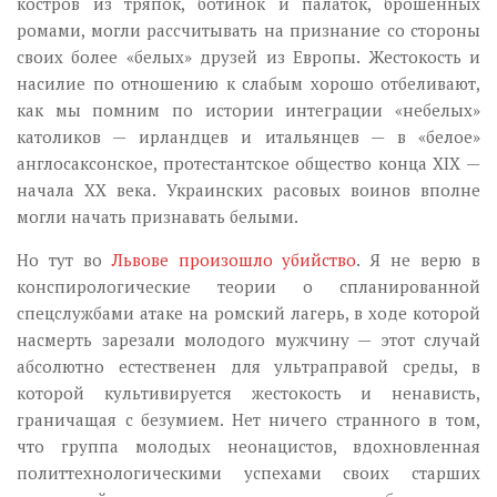
костров из тряпок, ботинок и палаток, брошенных
ромами, могли рассчитывать на признание со стороны
своих более «белых» друзей из Европы. Жестокость и
насилие по отношению к слабым хорошо отбеливают,
как мы помним по истории интеграции «небелых»
католиков — ирландцев и итальянцев — в «белое»
англосаксонское, протестантское общество конца XIX —
начала XX века. Украинских расовых воинов вполне
могли начать признавать белыми.
Но тут во
Львове произошло убийство
. Я не верю в
конспирологические теории о спланированной
спецслужбами атаке на ромский лагерь, в ходе которой
насмерть зарезали молодого мужчину — этот случай
абсолютно естественен для ультраправой среды, в
которой культивируется жестокость и ненависть,
граничащая с безумием. Нет ничего странного в том,
что группа молодых неонацистов, вдохновленная
политтехнологическими успехами своих старших