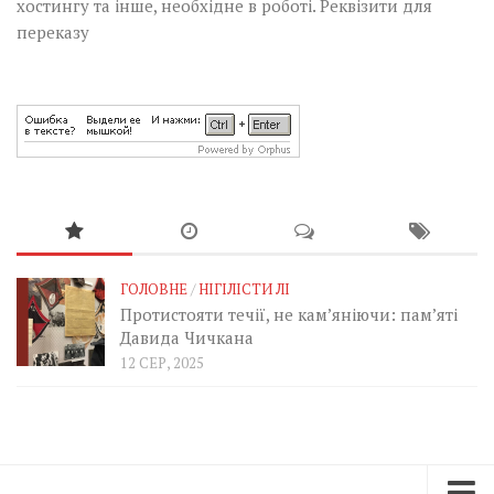
хостингу та інше, необхідне в роботі.
Реквізити для
переказу
ГОЛОВНЕ
/
НІГІЛІСТИ ЛІ
Протистояти течії, не кам’яніючи: пам’яті
Давида Чичкана
12 СЕР, 2025