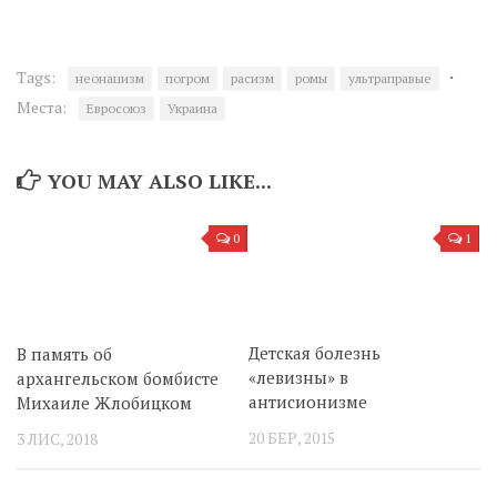
·
Tags:
неонацизм
погром
расизм
ромы
ультраправые
Места:
Евросоюз
Украина
YOU MAY ALSO LIKE...
0
1
Детская болезнь
В память об
«левизны» в
архангельском бомбисте
антисионизме
Михаиле Жлобицком
20 БЕР, 2015
3 ЛИС, 2018