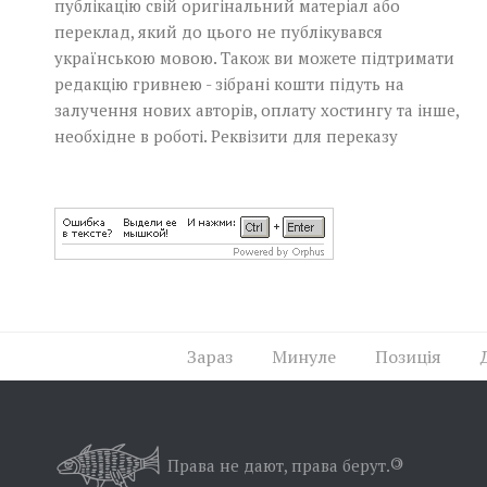
публікацію свій оригінальний матеріал або
переклад, який до цього не публікувався
українською мовою. Також ви можете підтримати
редакцію гривнею - зібрані кошти підуть на
залучення нових авторів, оплату хостингу та інше,
необхідне в роботі.
Реквізити для переказу
Зараз
Минуле
Позиція
Права не дают, права берут.
©