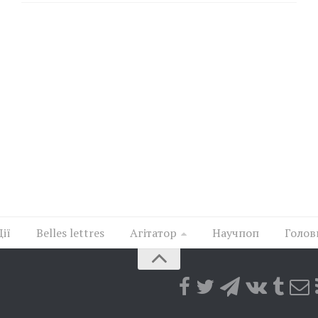
Дії
Belles lettres
Агітатор
Научпоп
Голов