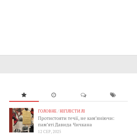
ГОЛОВНЕ
/
НІГІЛІСТИ ЛІ
Протистояти течії, не кам’яніючи:
пам’яті Давида Чичкана
12 СЕР, 2025