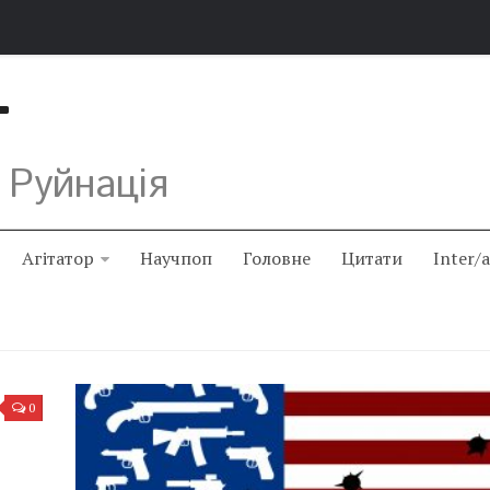
Т
 Руйнація
Агітатор
Научпоп
Головне
Цитати
Inter/
0