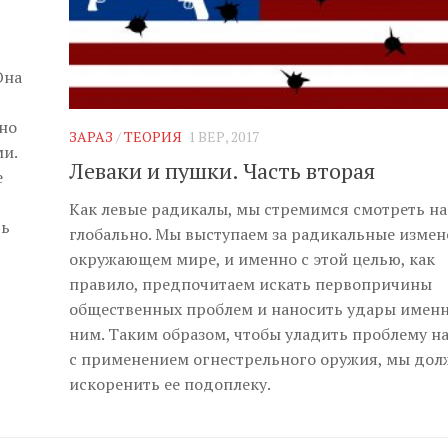
Она
но
ЗАРАЗ
/
ТЕОРИЯ
1 ВЕР, 2017
и.
Леваки и пушки. Часть вторая
е
Как левые радикалы, мы стремимся смотреть н
ть
глобально. Мы выступаем за радикальные измен
окружающем мире, и именно с этой целью, как
правило, предпочитаем искать первопричины
общественных проблем и наносить удары именн
ним. Таким образом, чтобы уладить проблему н
с применением огнестрельного оружия, мы до
искоренить ее подоплеку.