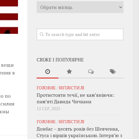
Архивы
СВІЖЕ І ПОПУЛЯРНЕ
а вещи
ения в
ГОЛОВНЕ
/
НІГІЛІСТИ ЛІ
Протистояти течії, не кам’яніючи:
о по
пам’яті Давида Чичкана
асилия
12 СЕР, 2025
лжны
ГОЛОВНЕ
/
НІГІЛІСТИ ЛІ
Донбас – десять років без Шевченка,
Стуса і віршів українською. Інтерв’ю з