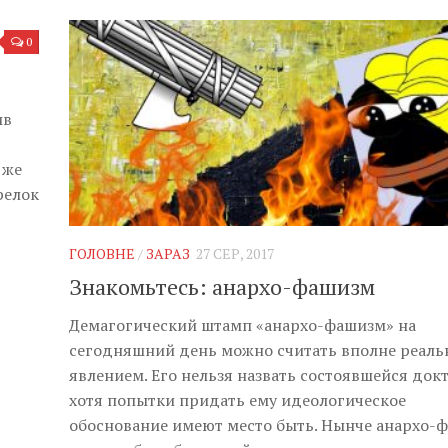
0
ив
 же
релок
ГОЛОВНЕ
/
ЗАРАЗ
27 СЕР, 2017
Знакомьтесь: анархо-фашизм
Демагогический штамп «анархо-фашизм» на
сегодняшний день можно считать вполне реал
явлением. Его нельзя назвать состоявшейся док
хотя попытки придать ему идеологическое
обоснование имеют место быть. Нынче анархо-