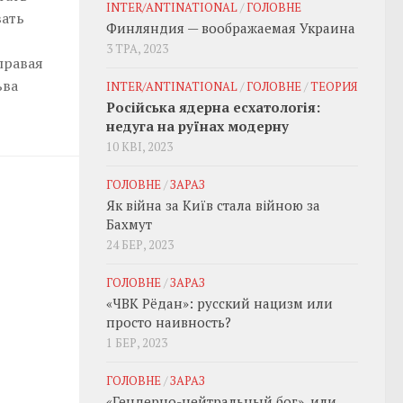
INTER/ANTINATIONAL
/
ГОЛОВНЕ
вать
Финляндия — воображаемая Украина
3 ТРА, 2023
правая
ьва
INTER/ANTINATIONAL
/
ГОЛОВНЕ
/
ТЕОРИЯ
Російська ядерна есхатологія:
недуга на руїнах модерну
10 КВІ, 2023
ГОЛОВНЕ
/
ЗАРАЗ
Як війна за Київ стала війною за
Бахмут
24 БЕР, 2023
ГОЛОВНЕ
/
ЗАРАЗ
«ЧВК Рёдан»: русский нацизм или
просто наивность?
1 БЕР, 2023
ГОЛОВНЕ
/
ЗАРАЗ
«Гендерно-нейтральный бог», или