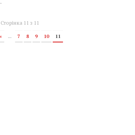
.
Сторінка 11 з 11
«
...
7
8
9
10
11