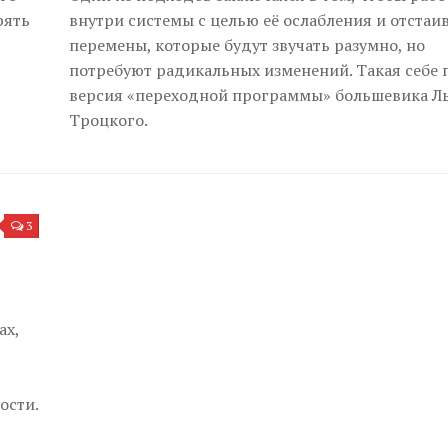
рять
внутри системы с целью её ослабления и отстаи
перемены, которые будут звучать разумно, но
потребуют радикальных изменений. Такая себе 
версия «переходной программы» большевика Л
Троцкого.
3
ах,
ости.