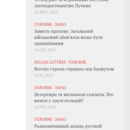
Антихристианство Путина
22 ЛЮТ, 2023
ГОЛОВНЕ
/
ЗАРАЗ
Замість призову. Загальний
військовий обовʼязок може бути
привабливим
24 СІЧ, 2023
BELLES LETTRES
/
ГОЛОВНЕ
Весело і трохи страшно під Бахмутом
6 СІЧ, 2023
ГОЛОВНЕ
/
ЗАРАЗ
Дезертири та виснажені солдати. Хто
винен у здачі позицій?
22 ГРУ, 2022
ГОЛОВНЕ
/
ЗАРАЗ
Радиоактивный дождь русской