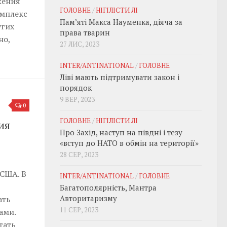
жения
ГОЛОВНЕ
/
НІГІЛІСТИ ЛІ
омплекс
Пам’яті Макса Науменка, діяча за
угих
права тварин
но,
27 ЛИС, 2023
INTER/ANTINATIONAL
/
ГОЛОВНЕ
Ліві мають підтримувати закон і
порядок
9 ВЕР, 2023
0
ГОЛОВНЕ
/
НІГІЛІСТИ ЛІ
ия
Про Захід, наступ на півдні і тезу
«вступ до НАТО в обмін на території»
28 СЕР, 2023
 США. В
INTER/ANTINATIONAL
/
ГОЛОВНЕ
Багатополярність, Мантра
Авторитаризму
ать
11 СЕР, 2023
ами.
тать