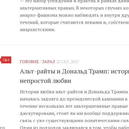
— это набор убеждений и практик в рамках дви
альтернативных правых. В некоторых случаях к
анархо-фашизма можно наблюдать и внутри др
течений, которые считаются левыми и, собствен
анархистскими.
0
ГОЛОВНЕ
/
ЗАРАЗ
22 СЕР, 2017
Альт-райты и Дональд Трамп: истор
непростой любви
История любви альт-райтов и Дональда Трампа
началась задолго до президентской кампании в
течение нескольких лет альтернативные правые
дискутировали, стоит ли им вообще поддержив
связь с уже существующими политическими сил
го
Один из подходов заключался в том, чтобы рабо