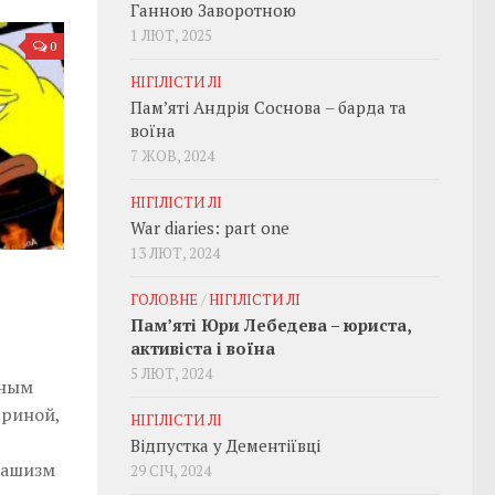
Ганною Заворотною
1 ЛЮТ, 2025
0
НІГІЛІСТИ ЛІ
Пам’яті Андрія Соснова – барда та
воїна
7 ЖОВ, 2024
НІГІЛІСТИ ЛІ
War diaries: part one
13 ЛЮТ, 2024
ГОЛОВНЕ
/
НІГІЛІСТИ ЛІ
Пам’яті Юри Лебедева – юриста,
активіста і воїна
5 ЛЮТ, 2024
ьным
триной,
НІГІЛІСТИ ЛІ
Відпустка у Дементіївці
фашизм
29 СІЧ, 2024