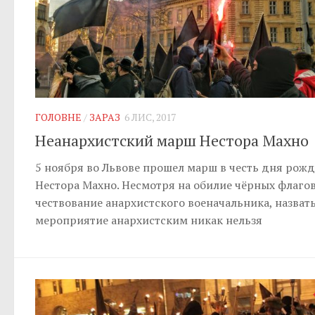
ГОЛОВНЕ
/
ЗАРАЗ
6 ЛИС, 2017
Неанархистский марш Нестора Махно
5 ноября во Львове прошел марш в честь дня рож
Нестора Махно. Несмотря на обилие чёрных флагов
чествование анархистского военачальника, назват
мероприятие анархистским никак нельзя