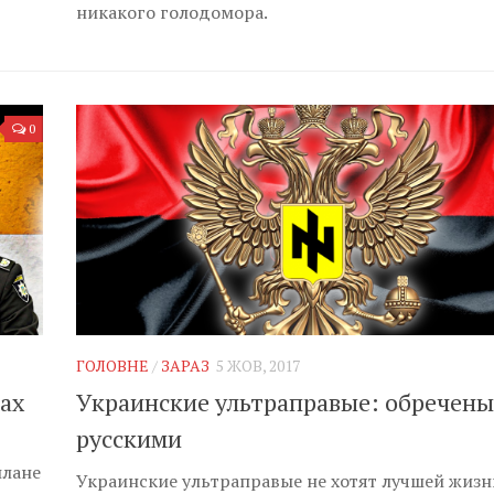
никакого голодомора.
0
ГОЛОВНЕ
/
ЗАРАЗ
5 ЖОВ, 2017
ах
Украинские ультраправые: обречены
русскими
плане
Украинские ультраправые не хотят лучшей жизн