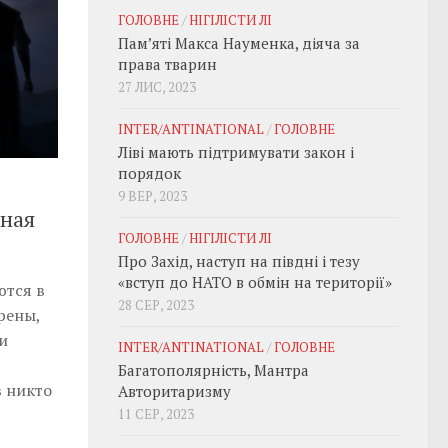
ГОЛОВНЕ
/
НІГІЛІСТИ ЛІ
Пам’яті Макса Науменка, діяча за
права тварин
27 ЛИС, 2023
INTER/ANTINATIONAL
/
ГОЛОВНЕ
Ліві мають підтримувати закон і
порядок
9 ВЕР, 2023
сная
ГОЛОВНЕ
/
НІГІЛІСТИ ЛІ
Про Захід, наступ на півдні і тезу
«вступ до НАТО в обмін на території»
ются в
28 СЕР, 2023
рены,
и
INTER/ANTINATIONAL
/
ГОЛОВНЕ
Багатополярність, Мантра
в никто
Авторитаризму
11 СЕР, 2023