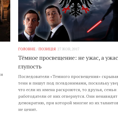
ГОЛОВНЕ
/
ПОЗИЦІЯ
27 ЖОВ, 2017
Тёмное просвещение: не ужас, а ужа
глупость
 и
Последователи «Темного просвещения» скрыва
тени и пишут под псевдонимами, поскольку уве
что если их имена раскроются, то друзья, семьи 
работодатели от них отвернутся. Они ненавидят
демократию, при которой многие из их таланто
не ценит.