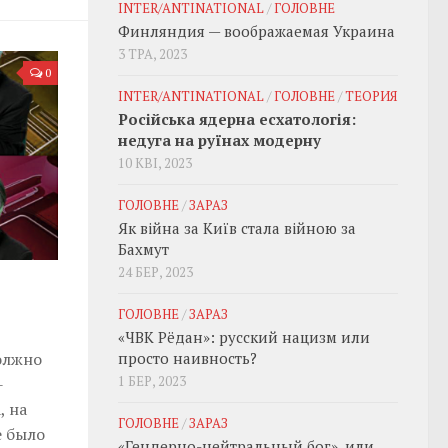
INTER/ANTINATIONAL
/
ГОЛОВНЕ
Финляндия — воображаемая Украина
3 ТРА, 2023
0
INTER/ANTINATIONAL
/
ГОЛОВНЕ
/
ТЕОРИЯ
Російська ядерна есхатологія:
недуга на руїнах модерну
10 КВІ, 2023
ГОЛОВНЕ
/
ЗАРАЗ
Як війна за Київ стала війною за
Бахмут
24 БЕР, 2023
ГОЛОВНЕ
/
ЗАРАЗ
«ЧВК Рёдан»: русский нацизм или
просто наивность?
олжно
1 БЕР, 2023
-
, на
ГОЛОВНЕ
/
ЗАРАЗ
е было
«Гендерно-нейтральный бог», или