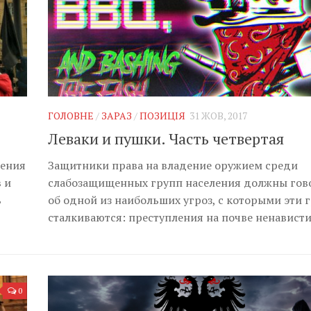
ГОЛОВНЕ
/
ЗАРАЗ
/
ПОЗИЦІЯ
31 ЖОВ, 2017
Леваки и пушки. Часть четвертая
дения
Защитники права на владение оружием среди
 и
слабозащищенных групп населения должны гов
ь
об одной из наибольших угроз, с которыми эти 
сталкиваются: преступления на почве ненависти
0