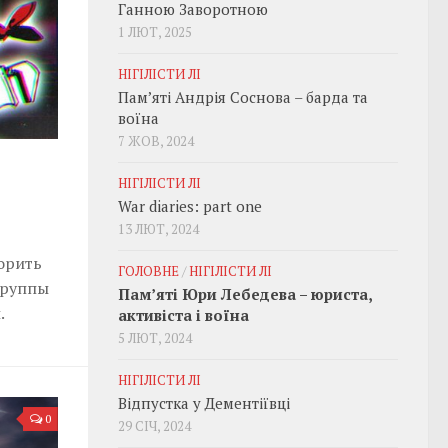
Ганною Заворотною
1 ЛЮТ, 2025
НІГІЛІСТИ ЛІ
Пам’яті Андрія Соснова – барда та
воїна
7 ЖОВ, 2024
НІГІЛІСТИ ЛІ
War diaries: part one
13 ЛЮТ, 2024
орить
ГОЛОВНЕ
/
НІГІЛІСТИ ЛІ
группы
Пам’яті Юри Лебедева – юриста,
.
активіста і воїна
5 ЛЮТ, 2024
НІГІЛІСТИ ЛІ
Відпустка у Дементіївці
0
29 СІЧ, 2024