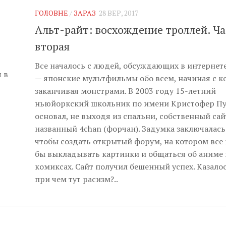
ГОЛОВНЕ
/
ЗАРАЗ
28 ВЕР, 2017
Альт-райт: восхождение троллей. Ча
вторая
Все началось с людей, обсуждающих в интернет
 в
— японские мультфильмы обо всем, начиная с ко
заканчивая монстрами. В 2003 году 15-летний
ньюйоркский школьник по имени Кристофер П
основал, не выходя из спальни, собственный сай
названный 4chan (форчан). Задумка заключалась 
чтобы создать открытый форум, на котором все
бы выкладывать картинки и общаться об аниме 
комиксах. Сайт получил бешенный успех. Казалос
при чем тут расизм?..