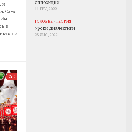
оппозиции
, и
11 ГРУ, 2022
а. Само
. Им
ГОЛОВНЕ
/
ТЕОРИЯ
сь в
Уроки диалектики
икто не
28 ЛИС, 2022
6