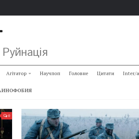
Т
 Руйнація
Агітатор
Научпоп
Головне
Цитати
Inter/
РАИНОФОБИЯ
0