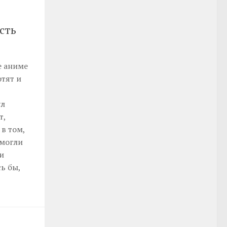
сть
е аниме
тят и
ул
т,
в том,
 могли
и
ь бы,