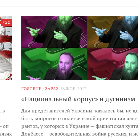
2
ГОЛОВНЕ
/
ЗАРАЗ
18 ЖОВ, 2017
«Национальный корпус» и дугинизм
 в
Для представителей Украины, казалось бы, не д
быть вопросов о политической ориентации альт
— он
райтов, у которых в Украине — фашистская хунта
вязях
Донбассе — освободительная война русских, и н