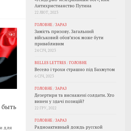
Антихристианство Путина
22 ЛЮТ, 2023
ГОЛОВНЕ
/
ЗАРАЗ
Замість призову. Загальний
2
військовий обовʼязок може бути
привабливим
24 СІЧ, 2023
BELLES LETTRES
/
ГОЛОВНЕ
Весело і трохи страшно під Бахмутом
6 СІЧ, 2023
ГОЛОВНЕ
/
ЗАРАЗ
Дезертири та виснажені солдати. Хто
винен у здачі позицій?
 быть
22 ГРУ, 2022
ГОЛОВНЕ
/
ЗАРАЗ
Радиоактивный дождь русской
и для