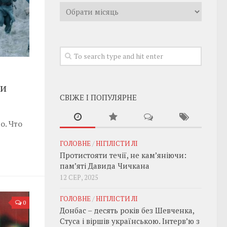
Архивы
 и
СВІЖЕ І ПОПУЛЯРНЕ
о. Что
ГОЛОВНЕ
/
НІГІЛІСТИ ЛІ
Протистояти течії, не кам’яніючи:
пам’яті Давида Чичкана
12 СЕР, 2025
ГОЛОВНЕ
/
НІГІЛІСТИ ЛІ
0
Донбас – десять років без Шевченка,
Стуса і віршів українською. Інтерв’ю з