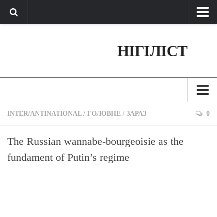
Про нас
НІГІЛІСТ
Обратная связь
Поддержать сайт
Зараз
INTER/ANTINATIONAL
/
ГОЛОВНЕ
/
ЗАРАЗ
0
Минуле
The Russian wannabe-bourgeoisie as the
Позиція
fundament of Putin’s regime
Дії
Belles lettres
Агітатор