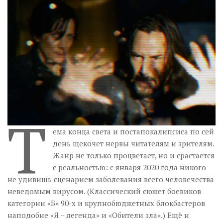
Музика революції
Візуальне
Научпоп
Головне
Цитати
Inter/antinational
Т
ема конца света и постапокалипсиса по сей
день щекочет нервы читателям и зрителям.
Жанр не только процветает, но и срастается
с реальностью: с января 2020 года никого
не удивишь сценарием заболевания всего человечества
неведомым вирусом. (Классический сюжет боевиков
категории «Б» 90-х и крупнобюджетных блокбастеров
наподобие «Я – легенда» и «Обители зла».) Ещё и