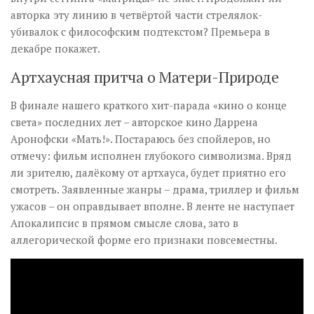
авторка эту линию в четвёртой части стрелялок-
убивалок с философским подтекстом? Премьера в
декабре покажет.
Артхаусная притча о Матери-Природе
В финале нашего краткого хит-парада «кино о конце
света» последних лет – авторcкое кино Даррена
Аронофски «Мать!». Постараюсь без спойлеров, но
отмечу: фильм исполнен глубокого символизма. Вряд
ли зрителю, далёкому от артхауса, будет приятно его
смотреть. Заявленные жанры – драма, триллер и фильм
ужасов – он оправдывает вполне. В ленте не наступает
Апокалипсис в прямом смысле слова, зато в
аллегорической форме его признаки повсеместны.