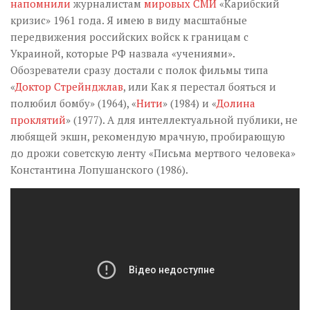
напомнили
журналистам
мировых СМИ
«Карибский
кризис» 1961 года. Я имею в виду масштабные
передвижения российских войск к границам с
Украиной, которые РФ назвала «учениями».
Обозреватели сразу достали с полок фильмы типа
«
Доктор Стрейнджлав
, или Как я перестал бояться и
полюбил бомбу» (1964), «
Нити
» (1984) и «
Долина
проклятий
» (1977). А для интеллектуальной публики, не
любящей экшн, рекомендую мрачную, пробирающую
до дрожи советскую ленту «Письма мертвого человека»
Константина Лопушанского (1986).