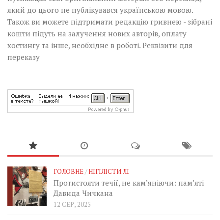
який до цього не публікувався українською мовою.
Також ви можете підтримати редакцію гривнею - зібрані
кошти підуть на залучення нових авторів, оплату
хостингу та інше, необхідне в роботі.
Реквізити для
переказу
ГОЛОВНЕ
/
НІГІЛІСТИ ЛІ
Протистояти течії, не кам’яніючи: пам’яті
Давида Чичкана
12 СЕР, 2025