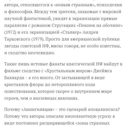
автора, относящегося к «новым странным», психоделия
и философия. Между тем зрители, знакомые с мировой
научной фантастикой, увидят в экранизации прямые
параллели с романом Стругацких «Пикник на обочине»
(1972) и его экранизацией «Сталкер» Андрея
Тарковского (1979). Просто для американской публики
звезды советской НФ, мягко говоря, не особо известны,
и сходство неочевидно.
Также лишь истовые фанаты классической НФ найдут в
фильме сходство с «Хрустальным миром» Джеймса
Балларда – а его много. От застывающей в виде
кристаллов флоры до неторопливого хода
повествования, которое скорее о внутреннем мире
героев, чем о внеземных явлениях.
Почему «Аннигиляция» – это сценарий апокалипсиса?
Потому что авторы описали инопланетную угрозу в
виде постоянно расширяющейся «зоны странных