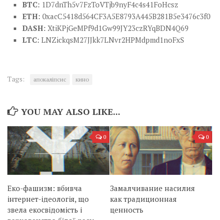
BTC
: 1D7dnTh5v7FzToVTjb9nyF4c4s41FoHcsz
ETH
: 0xacC5418d564CF3A5E8793A445B281B5e3476c3f0
DASH
: XtiKPjGeMPf9d1Gw99JY23czRYqBDN4Q69
LTC
: LNZickqsM27JJkk7LNvr2HPMdpmd1noFxS
Tags:
апокаліпсис
кино
YOU MAY ALSO LIKE...
0
0
Еко-фашизм: вбивча
Замалчивание насилия
інтернет-ідеологія, що
как традиционная
звела екосвідомість і
ценность