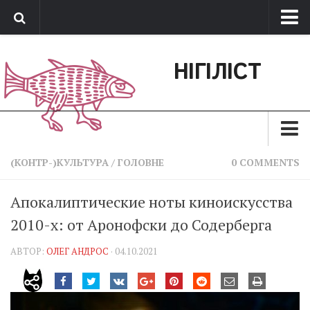
Про нас
НІГІЛІСТ
Обратная связь
Поддержать сайт
Зараз
(КОНТР-)КУЛЬТУРА
/
ГОЛОВНЕ
0 COMMENTS
Минуле
Апокалиптические ноты киноискусства
Позиція
2010-х: от Аронофски до Содерберга
Дії
АВТОР:
ОЛЕГ АНДРОС
· 04.10.2021
Belles lettres
Агітатор