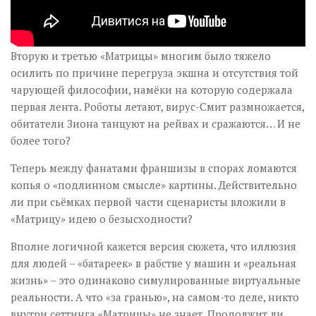
Вторую и третью «Матрицы» многим было тяжело
осилить по причине перегруза экшна и отсутствия той
чарующей философии, намёки на которую содержала
первая лента. Роботы летают, вирус-Смит размножается,
обитатели Зиона танцуют на рейвах и сражаются… И не
более того?
Теперь между фанатами франшизы в спорах ломаются
копья о «подлинном смысле» картины. Действительно
ли при сьёмках первой части сценаристы вложили в
«Матрицу» идею о безысходности?
Вполне логичной кажется версия сюжета, что иллюзия
для людей – «батареек» в рабстве у машин и «реальная
жизнь» – это одинаково симулированные виртуальные
реальности. А что «за гранью», на самом-то деле, никто
внутри сеттинга «Матрицы» не знает. Продолжит ли