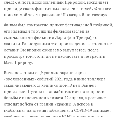
след!». А поэт, вдохновлённый Природой, восклицает
при виде своих фанатичных последователей: «Они все
поняли мой текст правильно! Но каждый по-своему».
Фильм был контрастно принят фестивальной публикой,
его называли то худшим фильмом (вслед за
скандальными фильмами Ларса фон Триера), то
хвалили. Равнодушным это произведение вас точно не
оставит. Вы вполне ожидаемо задумаетесь после
просмотра том, стоит ли не насиловать и не грабить
Мать-Природу.
Быть может, мы ещё увидим экранизацию
«околовоенных» событий 2021 года в виде триллера,
заканчивающегося хэппи-эндом. В нем Байден
приглашает Путина на онлайн-саммит по вопросам
борьбы с изменением климата 22 апреля, а россияне
отводят войска от границ Украины. А вскоре и
глобальная пандемия побеждена, и COVID-19 занимает
своё место в истории рядом с H1N1 и прочими, ранее