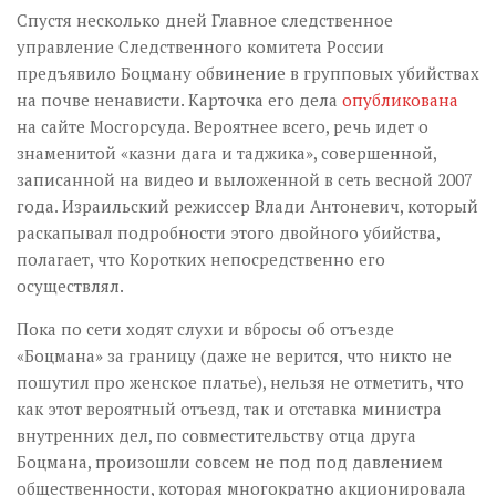
Спустя несколько дней Главное следственное
управление Следственного комитета России
предъявило Боцману обвинение в групповых убийствах
на почве ненависти. Карточка его дела
опубликована
на сайте Мосгорсуда. Вероятнее всего, речь идет о
знаменитой «казни дага и таджика», совершенной,
записанной на видео и выложенной в сеть весной 2007
года. Израильский режиссер Влади Антоневич, который
раскапывал подробности этого двойного убийства,
полагает, что Коротких непосредственно его
осуществлял.
Пока по сети ходят слухи и вбросы об отъезде
«Боцмана» за границу (даже не верится, что никто не
пошутил про женское платье), нельзя не отметить, что
как этот вероятный отъезд, так и отставка министра
внутренних дел, по совместительству отца друга
Боцмана, произошли совсем не под под давлением
общественности, которая многократно акционировала