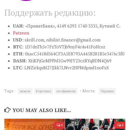
Поддержать редакцию:
UAH:
«ПриватБанк», 4149 6293 1740 3335, Кутний С.
Patreon
USD:
skrill.com,
nihilist.finance@gmail.com
BTC
: 1D7dnTh5v7FzToVTjb9nyF4c4s41FoHcsz
ETH
: 0xacC5418d564CF3A5E8793A445B281B5e3476c3f0
DASH
: XtiKPjGeMPf9d1Gw99JY23czRYqBDN4Q69
LTC
: LNZickqsM27JJkk7LNvr2HPMdpmd1noFxS
·
Tags:
Места:
аваков
Коротких
неофашизм
Украина
YOU MAY ALSO LIKE...
0
0