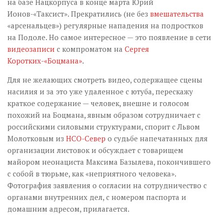
на базе Нацкорпуса в конце марта Юрий
Ионов-«Таксист». Прекратились (не без
вмешательства
«арсенальцев») регулярные нападения на подростков
на Подоле. Но самое интересное — это появление в сети
видеозаписи
с компроматом на
Сергея
Коротких-«Боцмана»
.
Для не желающих смотреть видео, содержащее сцены
насилия и за это уже удаленное с ютуба, перескажу
краткое содержание — человек, внешне и голосом
похожий на Боцмана, явным образом сотрудничает с
российскими силовыми структурами, спорит с Львом
Молотковым из
НСО-Север
о судьбе напечатанных для
организации листовок и обсуждает с товарищем
майором неонациста Максима Базылева, покончившего
с собой в тюрьме, как «неприятного человека».
Фотография заявления о согласии на сотрудничество с
органами внутренних дел, с номером паспорта и
домашним адресом, прилагается.