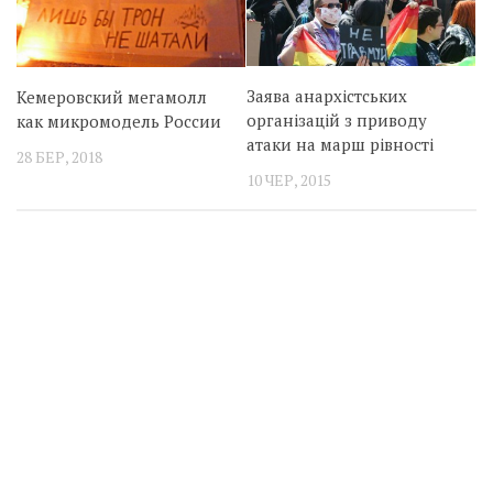
Заява анархістських
Кемеровский мегамолл
організацій з приводу
как микромодель России
атаки на марш рівності
28 БЕР, 2018
10 ЧЕР, 2015