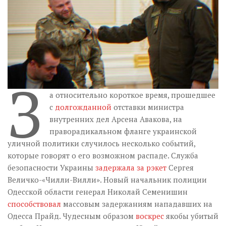
Музика революції
Візуальне
Научпоп
Головне
Цитати
З
Inter/antinational
а относительно короткое время, прошедшее
с
долгожданной
отставки министра
внутренних дел Арсена Авакова, на
праворадикальном фланге украинской
уличной политики случилось несколько событий,
которые говорят о его возможном распаде. Служба
безопасности Украины
задержала за рэкет
Сергея
Величко-«Чилли-Вилли». Новый начальник полиции
Одесской области генерал Николай Семенишин
способствовал
массовым задержаниям нападавших на
Одесса Прайд. Чудесным образом
воскрес
якобы убитый