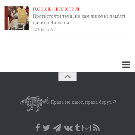
ГОЛОВНЕ
/
НІГІЛІСТИ ЛІ
Протистояти течії, не кам’яніючи: пам’яті
Давида Чичкана
12 СЕР, 2025
Зараз
Минуле
Позиція
Права не дают, права берут.
©
Дії
Belles lettres
Агітатор