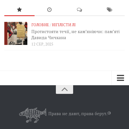
ГОЛОВНЕ
/
НІГІЛІСТИ ЛІ
Протистояти течії, не кам’яніючи: пам’яті
Давида Чичкана
12 СЕР, 2025
Зараз
Минуле
Позиція
Права не дают, права берут.
©
Дії