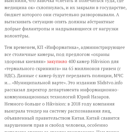
выяснили, что лавочка «слетать и полечиться туда, где
медицина ок» схлопнулась, и их закрыли в государстве,
бюджет которого они старательно разворовывали. А
вытаскивать ситуацию опять должны абстрактные
добрые филантропы и надрывающиеся от нагрузки
волонтёры.
Тем временем, КП «Информатика», администрирующее
все столичные камеры, под предлогом «охраны
здоровья киевлян»
закупило
400 камер Hikvision для
«термального скрининга» на 65 миллионов гривен (с
НДС). Данные с камер будут передавать полиции, МЧС
и… «Муниципальной варте». Это изданию Slidstvo.info
рассказал директор департамента информационно-
коммуникационных технологий Юрий Назаров.
Немного больше о Hikvision: в 2018 году компания
выиграла тендер на систему распознавания лиц,
объявленный правительством Китая. Китай славится
нарушением прав и свобод человека, особенно