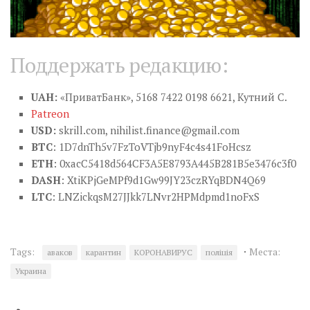
Поддержать редакцию:
UAH:
«ПриватБанк», 5168 7422 0198 6621, Кутний С.
Patreon
USD:
skrill.com,
nihilist.finance@gmail.com
BTC
: 1D7dnTh5v7FzToVTjb9nyF4c4s41FoHcsz
ETH
: 0xacC5418d564CF3A5E8793A445B281B5e3476c3f0
DASH
: XtiKPjGeMPf9d1Gw99JY23czRYqBDN4Q69
LTC
: LNZickqsM27JJkk7LNvr2HPMdpmd1noFxS
·
Tags:
Места:
аваков
карантин
КОРОНАВИРУС
поліція
Украина