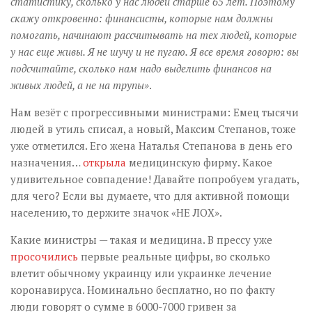
статистику, сколько у нас людей старше 65 лет. Поэтому
скажу откровенно: финансисты, которые нам должны
помогать, начинают рассчитывать на тех людей, которые
у нас еще живы. Я не шучу и не пугаю. Я все время говорю: вы
подсчитайте, сколько нам надо выделить финансов на
живых людей, а не на трупы»
.
Нам везёт с прогрессивными министрами: Емец тысячи
людей в утиль списал, а новый, Максим Степанов, тоже
уже отметился. Его жена Наталья Степанова в день его
назначения…
открыла
медицинскую фирму. Какое
удивительное совпадение! Давайте попробуем угадать,
для чего? Если вы думаете, что для активной помощи
населению, то держите значок «НЕ ЛОХ».
Какие министры — такая и медицина. В прессу уже
просочились
первые реальные цифры, во сколько
влетит обычному украинцу или украинке лечение
коронавируса. Номинально бесплатно, но по факту
люди говорят о сумме в 6000-7000 гривен за