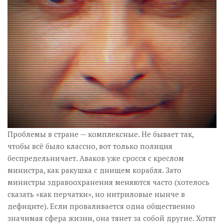
Музика революції
Візуальне
Научпоп
Головне
Цитати
Inter/antinational
Проблемы в стране — комплексные. Не бывает так,
чтобы всё было классно, вот только полиция
беспредельничает. Аваков уже сросся с креслом
министра, как ракушка с днищем корабля. Зато
министры здравоохранения меняются часто (хотелось
сказать «как перчатки», но нитриловые нынче в
дефиците). Если проваливается одна общественно
значимая сфера жизни, она тянет за собой другие. Хотят