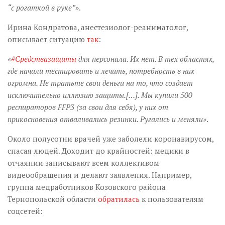
“с рогаткой в руке”»
.
Ирина Кондратова, анестезиолог-реаниматолог,
описывает ситуацию
так
:
«
#Средствазащиты
для персонала. Их нет. В тех областях,
где начали тестировать и лечить, потребность в них
огромна. Не тратьте свои деньги на то, что создает
исключительно иллюзию защиты.[…]. Мы купили 500
респираторов FFP3 (за свои для себя), у них от
прикосновения отваливались резинки. Ругались и меняли»
.
Около полусотни врачей уже заболели коронавирусом,
спасая людей. Доходит до крайностей: медики в
отчаянии записывают всем коллективом
видеообращения и делают заявления. Например,
группа медработников Козовского района
Тернопольской области
обратилась
к пользователям
соцсетей: