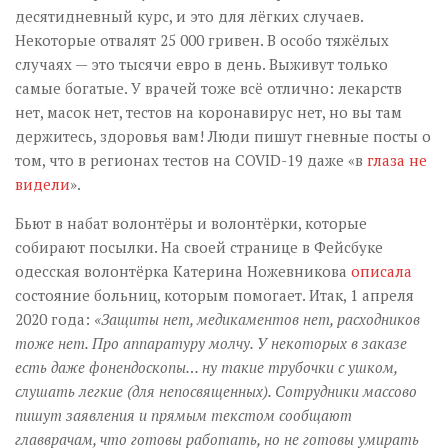
десятидневный курс, и это для лёгких случаев.
Некоторые отвалят 25 000 гривен. В особо тяжёлых
случаях — это тысячи евро в день. Выживут только
самые богатые. У врачей тоже всё отлично: лекарств
нет, масок нет, тестов на коронавирус нет, но вы там
держитесь, здоровья вам! Люди пишут гневные посты о
том, что в регионах тестов на COVID-19 даже «в
глаза не
видели
».
Бьют в набат волонтёры и волонтёрки, которые
собирают посылки. На своей странице в Фейсбуке
одесская волонтёрка Катерина Ножевникова
описала
состояние больниц, которым помогает. Итак, 1 апреля
2020 года:
«Защиты нет, медикаментов нет, расходников
тоже нет. Про аппаратуру молчу. У некоторых в заказе
есть даже фонендоскопы… ну такие трубочки с ушком,
слушать легкие (для непосвященных). Сотрудники массово
пишут заявления и прямым текстом сообщают
главврачам, что готовы работать, но не готовы умирать