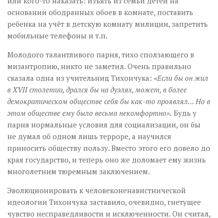
или кого-то наказать: изъять из семьи детей на
основании ободранных обоев в комнате, поставить
ребенка на учёт в детскую комнату милиции, запретить
мобильные телефоны и т.п.
Молодого талантливого парня, тихо сползающего в
мизантропию, никто не заметил. Очень правильно
сказала одна из учительниц Тихончука:
«Если бы он жил
в XVII столетии, дрался бы на дуэлях, может, в более
демократическом обществе себя бы как-то проявлял… Но в
этом обществе ему было весьма некомфортно».
Будь у
парня нормальные условия для социализации, он бы
не думал об одном лишь терроре, а научился
приносить обществу пользу. Вместо этого его довело до
края государство, и теперь оно же доломает ему жизнь
многолетним тюремным заключением.
Эволюционировать к человеконенавистнической
идеологии Тихончука заставило, очевидно, гнетущее
чувство несправедливости и исключенности. Он считал,