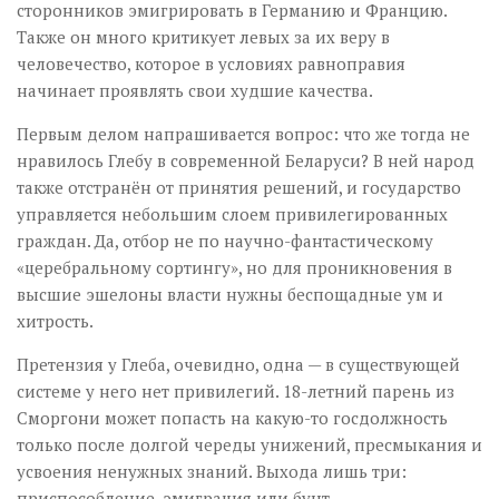
сторонников эмигрировать в Германию и Францию.
Также он много критикует левых за их веру в
человечество, которое в условиях равноправия
начинает проявлять свои худшие качества.
Первым делом напрашивается вопрос: что же тогда не
нравилось Глебу в современной Беларуси? В ней народ
также отстранён от принятия решений, и государство
управляется небольшим слоем привилегированных
граждан. Да, отбор не по научно-фантастическому
«церебральному сортингу», но для проникновения в
высшие эшелоны власти нужны беспощадные ум и
хитрость.
Претензия у Глеба, очевидно, одна — в существующей
системе у него нет привилегий. 18-летний парень из
Сморгони может попасть на какую-то госдолжность
только после долгой череды унижений, пресмыкания и
усвоения ненужных знаний. Выхода лишь три:
приспособление, эмиграция или бунт.