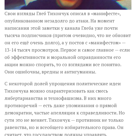
Свои взгляды Глеб Тихончук описал в «манифесте»,
опубликованном незадолго до атаки. На момент
написания этой заметки у канала Глеба уже почти
тысяча подписчиков (притом очевидно, что не обновит
он его ещё очень долго), а у постов с «манифестом» —
13-14 тысяч просмотров. Первое и самое главное — если
об эффективности и моральной оправданности его
акции можно спорить, то со взглядами все понятно.
Они ошибочны, вредны и антигуманны.
С некоторой долей упрощения политические идеи
Тихончука можно охарактеризовать как смесь
либертарианства и технофашизма. В них много
противоречий — есть даже упоминания о прямой
демократии, частые апелляции к справедливости. Но
сути это не меняет. Тихончук — противник не только
равенства, но и всеобщего избирательного права. Он
считает, что государством должны управлять