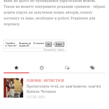
який до цього не публікувався українською мовою.
Також ви можете підтримати редакцію гривнею - зібрані
кошти підуть на залучення нових авторів, оплату
хостингу та інше, необхідне в роботі.
Реквізити для
переказу
ГОЛОВНЕ
/
НІГІЛІСТИ ЛІ
Протистояти течії, не кам’яніючи: пам’яті
Давида Чичкана
12 СЕР, 2025