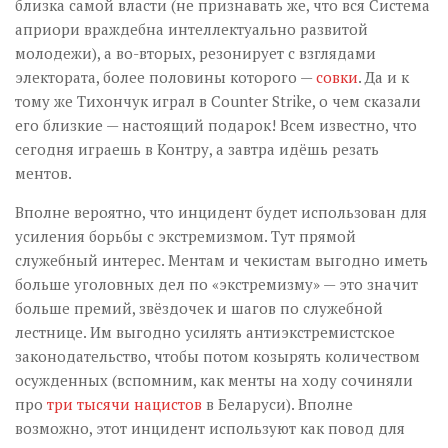
близка самой власти (не признавать же, что вся Система
априори враждебна интеллектуально развитой
молодежи), а во-вторых, резонирует с взглядами
электората, более половины которого —
совки
. Да и к
тому же Тихончук играл в Counter Strike, о чем сказали
его близкие — настоящий подарок! Всем известно, что
сегодня играешь в Контру, а завтра идёшь резать
ментов.
Вполне вероятно, что инцидент будет использован для
усиления борьбы с экстремизмом. Тут прямой
служебный интерес. Ментам и чекистам выгодно иметь
больше уголовных дел по «экстремизму» — это значит
больше премий, звёздочек и шагов по служебной
лестнице. Им выгодно усилять антиэкстремистское
законодательство, чтобы потом козырять количеством
осужденных (вспомним, как менты на ходу сочиняли
про
три тысячи нацистов
в Беларуси). Вполне
возможно, этот инцидент используют как повод для