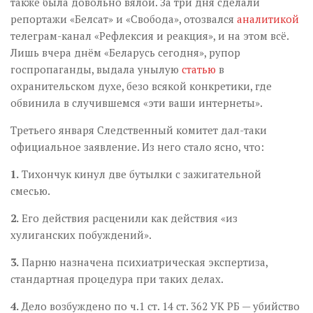
также была довольно вялой. За три дня сделали
репортажи «Белсат» и «Свобода», отозвался
аналитикой
телеграм-канал «Рефлексия и реакция», и на этом всё.
Лишь вчера днём «Беларусь сегодня», рупор
госпропаганды, выдала унылую
статью
в
охранительском духе, безо всякой конкретики, где
обвинила в случившемся «эти ваши интернеты».
Третьего января Следственный комитет дал-таки
официальное заявление. Из него стало ясно, что:
1.
Тихончук кинул две бутылки с зажигательной
смесью.
2.
Его действия расценили как действия «из
хулиганских побуждений».
3.
Парню назначена психиатрическая экспертиза,
стандартная процедура при таких делах.
4.
Дело возбуждено по ч.1 ст. 14 ст. 362 УК РБ — убийство