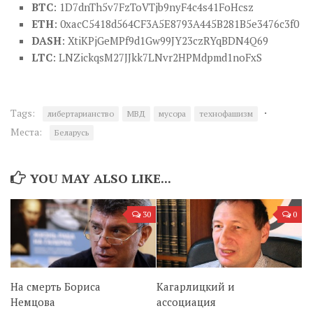
BTC
: 1D7dnTh5v7FzToVTjb9nyF4c4s41FoHcsz
ETH
: 0xacC5418d564CF3A5E8793A445B281B5e3476c3f0
DASH
: XtiKPjGeMPf9d1Gw99JY23czRYqBDN4Q69
LTC
: LNZickqsM27JJkk7LNvr2HPMdpmd1noFxS
·
Tags:
либертарианство
МВД
мусора
технофашизм
Места:
Беларусь
YOU MAY ALSO LIKE...
30
0
На смерть Бориса
Кагарлицкий и
Немцова
ассоциация