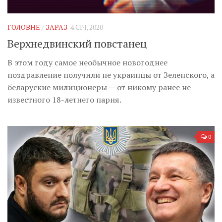
Музика революції
Візуальне
ГОЛОВНЕ
/
ЗАРАЗ
4 СІЧ, 2020
Научпоп
Верхнедвинский повстанец
Головне
В этом году самое необычное новогоднее
Цитати
поздравление получили не украинцы от Зеленского, а
беларуские милиционеры — от никому ранее не
Inter/antinational
известного 18-летнего парня.
0