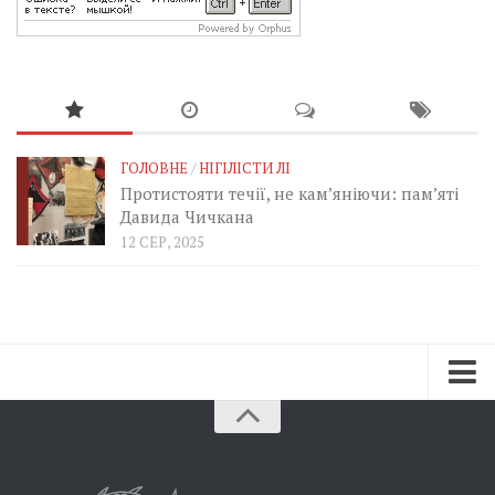
ГОЛОВНЕ
/
НІГІЛІСТИ ЛІ
Протистояти течії, не кам’яніючи: пам’яті
Давида Чичкана
12 СЕР, 2025
Зараз
Минуле