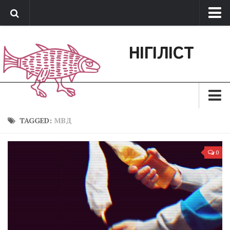
Про нас
НІГІЛІСТ
Обратная связь
Поддержать сайт
Зараз
TAGGED:
МВД
Минуле
0
Позиція
Дії
Belles lettres
Агітатор