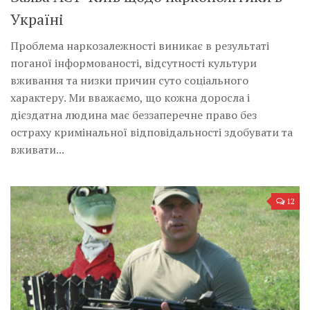
Україні
Проблема наркозалежності виникає в результаті
поганої інформованості, відсутності культури
вживання та низки причин суто соціального
характеру. Ми вважаємо, що кожна доросла і
дієздатна людина має беззаперечне право без
остраху кримінальної відповідальності здобувати та
вживати...
12