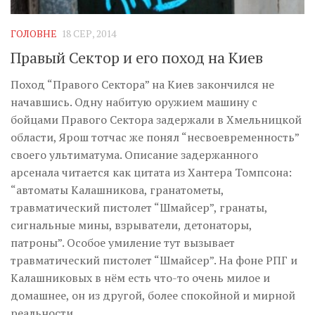
ГОЛОВНЕ
18 СЕР, 2014
Правый Сектор и его поход на Киев
Поход “Правого Сектора” на Киев закончился не
начавшись. Одну набитую оружием машину с
бойцами Правого Сектора задержали в Хмельницкой
области, Ярош тотчас же понял “несвоевременность”
своего ультиматума. Описание задержанного
арсенала читается как цитата из Хантера Томпсона:
“автоматы Калашникова, гранатометы,
травматический пистолет “Шмайсер”, гранаты,
сигнальные мины, взрыватели, детонаторы,
патроны”. Особое умиление тут вызывает
травматический пистолет “Шмайсер”. На фоне РПГ и
Калашниковых в нём есть что-то очень милое и
домашнее, он из другой, более спокойной и мирной
реальности.