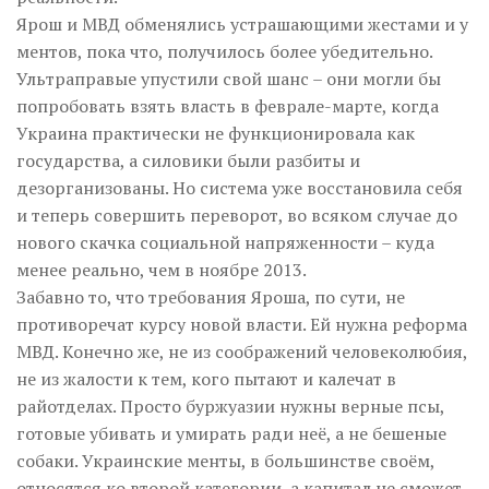
Ярош и МВД обменялись устрашающими жестами и у
ментов, пока что, получилось более убедительно.
Ультраправые упустили свой шанс – они могли бы
попробовать взять власть в феврале-марте, когда
Украина практически не функционировала как
государства, а силовики были разбиты и
дезорганизованы. Но система уже восстановила себя
и теперь совершить переворот, во всяком случае до
нового скачка социальной напряженности – куда
менее реально, чем в ноябре 2013.
Забавно то, что требования Яроша, по сути, не
противоречат курсу новой власти. Ей нужна реформа
МВД. Конечно же, не из соображений человеколюбия,
не из жалости к тем, кого пытают и калечат в
райотделах. Просто буржуазии нужны верные псы,
готовые убивать и умирать ради неё, а не бешеные
собаки. Украинские менты, в большинстве своём,
относятся ко второй категории, а капитал не сможет