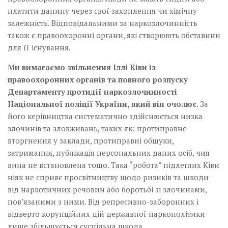
платити данину через свої захоплення чи хімічну
залежність. Відповідальними за наркозлочинність
також є правоохоронні органи, які створюють обставини
для її існування.
Ми вимагаємо звільнення Іллі Ківи із
правоохоронних органів та повного розпуску
Департаменту протидії наркозлочинності
Національної поліції України, який він очолює
. За
його керівництва систематично здійснюється низка
злочинів та зловживань, таких як: протиправне
вторгнення у заклади, протиправні обшуки,
затримання, публікація персональних даних осіб, чия
вина не встановлена тощо. Така “робота” підлеглих Ківи
ніяк не сприяє просвітництву щодо ризиків та шкоди
від наркотичних речовин або боротьбі зі злочинами,
пов’язаними з ними. Від репресивно-заборонних і
відверто корупційних дій державної наркополітики
лише збільшується суспільна шкода.