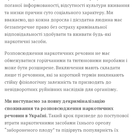
поганої інформованості, відсутності культури вживання
та низки причин суто соціального характеру. Ми
вважаємо, що кожна доросла і дієздатна людина має
беззаперечне право без остраху кримінальної
відповідальності здобувати та вживати будь-які
наркотичні засоби.
Розповсюдження наркотичних речовин не має
обмежуватися горілчаними та тютюновими виробами і
може бути розширене. Виключення мають складати
лише ті речовини, які за короткий термін викликають
стійку фізіологічну залежність та призводять до
невідворотних руйнівних наслідків для організму.
Ми виступаємо за повну декриміналізацію
споживання та розповсюдження наркотичних
речовин в Україні
. Такий крок призведе до поступової
втрати наркотичними засобами їхнього ореолу
“забороненого плоду” та підірвуть популярність їх