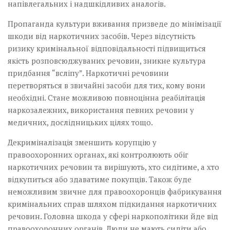
напівлегальних і надшкідливих аналогів.
Пропаганда культури вживання призведе до мінімізації
шкоди від наркотичних засобів. Через відсутність
ризику кримінальної відповідальності підвищиться
якість розповсюджуваних речовин, зникне культура
придбання “всліпу”. Наркотичні речовини
перетворяться в звичайні засоби для тих, кому вони
необхідні. Стане можливою повноцінна реабілітація
наркозалежних, використання певних речовин у
медичних, дослідницьких цілях тощо.
Декриміналізація зменшить корупцію у
правоохоронних органах, які контролюють обіг
наркотичних речовин та вирішують, хто сидітиме, а хто
відкупиться або здаватиме покупців. Також буде
неможливим звичне для правоохоронців фабрикування
кримінальних справ шляхом підкидання наркотичних
речовин. Головна шкода у сфері наркополітики йде від
правоохоронних органів. Люди не мають сидіти або