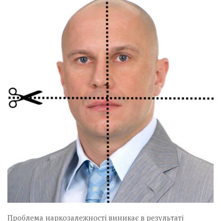
Музика революції
Візуальне
Научпоп
Головне
Цитати
Inter/antinational
Проблема наркозалежності виникає в результаті