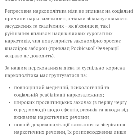
Репресивна наркополітика ніяк не впливає на соціальні
причини наркозалежності, а тільки збільшує кількість
засуджених та скалічених – як в’язницею, так і
руйнівним впливом надшкідливих сурогатних
наркотиків, чия популярність закономірно зростає
внаслідок заборон (приклад Російської Федерації
яскраво це доводить).
За нашим переконанням дієва та суспільно-корисна
наркополітика має ґрунтуватися на:
повноцінний медичній, психологічній та
соціальній реабілітації наркозалежних;
широких просвітницьких заходах (в першу чергу
серед молоді) щодо ефектів, ризиків та шкоди від
вживання наркотичних речовин;
повній декриміналізації вживання та зберігання
наркотичних речовин, їх розповсюдження лише