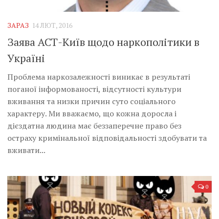
Музика революції
Візуальне
ЗАРАЗ
14 ЛЮТ, 2016
Научпоп
Заява АСТ-Київ щодо наркополітики в
Головне
Україні
Цитати
Проблема наркозалежності виникає в результаті
поганої інформованості, відсутності культури
Inter/antinational
вживання та низки причин суто соціального
характеру. Ми вважаємо, що кожна доросла і
дієздатна людина має беззаперечне право без
остраху кримінальної відповідальності здобувати та
вживати...
0