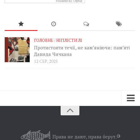
ГОЛОВНЕ
/
НІГІЛІСТИ ЛІ
Протистояти течії, не кам’яніючи: пам’яті
Давида Чичкана
12 СЕР, 2025
Зараз
Минуле
Позиція
Права не дают, права берут.
©