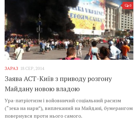
0
ЗАРАЗ
18 СЕР, 2014
Заява АСТ-Київ з приводу розгону
Майдану новою владою
Ура-патріотизм і войовничий соціальний расизм
(“зека на нари”), виплеканий на Майдані, бумерангом
повернувся проти нього самого.