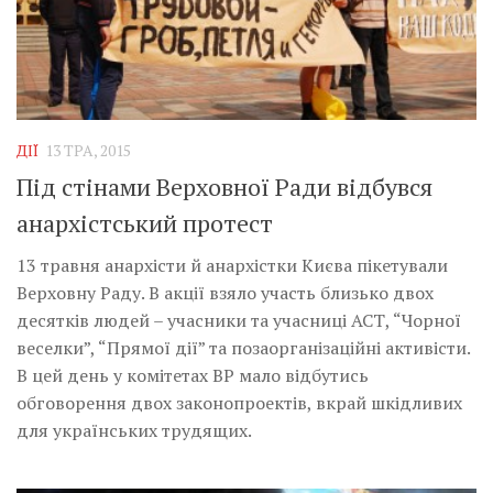
ДІЇ
13 ТРА, 2015
Під стінами Верховної Ради відбувся
анархістський протест
13 травня анархісти й анархістки Києва пікетували
Верховну Раду. В акції взяло участь близько двох
десятків людей – учасники та учасниці АСТ, “Чорної
веселки”, “Прямої дії” та позаорганізаційні активісти.
В цей день у комітетах ВР мало відбутись
обговорення двох законопроектів, вкрай шкідливих
для українських трудящих.