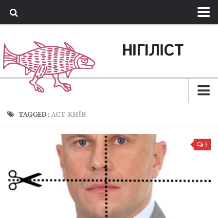
Про нас
НІГІЛІСТ
Обратная связь
Поддержать сайт
Зараз
TAGGED:
АСТ-КИЇВ
Минуле
3
Позиція
Дії
Belles lettres
Агітатор