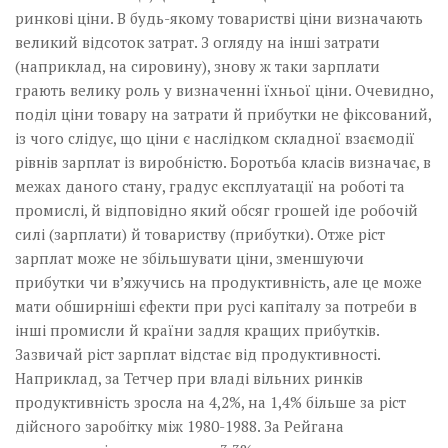
ринкові ціни. В будь-якому товаристві ціни визначають
великий відсоток затрат. З огляду на інші затрати
(наприклад, на сировину), знову ж таки зарплати
грають велику роль у визначенні їхньої ціни. Очевидно,
поділ ціни товару на затрати й прибутки не фіксований,
із чого слідує, що ціни є наслідком складної взаємодії
рівнів зарплат із виробністю. Боротьба класів визначає, в
межах даного стану, градус експлуатації на роботі та
промислі, й відповідно який обсяг грошей іде робочій
силі (зарплати) й товариству (прибутки). Отже ріст
зарплат може не збільшувати ціни, зменшуючи
прибутки чи в’яжучись на продуктивність, але це може
мати обширніші єфекти при русі капіталу за потреби в
інші промисли й країни задля кращих прибутків.
Зазвичай ріст зарплат відстає від продуктивності.
Наприклад, за Тетчер при владі вільних ринків
продуктивність зросла на 4,2%, на 1,4% більше за ріст
дійсного заробітку між 1980-1988. За Рейгана