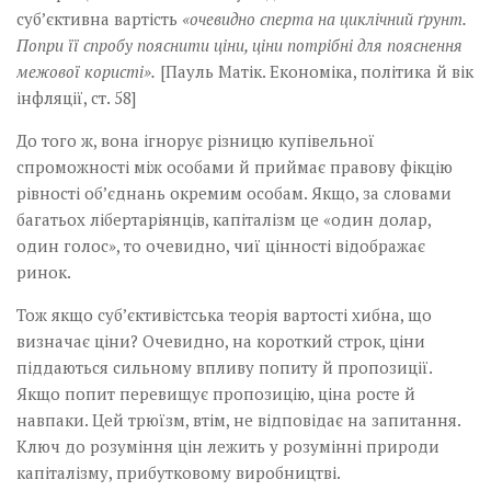
суб’єктивна вартість
«очевидно сперта на циклічний ґрунт.
Попри її спробу пояснити ціни, ціни потрібні для пояснення
межової користі».
[Пауль Матік. Економіка, політика й вік
інфляції, ст. 58]
До того ж, вона ігнорує різницю купівельної
спроможності між особами й приймає правову фікцію
рівності об’єднань окремим особам. Якщо, за словами
багатьох лібертаріянців, капіталізм це «один долар,
один голос», то очевидно, чиї цінності відображає
ринок.
Тож якщо суб’єктивістська теорія вартості хибна, що
визначає ціни? Очевидно, на короткий строк, ціни
піддаються сильному впливу попиту й пропозиції.
Якщо попит перевищує пропозицію, ціна росте й
навпаки. Цей трюїзм, втім, не відповідає на запитання.
Ключ до розуміння цін лежить у розумінні природи
капіталізму, прибутковому виробництві.