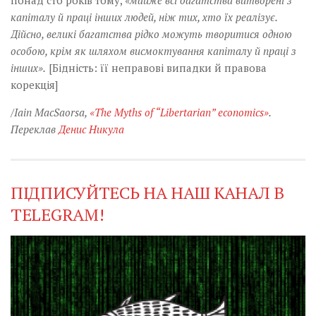
понад сто років тому,
«майже всі багатства витворені з
капіталу й праці інших людей, ніж тих, хто їх реалізує.
Дійсно, великі багатства рідко можуть творитися одною
особою, крім як шляхом висмоктування капіталу й праці з
інших».
[Бідність: її неправові випадки й правова
корекція]
/Iain MacSaorsa,
«The Myths of “Libertarian” economics»
.
Переклав
Денис Никула
ПІДПИСУЙТЕСЬ НА НАШ КАНАЛ В
TELEGRAM!