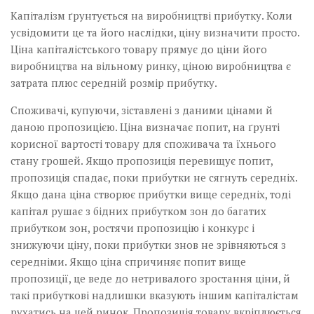
Капіталізм ґрунтується на виробництві прибутку. Коли
усвідомити це та його наслідки, ціну визначити просто.
Ціна капіталістського товару прямує до ціни його
виробництва на вільному ринку, ціною виробництва є
затрата плюс середній розмір прибутку.
Споживачі, купуючи, зіставлені з даними цінами й
даною пропозицією. Ціна визначає попит, на ґрунті
корисної вартості товару для споживача та їхнього
стану грошей. Якщо пропозиція перевищує попит,
пропозиція спадає, поки прибутки не сягнуть середніх.
Якщо дана ціна створює прибутки вище середніх, тоді
капітал рушає з бідних прибутком зон до багатих
прибутком зон, ростячи пропозицію і конкурс і
знижуючи ціну, поки прибутки знов не зрівняються з
середніми. Якщо ціна спричиняє попит вище
пропозиції, це веде до нетривалого зростання ціни, й
такі прибуткові надлишки вказують іншим капіталістам
рухатись на цей ринок. Пропозиція товару вкріплюється