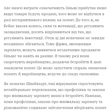
Але нижчі витрати означатимуть більші прибутки лише
якщо товари будуть продані, чого може не відбутися в
разі несприятливого впливу на попит. До того ж, як
Кейнс вказав колись, сили та мотивації, що регулюють
заощадження, досить відрізняються від тих, що
регулюють інвестиції. Отож ці дві величини не завжди
неодмінно збігаються. Тому фірми, зменшивши
зарплати, можуть виявитися нездатними продавати
більше чи навіть як раніше. В такому разі вони
скорочують виробництво, додаючи безробіття й далі
знижуючи попит. Це може запустити спіраль зниження
попиту й виробництва, ведучи до спаду економіки.
Як зазначає Швайкхарт, такі міркування спростовують
неоліберальне переконання, що профспілки та закони
про мінімальну зарплату винні в безробітті. Навпаки,
поки профспілки, закони про мінімальну зарплату та
різноманітне соціяльне забезпечення вберігають попит