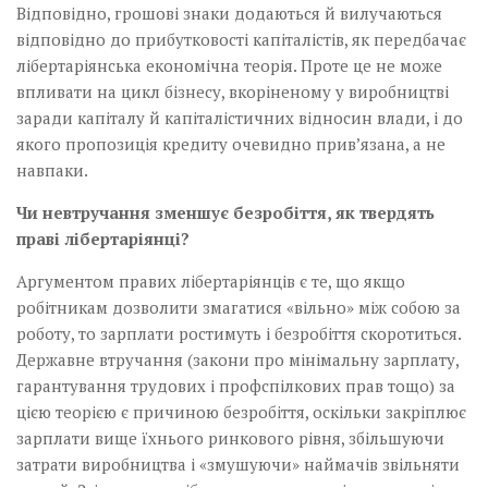
Відповідно, грошові знаки додаються й вилучаються
відповідно до прибутковості капіталістів, як передбачає
лібертаріянська економічна теорія. Проте це не може
впливати на цикл бізнесу, вкоріненому у виробництві
заради капіталу й капіталістичних відносин влади, і до
якого пропозиція кредиту очевидно прив’язана, а не
навпаки.
Чи невтручання зменшує безробіття, як твердять
праві лібертаріянці?
Аргументом правих лібертаріянців є те, що якщо
робітникам дозволити змагатися «вільно» між собою за
роботу, то зарплати ростимуть і безробіття скоротиться.
Державне втручання (закони про мінімальну зарплату,
гарантування трудових і профспілкових прав тощо) за
цією теорією є причиною безробіття, оскільки закріплює
зарплати вище їхнього ринкового рівня, збільшуючи
затрати виробництва і «змушуючи» наймачів звільняти