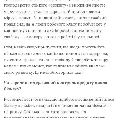
господарство стійкого «розквіту» неможливе просто
через те, що капіталізм керований прибутковими
міркуваннями. За повної зайнятості, капітал слабкий,
праця сильна, а люди робочого класу перебувають у
міцнішому становищі для боротьби за економічну
свободу — самокерування на роботі й у спільноті.
Втім, навіть якщо припустити, що люди можуть бути
цілком щасливими за капіталістичного господарства,
охочими продавати свою свободу й творчість за пару
надлишкових монет, капіталізм має об’єктивні межі
свого розвитку. Ці межі обговоримо далі.
Чи спричиняє державний контроль кредиту цикли
бізнесу?
Ріст виробності означає, що прибуток поширений на все
більшу кількість товарів і тим не менш має задіюватися
на ринку. Оскільки зарплати відстають від