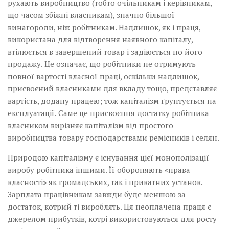
рухають виробництво (тобто очільникам і керівникам,
що часом збіжні власникам), значно більшої
винагороди, ніж робітникам. Надлишок, як і праця,
використана для відтворення наявного капіталу,
втілюється в завершений товар і задіюється по його
продажу. Це означає, що робітники не отримують
повної вартості власної праці, оскільки надлишок,
присвоєний власниками для вкладу тощо, представляє
вартість, додану працею; тож капіталізм ґрунтується на
експлуатації. Саме це присвоєння достатку робітника
власником вирізняє капіталізм від простого
виробництва товару господарствами ремісників і селян.
Природою капіталізму є існування цієї монополізації
виробу робітника іншими. Її обороняють «права
власності» як громадських, так і приватних установ.
Зарплата працівникам завжди буде меншою за
достаток, котрий ті вироблять. Ця неоплачена праця є
джерелом прибутків, котрі використовуються для росту