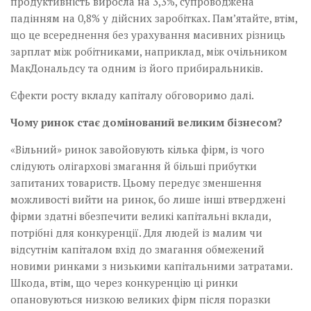
продуктивність виросла на 3,3%, супроводжена
падінням на 0,8% у дійсних заробітках. Пам’ятайте, втім,
що це всереднення без урахування масивних різниць
зарплат між робітниками, наприклад, між очільником
МакДональдсу та одним із його прибиральників.
Єфекти росту вкладу капіталу обговоримо далі.
Чому ринок стає домінований великим бізнесом?
«Вільний» ринок завойовують кілька фірм, із чого
слідують олігархові змагання й більші прибутки
запитаних товариств. Цьому передує зменшення
можливості вийти на ринок, бо лише інші втверджені
фірми здатні вбезпечити великі капітальні вклади,
потрібні для конкуренції. Для людей із малим чи
відсутнім капіталом вхід до змагання обмежений
новими ринками з низькими капітальними затратами.
Шкода, втім, що через конкуренцію ці ринки
опановуються низкою великих фірм після поразки