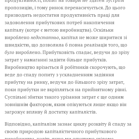
продуктивності, попит на товари не здатен зустріти
пропозицію, і тому ринок перенасичується. До цього
призводить недостатня продуктивність праці для
задоволення прибуткових потреб накопичення
капіталу (котре є метою виробництва). Оскільки
вироблено
недостатньо
, капітал не може ширитися зі
швидкістю, що дозволила б повна реалізація того, що
було
вироблено. Прибутковість спадає, ведучи до зрізу
затрат у намаганні задіяти більше прибутків.
Виробництво врізається й робітників скорочують, що
веде до спаду попиту з ускладненням задіяння
прибутку на ринку, ведучи до більшого зрізу затрат,
поки прибутки не вкріпляться на прийнятному рівні.
Суспільні збитки такого урізання затрат є ще одним
зовнішнім фактором, яким опікуються лише якщо він
загрожує впливу й достатку капіталістів.
Відповідно, капіталізм зазнає циклу розквіту й спаду за
своєю природою капіталістичного прибуткового
виробництва, навіть якщо ми опустимо свідоме