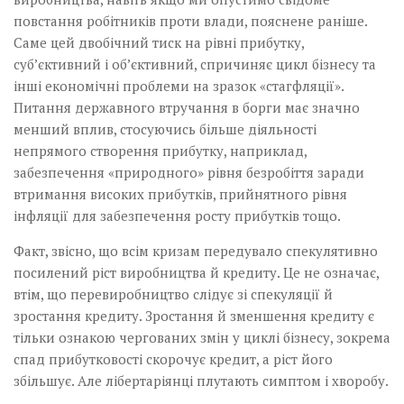
повстання робітників проти влади, пояснене раніше.
Саме цей двобічний тиск на рівні прибутку,
суб’єктивний і об’єктивний, спричиняє цикл бізнесу та
інші економічні проблеми на зразок «стагфляції».
Питання державного втручання в борги має значно
менший вплив, стосуючись більше діяльності
непрямого створення прибутку, наприклад,
забезпечення «природного» рівня безробіття заради
втримання високих прибутків, прийнятного рівня
інфляції для забезпечення росту прибутків тощо.
Факт, звісно, що всім кризам передувало спекулятивно
посилений ріст виробництва й кредиту. Це не означає,
втім, що перевиробництво слідує зі спекуляції й
зростання кредиту. Зростання й зменшення кредиту є
тільки ознакою чергованих змін у циклі бізнесу, зокрема
спад прибутковості скорочує кредит, а ріст його
збільшує. Але лібертаріянці плутають симптом і хворобу.