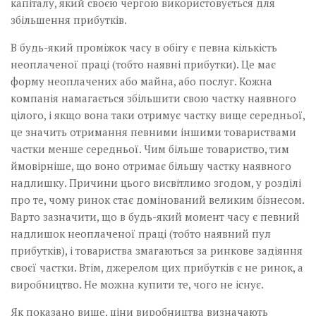
капіталу, який своєю чергою використовується для
збільшення прибутків.
В будь-який проміжок часу в обігу є певна кількість
неоплаченої праці (тобто наявні прибутки). Це має
форму неоплачених або майна, або послуг. Кожна
компанія намагається збільшити свою частку наявного
цілого, і якщо вона таки отримує частку вище середньої,
це значить отримання певними іншими товариствами
частки менше середньої. Чим більше товариство, тим
ймовірніше, що воно отримає більшу частку наявного
надлишку. Причини цього висвітлимо згодом, у розділі
про те, чому ринок стає домінований великим бізнесом.
Варто зазначити, що в будь-який момент часу є певний
надлишок неоплаченої праці (тобто наявний пул
прибутків), і товариства змагаються за ринкове задіяння
своєї частки. Втім, джерелом цих прибутків є не ринок, а
виробництво. Не можна купити те, чого не існує.
Як показано вище, ціни виробництва визначають