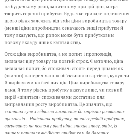
на будь-якому рівні, запитаному при цій ціні, котра
творить середні прибутки. Будь-яке тривале полишення
цього рівня залежить від змін ціни виробництва товару
(менші ціни виробництва означають вищі прибутки й
тому вказують, що ринок може бути прибутковим
новому вкладу інших капіталістів).
Отож ціна виробництва, а не попит і пропозиція,
визначає ціну товару на довгий строк. Фактично, ціна
визначає попит, бо споживачі стоять перед цінами як
(звично) наперед даною об’єктивною вартістю, купуючи
й вирішуючи на базі цих цін. Ціна виробництва товару
дана, й тому рівень прибутку вказує лише, чи певний
виріб «ціниться» споживачами достатньо для
виправдання росту виробництва. Це значить, що
«капітал суне з відносно застояних до стрімко розвиваних
промислів… Надлишок прибутку, понад середній прибуток,
вигравшись на певному рівні ціни, зникає знову, втім, із
плином капіталу від бідних прибутком до багатих