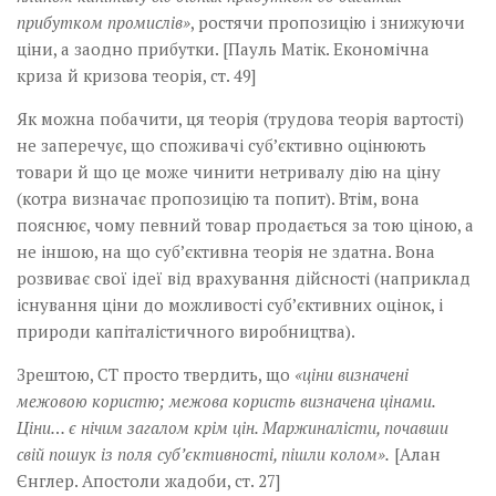
прибутком промислів»
, ростячи пропозицію і знижуючи
ціни, а заодно прибутки. [Пауль Матік. Економічна
криза й кризова теорія, ст. 49]
Як можна побачити, ця теорія (трудова теорія вартості)
не заперечує, що споживачі суб’єктивно оцінюють
товари й що це може чинити нетривалу дію на ціну
(котра визначає пропозицію та попит). Втім, вона
пояснює, чому певний товар продається за тою ціною, а
не іншою, на що суб’єктивна теорія не здатна. Вона
розвиває свої ідеї від врахування дійсності (наприклад
існування ціни до можливості суб’єктивних оцінок, і
природи капіталістичного виробництва).
Зрештою, СТ просто твердить, що
«ціни визначені
межовою користю; межова користь визначена цінами.
Ціни… є нічим загалом крім цін. Маржиналісти, почавши
свій пошук із поля суб’єктивності, пішли колом».
[Алан
Єнглер. Апостоли жадоби, ст. 27]