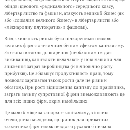
обидві ідеології «радикального» середнього класу,
лібертаріянство та фашизм, атакують великий бізнес (як
або «соціялізм великого бізнесу» в лібертаріянстві або
«міжнародну плутократію» в фашизмі).
Втім, схильність ринків бути підкореними низкою
великих фірм є очевидним бічним єфектом капіталізму.
За своїм потягом до ширення (необхідним їм для
виживання), капіталісти вкладають у нові машини для
зниження затрат виробництва (й відповідно росту
прибутків). Це збільшує продуктивність праці, тому
дозволяє зарплатам також рости (але не рівним
обсягом). При рості відношення капіталу до працівника,
затрати зачину супротивної фірми внеможливлюють це
для всіх інших фірм, окрім найбільших.
Це мало б міще за «анархо»-капіталізму, з іншим
очевидним наслідком, що ринок для приватних
«захисних» фірм також невдовзі рухався б низкою