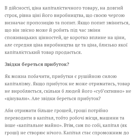
В дійсності, ціна капіталістичного товару, на довгий
строк, рівна ціні його виробництва, що своєю чергою
визначає пропозицію та попит. Якщо попит зміниться,
що він звісно може й робить під час зміни
споживацьких цінностей, це коротко вплине на ціни,
але середня ціна виробництва це та ціна, близько якої
капіталістський товар продається.
Звідки береться прибуток?
Як можна побачити, прибутки є рушійною силою
капіталізму. Якщо прибуток не може отриматись, товар
не виробляється, скільки б людей його «суб’єктивно» не
«цінували». Але звідки береться прибуток?
Аби отримати більше грошей, гроші потрібно
переводити в капітал, тобто робочі місця, машини та
інше «капітальне майно». Втім, сам по собі, капітал (як
гроші) не створює нічого. Капітал стає спроможним до