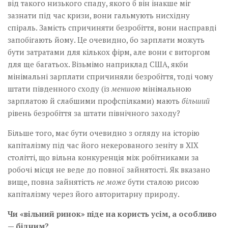
від такого низького спаду, якого б він інакше міг
зазнати під час кризи, вони гальмують нисхідну
спіраль. Замість спричиняти безробіття, вони насправді
запобігають йому. Це очевидно, бо зарплати можуть
бути затратами для кількох фірм, але вони є виторгом
для ще багатьох. Візьмімо наприклад США, якби
мінімальні зарплати спричиняли безробіття, тоді чому
штати південного сходу (із
меншою
мінімальною
зарплатою й слабшими профспілками) мають
більший
рівень безробіття за штати північного заходу?
Більше того, має бути очевидно з огляду на історію
капіталізму під час його некерованого зеніту в XIX
столітті, що вільна конкуренція між робітниками за
робочі місця не веде до повної зайнятості. Як вказано
вище, повна зайнятість
не може
бути сталою рисою
капіталізму через його авторитарну природу.
Чи «вільний ринок» піде на користь усім, а особливо
— бідним?