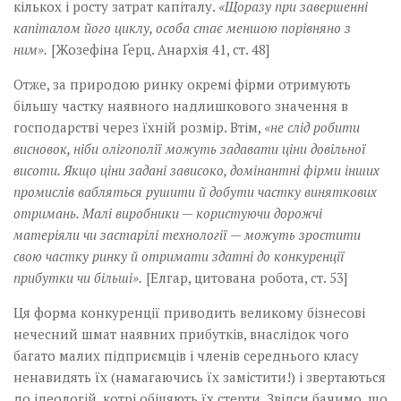
кількох і росту затрат капіталу.
«Щоразу при завершенні
капіталом його циклу, особа стає меншою порівняно з
ним».
[Жозефіна Ґерц. Анархія 41, ст. 48]
Отже, за природою ринку окремі фірми отримують
більшу частку наявного надлишкового значення в
господарстві через їхній розмір. Втім,
«не слід робити
висновок, ніби олігополії можуть задавати ціни довільної
висоти. Якщо ціни задані зависоко, домінантні фірми інших
промислів вабляться рушити й добути частку виняткових
отримань. Малі виробники — користуючи дорожчі
матеріяли чи застарілі технології — можуть зростити
свою частку ринку й отримати здатні до конкуренції
прибутки чи більші».
[Елгар, цитована робота, ст. 53]
Ця форма конкуренції приводить великому бізнесові
нечесний шмат наявних прибутків, внаслідок чого
багато малих підприємців і членів середнього класу
ненавидять їх (намагаючись їх замістити!) і звертаються
до ідеологій, котрі обіцяють їх стерти. Звідси бачимо, що