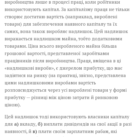
виробництва лише в процесі праці, коли робітники
використовують капітал. За капіталізму праця не тільки
створює достатню вартість (наприклад, вироблені
товари) для забезпечення наявного капіталу та їх
самих, вона також виробляє надлишок. Цей надлишок
виражається надлишком майна, тобто додатковими
товарами. Ціна всього виробленого майна більша
грошової вартості, представленої заробітками
працівників після виробництва. Праця, вміщена в ці
«надлишкові вироби», є джерелом прибутку, що має
задіятися на ринку (на практиці, звісно, представлена
цими надлишковими виробами вартість
розповсюджується через усі вироблені товари у формі
прибутку — різниці між ціною затрати й ринковою
ціною).
Цей надлишок тоді використовують власники капіталу
для
а)
вкладу,
б)
виплати дивідендів на свої акції в разі
наявності, й
в)
плати своїм зарплатним рабам, які