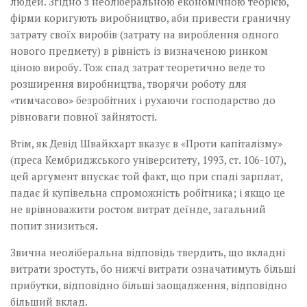
людей. Згідно з неоліберальною економічною теорією,
фірми коригують виробництво, аби привести граничну
затрату своїх виробів (затрату на вироблення одного
нового предмету) в рівність із визначеною ринком
ціною виробу. Тож спад затрат теоретично веде то
розширення виробництва, творячи роботу для
«тимчасово» безробітних і рухаючи господарство до
рівноваги повної зайнятості.
Втім, як Девід Швайкхарт вказує в «Проти капіталізму»
(преса Кембриджського університету, 1993, ст. 106-107),
цей аргумент впускає той факт, що при спаді зарплат,
падає й купівельна спроможність робітника; і якщо це
не врівноважити ростом витрат деїнде, загальний
попит знизиться.
Звична неоліберальна відповідь твердить, що вкладні
витрати зростуть, бо нижчі витрати означатимуть більші
прибутки, відповідно більші заощадження, відповідно
більший вклад.