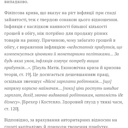
випадково.
Філіпсова крива, що вказує на ріст інфляції при спаді
зайнятості, теж є твердою ознакою цього відношення.
Інфляція є наслідком наявності більшої кількості
грошей в обігу, ніж потрібно для продажу різних
товарів на ринку. Причиною,
чому
забагато грошей в
обігу, є вираження інфляцією
«недостатніх прибутків, що
компенсується ціновими й монетарними політиками… За
будь-яких умов, інфляція озвучує потребу вищих
прибутків…».
[Пауль Матік. Економічна криза й кризова
теорія, ст. 19]. Це досягається дешевшанням праці,
оскільки зменшує
«дійсні зарплати робітників… [що]
напряму корисно наймачам… [поки] ціни ростуть швидше
зарплат, дохід, звично видаваний робітникам, натомість іде
бізнесу»
. [Брехер і Костелло. Здоровий глузд у тяжкі часи,
ст. 120].
Відповідно, за врахування авторитарних відносин на
ґрунті капіталізму й природи творення прибутку,