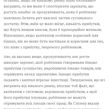
останніх. Якщо на вільному ринку бідні «особливо»
виграють, то ми мали б спостерігати зарплати, що
ростуть
швидше
за продуктивність, коли б робітнику
належало бачити ріст власної частки суспільного
достатку. Втім, якби це мало місце, кількість прибутків,
що йдуть вищим класам, була б пропорційно меншою.
Відповідно, якщо капіталізм особливо корисний для
бідних, він не може бути настільки ж корисним для тих,
хто живе з прибутку, твореного робітником.
Але, як вказано вище, продуктивність
має
рости
швидше зарплат, щоб робітники створювали більше
прибутків суспільству, виробляючи більше товарів, ніж
отримують назад зарплатами. Інакше прибутки
падають і капітал втрачає інвестиції. Твердження, що всі
виграють від вільного ринку, впускає той факт, що
капіталізм є системою, керованою прибутком, а щоб
його прибутки існували, робітники не можуть
отримувати всіх плодів своєї праці. Як Спунер вказав