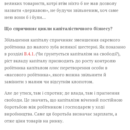
великих товариств, котрі втім ніхто б не мав дозволу
назвати «державою», не будучи звільненим, хоч саме
нею вони б і були…
Що спричиняє цикли капіталістичного бізнесу?
Збільшення капіталу спричиняє зменшення окремого
робітника до малого зуба великої шестерні. Як показано
в розділі
B.4.1.
(Чи ґрунтується капіталізм на свободі?),
ріст вкладу капіталу призводить до росту контролю
робітника капіталом
плюс
перетворення особи в
«масового робітника», якого можна звільнити й
замінити з малим чи відсутнім клопотом.
Але де утиск, там і спротив; де влада, там і прагнення
свободи. Це значить, що капіталізм мічений постійною
боротьбою між робітником і господарем у ході
виробництва. Саме ця боротьба визначає зарплати, а
отже ціни товарів на ринку.