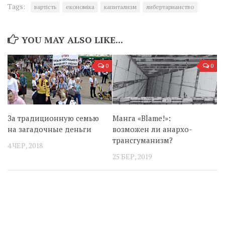
Tags:
вартість
економіка
капитализм
либертарианство
YOU MAY ALSO LIKE...
0
0
За традиционную семью
Манга «Blame!»:
на загадочные деньги
возможен ли анархо-
трансгуманизм?
4 ЧЕР, 2018
25 БЕР, 2019