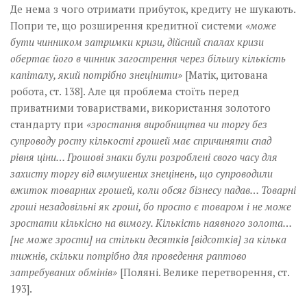
Де нема з чого отримати прибуток, кредиту не шукають.
Попри те, що розширення кредитної системи
«може
бути чинником затримки кризи, дійсний спалах кризи
обертає його в чинник загострення через більшу кількість
капіталу, який потрібно знецінити»
[Матік, цитована
робота, ст. 138]. Але ця проблема стоїть перед
приватними товариствами, використання золотого
стандарту при
«зростання виробництва чи торгу без
супроводу росту кількості грошей має спричиняти спад
рівня ціни… Грошові знаки були розроблені свого часу для
захисту торгу від вимушених знецінень, що супроводили
вжиток товарних грошей, коли обсяг бізнесу падав… Товарні
гроші незадовільні як гроші, бо просто є товаром і не може
зростати кількісно на вимогу. Кількість наявного золота…
[не може зрости] на стільки десятків [відсотків] за кілька
тижнів, скільки потрібно для проведення раптово
затребуваних обмінів»
[Поляні. Велике перетворення, ст.
193].