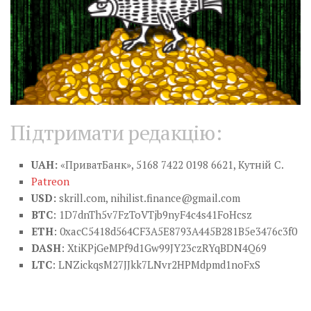
Підтримати редакцію:
UAH:
«ПриватБанк», 5168 7422 0198 6621, Кутній С.
Patreon
USD:
skrill.com,
nihilist.finance@gmail.com
BTC
: 1D7dnTh5v7FzToVTjb9nyF4c4s41FoHcsz
ETH
: 0xacC5418d564CF3A5E8793A445B281B5e3476c3f0
DASH
: XtiKPjGeMPf9d1Gw99JY23czRYqBDN4Q69
LTC
: LNZickqsM27JJkk7LNvr2HPMdpmd1noFxS