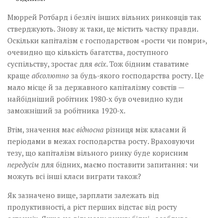
Мюррей Ротбард і безліч інших вільних ринковців так
стверджують. Знову ж таки, це містить частку правди.
Оскільки капіталізм є господарством «рости чи помри»,
очевидно що кількість багатства, доступного
суспільству, зростає для
всіх
. Тож бідним ставатиме
краще
абсолютно
за будь-якого господарства росту. Це
мало місце й за державного капіталізму совєтів —
найбідніший робітник 1980-х був очевидно куди
заможніший за робітника 1920-х.
Втім, значення має
відносна
різниця між класами й
періодами в межах господарства росту. Враховуючи
тезу, що капіталізм вільного ринку буде корисним
передусім
для бідних, маємо поставити запитання: чи
можуть всі інші класи виграти також?
Як зазначено вище, зарплати залежать від
продуктивності, а ріст перших відстає від росту