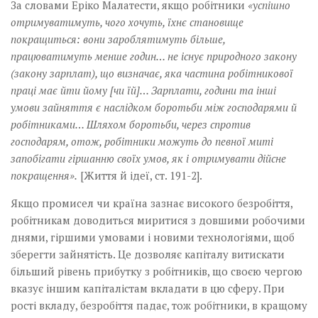
За словами Еріко Малатести, якщо робітники
«успішно
отримуватимуть, чого хочуть, їхнє становище
покращиться: вони зароблятимуть більше,
працюватимуть менше годин… не існує природного закону
(закону зарплат), що визначає, яка частина робітникової
праці має йти йому [чи їй]… Зарплати, години та інші
умови зайняття є наслідком боротьби між господарями й
робітниками… Шляхом боротьби, через спротив
господарям, отож, робітники можуть до певної миті
запобігати гіршанню своїх умов, як і отримувати дійсне
покращення».
[Життя й ідеї, ст. 191-2].
Якщо промисел чи країна зазнає високого безробіття,
робітникам доводиться миритися з довшими робочими
днями, гіршими умовами і новими технологіями, щоб
зберегти зайнятість. Це дозволяє капіталу витискати
більший рівень прибутку з робітників, що своєю чергою
вказує іншим капіталістам вкладати в цю сферу. При
рості вкладу, безробіття падає, тож робітники, в кращому