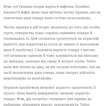
Втім, суб’єктивна теорія вартості міфічна. Подібно
більшості міфів, вона таки містить частку правди, але як
пояснення ціни товару вона суттєво недосконала.
Частка правди в цій теорії зводиться до того, що особи,
гурти, товариства тощо справді оцінюють товари й
споживають їх. Цей спожиток ґрунтується на корисній
вартості для користувача (хоча це змінно із врахунком
ціни й прибутку). Споживча вартість товару є високо
суб’єктивною оцінкою й тому коливається від випадку
до випадку, залежно від смаку й потреб особи. Тобто
вона має вплив на ціну, як ми згодом побачимо. Але як
засіб визначення ціни товару, вона ігнорує дійсність
виробництва за капіталізму.
Першою проблемою межової користі є циклічність її
ґрунту. Ціни мають вимірювати «межову користь»
товару. Втім, цін потребує споживач для оцінки, як
найкраще збільшити власну задоволеність. Тобто