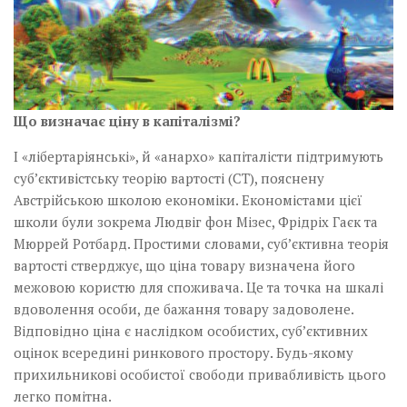
Музика революції
Візуальне
Научпоп
Головне
Що визначає ціну в капіталізмі?
Цитати
І «лібертаріянські», й «анархо» капіталісти підтримують
Inter/antinational
суб’єктивістську теорію вартості (СТ), пояснену
Австрійською школою економіки. Економістами цієї
школи були зокрема Людвіг фон Мізес, Фрідріх Гаєк та
Мюррей Ротбард. Простими словами, суб’єктивна теорія
вартості стверджує, що ціна товару визначена його
межовою користю для споживача. Це та точка на шкалі
вдоволення особи, де бажання товару задоволене.
Відповідно ціна є наслідком особистих, суб’єктивних
оцінок всередині ринкового простору. Будь-якому
прихильникові особистої свободи привабливість цього
легко помітна.