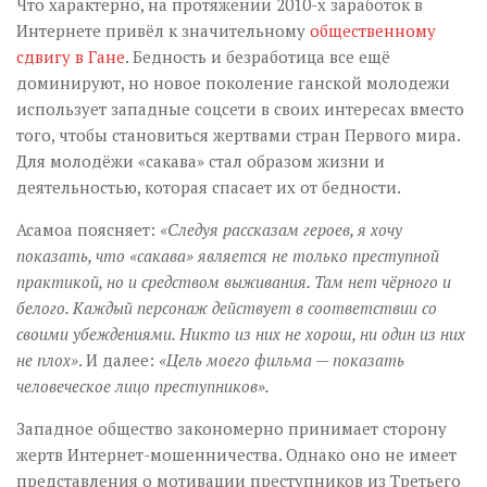
Что характерно, на протяжении 2010-х заработок в
Интернете привёл к значительному
общественному
сдвигу в Гане
. Бедность и безработица все ещё
доминируют, но новое поколение ганской молодежи
использует западные соцсети в своих интересах вместо
того, чтобы становиться жертвами стран Первого мира.
Для молодёжи «сакава» стал образом жизни и
деятельностью, которая спасает их от бедности.
Асамоа поясняет:
«Следуя рассказам героев, я хочу
показать, что «сакава» является не только преступной
практикой, но и средством выживания. Там нет чёрного и
белого. Каждый персонаж действует в соответствии со
своими убеждениями. Никто из них не хорош, ни один из них
не плох»
. И далее:
«Цель моего фильма — показать
человеческое лицо преступников».
Западное общество закономерно принимает сторону
жертв Интернет-мошенничества. Однако оно не имеет
представления о мотивации преступников из Третьего