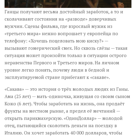
Ганцы получают весьма достойный заработок, а то и
сколачивают состояния на «разводе» доверчивых
мужчин. Сцены фильма, где взрослый мужик из
«третьего мира» нежно вопрошает у европейца по
телефону: «Хочешь поцеловать мою киску?» —
вызывают гомерический смех. Но сквозь слёзы — такая
ситуация может произойти только в ситуации острого
неравенства Первого и Третьего миров. На личном
уровне легко понять, почему люди в бедной и
эксплуатируемой стране прибегают к «сакаве».
«Сакава» — это история о трёх молодых людях из Ганы.
Ама (25 лет) — мать-одиночка, живущая со своим сыном
Кожо (6 лет). Чтобы заработать на жизнь, она продаёт
фрукты на местном рынке, а предел её мечтаний —
открыть парикмахерскую. «ОдинДоллар» — молодой
отец, пытающийся сколотить деньги на поездку в
Италию. Он хочет заработать 40 000 долларов, чтобы