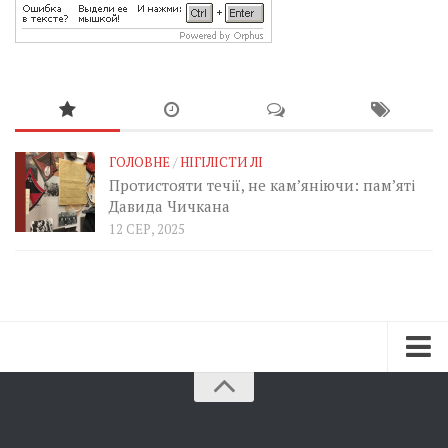
ГОЛОВНЕ
/
НІГІЛІСТИ ЛІ
Протистояти течії, не кам’яніючи: пам’яті
Давида Чичкана
12 СЕР, 2025
Зараз
Минуле