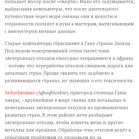
попадает мусор после «смерти». Мало кто задумывается,
выбрасывая компьютеры, что после длительного
путешествия через моря-океаны они в целости и
сохранности попадут в руки к мастерам, вытягивающим
с винчестеров личные данные.
Старые компьютеры сбрасывают в Гану страны Запада.
Под видом пожертвований сотни тысяч тонн
электронных отходов ежегодно отправляются в Африку
– потому что переработка отходов слишком дорога для
западных стран. Проще свалить его задёшево в
развивающихся странах, не знающих о его токсичности.
Агбогблошие
(Agbogbloshie), пригород столицы Ганы
Аккры, – крупнейшая в мире свалка для легальных и
нелегальных электронных отходов из промышленно
развитых стран. В этом районе дети разбирают
электронные отходы, чтобы извлечь медь и другие
металлы для продажи. Обработка этих отходов ведёт к
серьёзным проблемам со здоровьем из-за