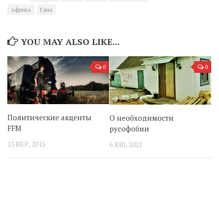
Африка
Гана
YOU MAY ALSO LIKE...
0
0
Политические акценты
О необходимости
FFM
русофобии
13 ВЕР, 2015
6 КВІ, 2022