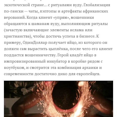
экзотической стране… с ритуалами вуду. Глобализация
по-гански — чаты, лэптопы и артефакты африканских
верований. Когда клиент «упрям», мошенники
обращаются к шаманам вуду, выполняющим ритуалы
(зачастую включающие элементы ислама или
христианства), чтобы достичь успеха в бизнесе. К
примеру, ОдинДоллар получает яйцо, из которого он
должен сам вырастить цыплёнка, после чего его клиент
поддастся мошенничеству. Герой кладёт яйцо в
импровизированный инкубатор в коробке рядом с
ноутбуком, и смотрится эта комбинация архаики и
современности достаточно дико для европейцев.