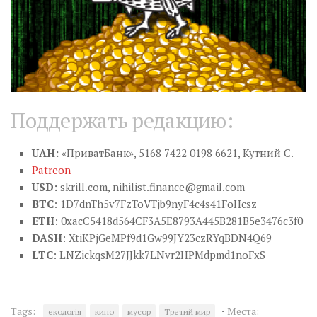
Поддержать редакцию:
UAH:
«ПриватБанк», 5168 7422 0198 6621, Кутний С.
Patreon
USD:
skrill.com,
nihilist.finance@gmail.com
BTC
: 1D7dnTh5v7FzToVTjb9nyF4c4s41FoHcsz
ETH
: 0xacC5418d564CF3A5E8793A445B281B5e3476c3f0
DASH
: XtiKPjGeMPf9d1Gw99JY23czRYqBDN4Q69
LTC
: LNZickqsM27JJkk7LNvr2HPMdpmd1noFxS
·
Tags:
Места:
екологія
кино
мусор
Третий мир