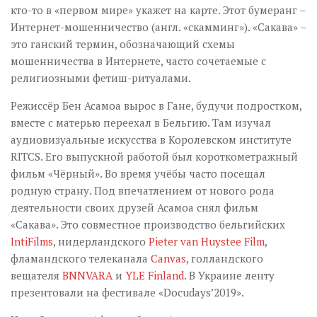
кто-то в «первом мире» укажет на карте. Этот бумеранг –
Интернет-мошенничество (англ. «скамминг»). «Сакава» –
это ганский термин, обозначающий схемы
мошенничества в Интернете, часто сочетаемые с
религиозными фетиш-ритуалами.
Режиссёр Бен Асамоа вырос в Гане, будучи подростком,
вместе с матерью переехал в Бельгию. Там изучал
аудиовизуальные искусства в Королевском институте
RITCS. Его выпускной работой был короткометражный
фильм «Чёрный». Во время учёбы часто посещал
родную страну. Под впечатлением от нового рода
деятельности своих друзей Асамоа снял фильм
«Сакава». Это совместное производство бельгийских
IntiFilms
, нидерландского
Pieter van Huystee Film
,
фламандского телеканала
Canvas
, голландского
вещателя
BNNVARA
и
YLE Finland
. В Украине ленту
презентовали на фестивале «Docudays’2019».