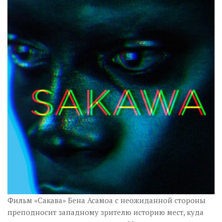
Музика революції
Візуальне
Научпоп
Головне
Цитати
Inter/antinational
Фильм «Сакава» Бена Асамоа с неожиданной стороны
преподносит западному зрителю историю мест, куда