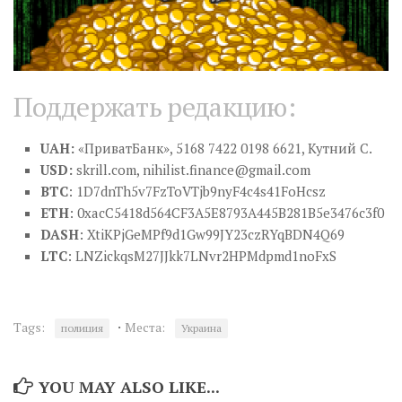
Поддержать редакцию:
UAH:
«ПриватБанк», 5168 7422 0198 6621, Кутний С.
USD:
skrill.com,
nihilist.finance@gmail.com
BTC
: 1D7dnTh5v7FzToVTjb9nyF4c4s41FoHcsz
ETH
: 0xacC5418d564CF3A5E8793A445B281B5e3476c3f0
DASH
: XtiKPjGeMPf9d1Gw99JY23czRYqBDN4Q69
LTC
: LNZickqsM27JJkk7LNvr2HPMdpmd1noFxS
·
Tags:
Места:
полиция
Украина
YOU MAY ALSO LIKE...