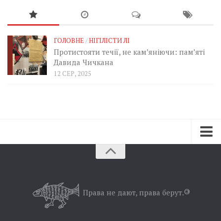
ГОЛОВНЕ
/
НІГІЛІСТИ ЛІ
Протистояти течії, не кам’яніючи: пам’яті
Давида Чичкана
12 СЕР, 2025
Зараз
Минуле
Позиція
Права не дают, права берут.
©
Дії