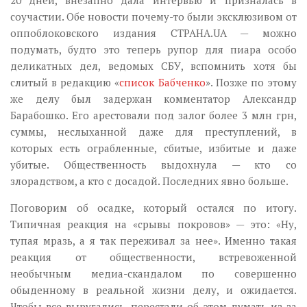
20 дней, внезапно дала интервью и призналась в
соучастии. Обе новости почему-то были эксклюзивом от
оппоблоковского издания СТРАНА.UA — можно
подумать, будто это теперь рупор для пиара особо
деликатных дел, ведомых СБУ, вспомнить хотя бы
слитый в редакцию «
список Бабченко
». Позже по этому
же делу был задержан комментатор Александр
Барабошко. Его арестовали под залог более 3 млн грн,
суммы, неслыханной даже для преступлений, в
которых есть ограбленные, сбитые, избитые и даже
убитые. Общественность выдохнула — кто со
злорадством, а кто с досадой. Последних явно больше.
Поговорим об осадке, который остался по итогу.
Типичная реакция на «срывы покровов» — это: «Ну,
тупая мразь, а я так переживал за нее». Именно такая
реакция от общественности, встревоженной
необычным медиа-скандалом по совершенно
обыденному в реальной жизни делу, и ожидается.
Чтобы все выругались, перестали об этом думать из-за