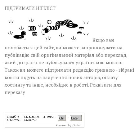
ПІДТРИМАТИ НІГІЛІСТ
Якщо вам
подобається цей сайт, ви можете запропонувати на
публікацію свій оригінальний матеріал або переклад,
який до цього не публікувався українською мовою.
Також ви можете підтримати редакцію гривнею - зібрані
кошти підуть на залучення нових авторів, оплату
хостингу та інше, необхідне в роботі.
Реквізити для
переказу