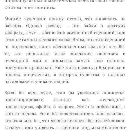
индивидуальных аналитических качеств своих членов.
Об этом стоит помнить.
Многие чувствуют досаду оттого, что «повелись на
развод». Однако развод — это байки о «русских
хакерах», а тут — абсолютно жизненный сценарий, при
этом не самого жёсткого толка. В том, что этот сценарий
не оправдался, вины обеспокоенных граждан нет. Все
те, кто переживал из-за молчания следствия и
очевидной лжи в попытках замять этот скандал,
поступили правильно. Ещё жива память о Врадиевке и
прочих инцидентах, в которых существа в погонах
насиловали и убивали людей.
Было бы куда хуже, если бы украинцы полностью
проигнорировали скандал как «очевидную
провокацию», «фейк» и «вброс». Этого и добивались с
самого начала. Если бы общественность послушалась,
это означало бы, что любого человека без связей можно
заткнуть или упрятать в застенки под аккомпанемент