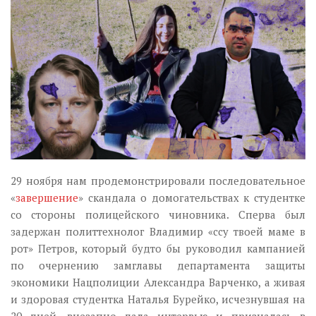
Музика революції
Візуальне
Научпоп
Головне
Цитати
Inter/antinational
29 ноября нам продемонстрировали последовательное
«
завершение
» скандала о домогательствах к студентке
со стороны полицейского чиновника. Сперва был
задержан политтехнолог Владимир «ссу твоей маме в
рот» Петров, который будто бы руководил кампанией
по очернению замглавы департамента защиты
экономики Нацполиции Александра Варченко, а живая
и здоровая студентка Наталья Бурейко, исчезнувшая на