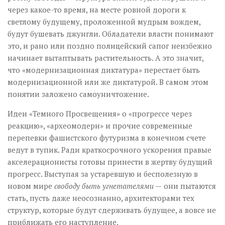
через какое-то время, на месте ровной дороги к
светлому будущему, проложенной мудрым вождем,
будут бушевать джунгли. Обладатели власти понимают
это, и рано или поздно полицейский сапог неизбежно
начинает вытаптывать растительность. А это значит,
что «модернизационная диктатура» перестает быть
модернизационной или же диктатурой. В самом этом
понятии заложено самоуничтожение.
Идеи «Темного Просвещения» о «прогрессе через
реакцию», «археомодерн» и прочие современные
перепевки фашистского футуризма в конечном счете
ведут в тупик. Ради краткосрочного ускорения правые
акселерационисты готовы принести в жертву будущий
прогресс. Выступая за устаревшую и бесполезную в
новом мире
свободу быть угнетателями —
они пытаются
стать, пусть даже неосознанно, архитекторами тех
структур, которые будут сдерживать будущее, а вовсе не
приближать его наступление.