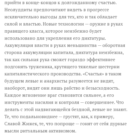
прийти в конце-концов к долгожданному счастью.
Неолуддиты предпочитают видеть в прогрессе
исключительно выгоды для тех, кто и так обладает
силой и властью. Новые технологии — оружие в руках
правящего класса, которое неизбежно будет
использовано для укрепления его диктатуры.
Аккумуляция власти в руках меньшинства — оборотная
сторона аккумуляции капитала, диктатура неизбежна,
так как сильная рука сможет гораздо эффективнее
подгонять труженика, крутящего тяжелые шестерни
капиталистического производства. «Счастья» в таком
будущем левые и анархисты разумеется не видят,
наоборот, видят они лишь рабство и безысходность.
Каждое мгновение враг становится сильнее, а его
инструменты насилия и контроля — совершеннее. Что
делать с этой надвигающейся бездной, левые не знают.
Те, что подальновиднее — грустят, как, к примеру,
Славой Жижек, те, что попроще — гонят от себя дурные
мысли ритуальным активизмом.