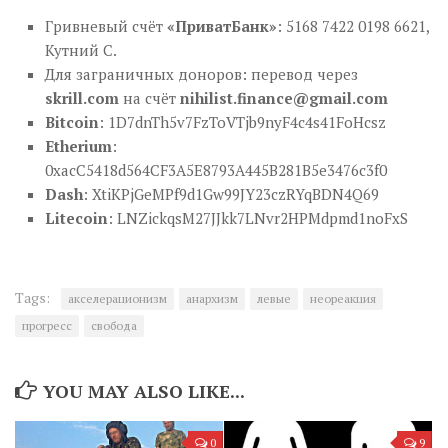
Гривневый счёт
«ПриватБанк»
: 5168 7422 0198 6621,
Кутний С.
Для заграничных доноров: перевод через
skrill.com
на счёт
nihilist.finance@gmail.com
Bitcoin
: 1D7dnTh5v7FzToVTjb9nyF4c4s41FoHcsz
Etherium
:
0xacC5418d564CF3A5E8793A445B281B5e3476c3f0
Dash
: XtiKPjGeMPf9d1Gw99JY23czRYqBDN4Q69
Litecoin
: LNZickqsM27JJkk7LNvr2HPMdpmd1noFxS
Tags:
акселерационизм
анархизм
левые
неореакция
прогресс
свобода
YOU MAY ALSO LIKE...
0
9