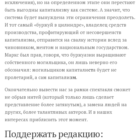
исключения), но на определенном этапе они перестают
быть выгодны капитализму как системе. А значит, что
система будет вынуждена эти ограничения преодолеть.
И тот самый «буржуй в цилиндре», владелец средств
производства, профитирующий от несовершенств
капитализма, отправится на свалку истории вслед за
чиновником, ментом и национальным государством.
Маркс был прав, говоря, что буржуазии выращивают
собственного могильщика, он лишь неверно его
обозначил: могильщиком капитали
ст
а будет не
пролетарий, а сам капитали
зм
.
Окончательно вывести нас за рамки спектакля сможет
не обрыв нитей (который только лишь сделает
представление более затянутым), а замена людей на
других, более талантливых актеров. И в наших
интересах приблизить этот момент.
Поддержать редакцию: