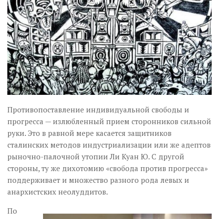
Музика революції
Візуальне
Научпоп
Головне
Цитати
Inter/antinational
Противопоставление индивидуальной свободы и
прогресса — излюбленный прием сторонников сильной
руки. Это в равной мере касается защитников
сталинских методов индустриализации или же адептов
рыночно-палочной утопии Ли Куан Ю. С другой
стороны, ту же дихотомию «свобода против прогресса»
поддерживает и множество разного рода левых и
анархистских неолуддитов.
По