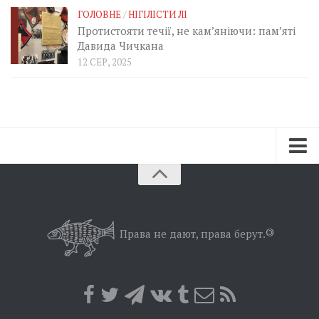
ГОЛОВНЕ
/
НІГІЛІСТИ ЛІ
Протистояти течії, не кам’яніючи: пам’яті
Давида Чичкана
12 СЕР, 2025
Зараз
Минуле
Позиція
Права не дают, права берут.
©
Дії
Belles lettres
Агітатор