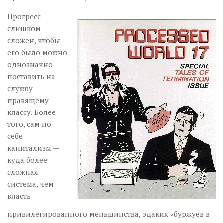
Прогресс
слишком
сложен, чтобы
его было можно
однозначно
поставить на
службу
правящему
классу. Более
того, сам по
себе
капитализм —
куда более
сложная
система, чем
власть
привилегированного меньшинства, эдаких «буржуев в