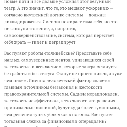
новые нити и всё дальше усложняя этот безумный
театр. А это значит, что те, кто мешают ускорению —
согласно внутренней логике системы — должны
ликвидироваться. Система пожирает сама себя, но это
не самоуничтожение, а, напротив,
самосовершенствование, система, которая перестает
себя жрать — гниёт и деградирует.
Вас пугают роботы-полицейские? Представьте себе
наглых, самоуверенных ментов, упивающихся своей
жестокостью и всевластием, которые завтра останутся
без работы и без статуса. Станут не просто никем, а хуже
чем никем. Именно человеческий фактор является
главным источником беззакония и жестокости
правоохранительной системы. Садизм нерационален,
жестокость неэффективна, а это значит, что решения,
принимаемые машиной, будут куда более гуманными,
чем решения тупых ублюдков в погонах. Вас пугает
тотальная слежка за финансовыми операциями?