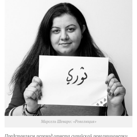
Музика революції
Візуальне
Научпоп
Головне
Цитати
Inter/antinational
Марсель Шеваро: «Революция»
Представляем перевод ответа сирийской революционерки