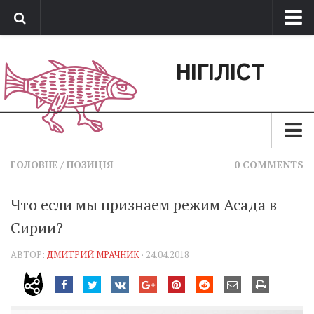
Про нас
НІГІЛІСТ
Обратная связь
Поддержать сайт
Зараз
ГОЛОВНЕ
/
ПОЗИЦІЯ
0 COMMENTS
Минуле
Что если мы признаем режим Асада в
Позиція
Сирии?
Дії
АВТОР:
ДМИТРИЙ МРАЧНИК
· 24.04.2018
Belles lettres
Агітатор