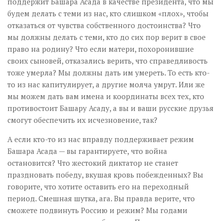
поддержит Башара Асада в качестве президента, что мы
будем делать с теми из нас, кто слишком «плох», чтобы
отказаться от чувства собственного достоинства? Что
мы должны делать с теми, кто до сих пор верит в свое
право на родину? Что если матери, похоронившие
своих сыновей, отказались верить, что справедливость
тоже умерла? Мы должны дать им умереть. То есть кто-
то из нас капитулирует, а другие молча умрут. Или же
мы можем дать вам имена и координаты всех тех, кто
противостоит Башару Асаду, а вы и ваши русские друзья
смогут обеспечить их исчезновение, так?
А если кто-то из нас вправду поддерживает режим
Башара Асада — вы гарантируете, что война
остановится? Что жестокий диктатор не станет
праздновать победу, вкушая кровь побежденных? Вы
говорите, что хотите оставить его на переходный
период. Смешная шутка, ага. Вы правда верите, что
сможете подвинуть Россию и режим? Мы годами