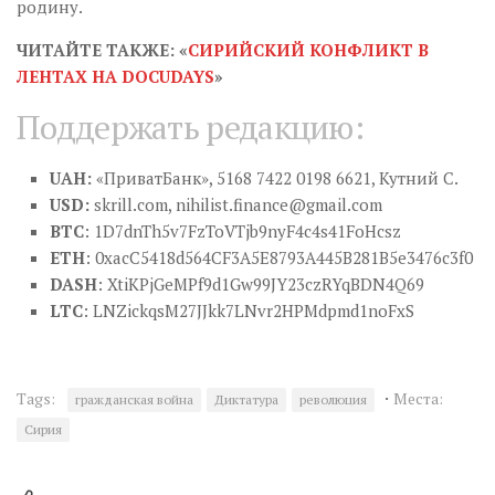
родину.
ЧИТАЙТЕ ТАКЖЕ: «
СИРИЙСКИЙ КОНФЛИКТ В
ЛЕНТАХ НА DOCUDAYS
»
Поддержать редакцию:
UAH:
«ПриватБанк», 5168 7422 0198 6621, Кутний С.
USD:
skrill.com,
nihilist.finance@gmail.com
BTC
: 1D7dnTh5v7FzToVTjb9nyF4c4s41FoHcsz
ETH
: 0xacC5418d564CF3A5E8793A445B281B5e3476c3f0
DASH
: XtiKPjGeMPf9d1Gw99JY23czRYqBDN4Q69
LTC
: LNZickqsM27JJkk7LNvr2HPMdpmd1noFxS
·
Tags:
Места:
гражданская война
Диктатура
революция
Сирия