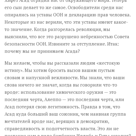
Хафез Асад оградил нас от окружающего мира. Теперь
его сын делает то же самое. Освободители среди нас
опирались на уставы ООН и декларацию прав человека.
Некоторые из нас верили, что эти уставы имеют какое-
то значение. Когда разгорелась революция, мы
выяснили, что все это разрушено небрежностью Совета
безопасности ООН. Извините за отступление. Итак:
почему мы не принимаем Асада?
Мы желаем, чтобы вы рассказали людям «жестокую
истину». Мы хотим бросить вызов вашим пустым
словам и напускной вежливости. Мы знали, что ваши
слова ничего не значат, когда вы говорили что-то
вроде: использование химического оружия — это
последняя черта, Алеппо — это последняя черта, или
Асад потерял свою легитимность. Правда в том, что
Асад куда больший ваш союзник, чем наивная группа
мечтателей вроде нас, верящих в демократию,
справедливость и подотчетность власти. Это ли не
послание нам в виде бомбежки Идлиба и Гуты сегодня?