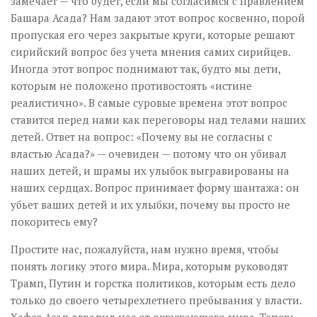
замечает — что будет, если мы согласимся с правлением
Башара Асада? Нам задают этот вопрос косвенно, порой
пропуская его через закрытые круги, которые решают
сирийский вопрос без учета мнения самих сирийцев.
Иногда этот вопрос поднимают так, будто мы дети,
которым не положено противостоять «истине
реалистично». В самые суровые времена этот вопрос
ставится перед нами как переговоры над телами наших
детей. Ответ на вопрос: «Почему вы не согласны с
властью Асада?» — очевиден — потому что он убивал
наших детей, и шрамы их улыбок выгравированы на
наших сердцах. Вопрос принимает форму шантажа: он
убьет ваших детей и их улыбки, почему вы просто не
покоритесь ему?
Простите нас, пожалуйста, нам нужно время, чтобы
понять логику этого мира. Мира, которым руководят
Трамп, Путин и горстка политиков, которым есть дело
только до своего четырехлетнего пребывания у власти.