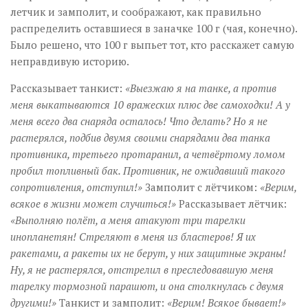
летчик и замполит, и соображают, как правильно
распределить оставшиеся в заначке 100 г (чая, конечно).
Было решено, что 100 г выпьет тот, кто расскажет самую
неправдивую историю.
Рассказывает танкист:
«Выезжаю я на танке, а против
меня выкатываются 10 вражеских плюс две самоходки! А у
меня всего два снаряда осталось! Что делать? Но я не
растерялся, подбив двумя своими снарядами два танка
противника, третьего протаранил, а четвёртому ломом
пробил топливный бак. Противник, не ожидавший такого
сопротивления, отступил!»
Замполит с лётчиком:
«Верим,
всякое в жизни может случиться!»
Рассказывает лётчик:
«Выполняю полёт, а меня атакуют три тарелки
инопланетян! Стреляют в меня из бластеров! Я их
ракетами, а ракеты их не берут, у них защитные экраны!
Ну, я не растерялся, отстрелил в преследовавшую меня
тарелку тормозной парашют, и она столкнулась с двумя
другими!»
Танкист и замполит:
«Верим! Всякое бывает!»