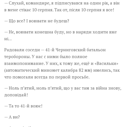
— Слухай, командире, я підписувався на один рік, а він
в мене стікає 10 серпня. Так от, після 10 серпня я все!
— Що все? І воювати не будеш?
— Нє, воювати конешна буду, но в наряди ходити вже
ні…
Радовали соседи — 41-й Черниговский батальон
теробороны. У нас с ними было полное
взаимопонимание. У них, к тому же, ещё и «Васильки»
(автоматический миномет калибра 82 мм) имелись, так
что помогали всегда по первой просьбе.
— Ноль п’ятий, ноль п’ятий, що у вас там за війна знову,
доповідай!
— Та то 41-й воює!
— А ви?