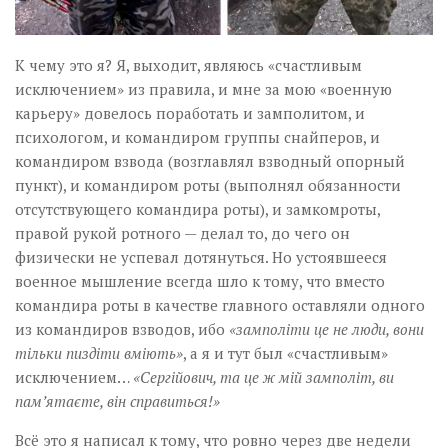
К чему это я? Я, выходит, являюсь «счастливым
исключением» из правила, и мне за мою «военную
карьеру» довелось поработать и замполитом, и
психологом, и командиром группы снайперов, и
командиром взвода (возглавлял взводный опорный
пункт), и командиром роты (выполнял обязанности
отсутствующего командира роты), и замкомроты,
правой рукой ротного — делал то, до чего он
физически не успевал дотянуться. Но устоявшееся
военное мышление всегда шло к тому, что вместо
командира роты в качестве главного оставляли одного
из командиров взводов, ибо
«замполіти це не люди, вони
тільки пиздіти вміють»
, а я и тут был «счастливым»
исключением…
«Сергійович, та це ж мій замполіт, ви
пам’ятаєте, він справиться!»
Всё это я написал к тому, что ровно через две недели