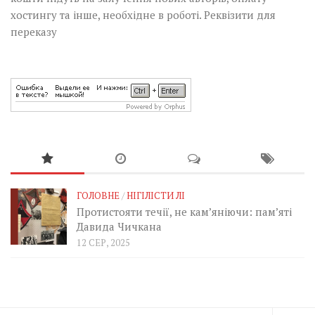
хостингу та інше, необхідне в роботі.
Реквізити для
переказу
ГОЛОВНЕ
/
НІГІЛІСТИ ЛІ
Протистояти течії, не кам’яніючи: пам’яті
Давида Чичкана
12 СЕР, 2025