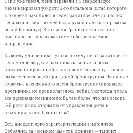
Как я уже писал, меня перевели в 5 гвардейскую
механизированную роту 2-го батальона (штаб которого
в то время находился в селе Гранитное, где до наших
сепаратических соседей было рукой подать — прямо за
рекой Кальмиус). В то время Гранитное постоянно
числилось в сводках как самое обстреливаемое
направление.
К своему удивлению я узнал, что еду не в Гранитное, а в
село Андреевку, где находилась часть 5-й роты,
прикомандированной к танковому батальону — она и
была составляющей бригадной бронегруппы. Что могло
сорвать с насиженного места бронегруппу (прорывов
противника не предполагалось, война уже тогда имела
все признаки позиционной), тем более, что два взвода
5-й роты были оторваны от управления роты и
находились под Гранитным?
Есть анекдот, ярко характеризующий замполитов.
Собрались за «рюмкой чая» три офицера — танкист,