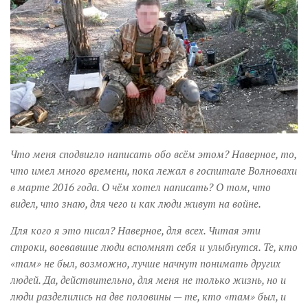
Музика революції
Візуальне
Научпоп
Головне
Цитати
Inter/antinational
Что меня сподвигло написать обо всём этом? Наверное, то,
что имел много времени, пока лежал в госпитале Волновахи
в марте 2016 года. О чём хотел написать? О том, что
видел, что знаю, для чего и как люди живут на войне.
Для кого я это писал? Наверное, для всех. Читая эти
строки, воевавшие люди вспомнят себя и улыбнутся. Те, кто
«там» не был, возможно, лучше начнут понимать других
людей. Да, действительно, для меня не только жизнь, но и
люди разделились на две половины — те, кто «там» был, и