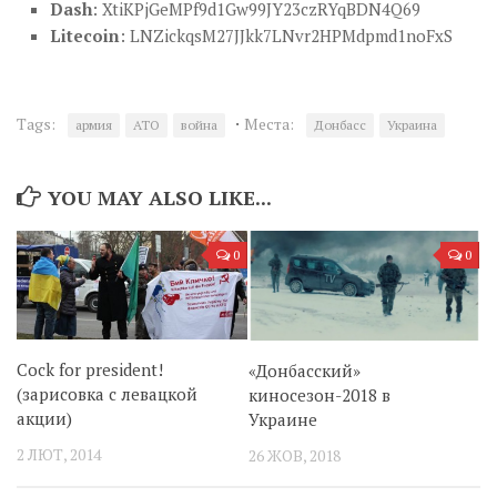
Dash
: XtiKPjGeMPf9d1Gw99JY23czRYqBDN4Q69
Litecoin
: LNZickqsM27JJkk7LNvr2HPMdpmd1noFxS
·
Tags:
Места:
армия
АТО
война
Донбасс
Украина
YOU MAY ALSO LIKE...
0
0
Cock for president!
«Донбасский»
(зарисовка с левацкой
киносезон-2018 в
акции)
Украине
2 ЛЮТ, 2014
26 ЖОВ, 2018