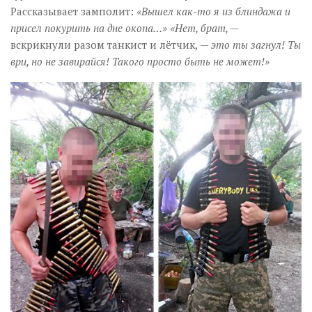
Рассказывает замполит:
«Вышел как-то я из блиндажа и
присел покурить на дне окопа…» «Нет, брат, —
вскрикнули разом танкист и лётчик,
— это ты загнул! Ты
ври, но не завирайся! Такого просто быть не может!»