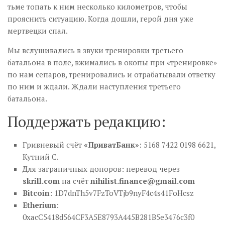
тьме топать к ним несколько километров, чтобы
прояснить ситуацию. Когда дошли, герой дня уже
мертвецки спал.
Мы вслушивались в звуки тренировки третьего
батальона в поле, вжимались в окопы при «тренировке»
по нам сепаров, тренировались и отрабатывали ответку
по ним и ждали. Ждали наступления третьего
батальона.
Поддержать редакцию:
Гривневый счёт
«ПриватБанк»
: 5168 7422 0198 6621,
Кутний С.
Для заграничных доноров: перевод через
skrill.com
на счёт
nihilist.finance@gmail.com
Bitcoin
: 1D7dnTh5v7FzToVTjb9nyF4c4s41FoHcsz
Etherium
:
0xacC5418d564CF3A5E8793A445B281B5e3476c3f0