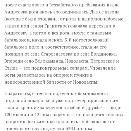
после счастливого и беззаботного пребывания в селе
Андреевка рота вновь воссоединилась. Два её взвода
(которые были оторваны от роты и выполняли боевые
задачи под селом Гранитное) сначала переехали в
Андреевку, а потом и вся рота, вместе с танковым
батальоном, начала менять 3-й мотострелковый
батальон в поле и, соответственно, стала на его
позиции от села Старогнатовка до села Богдановка.
Впереди село Белокамянка, Новоласпа, Петровское и
Стыла — все подконтрольные сепарам. Управление
роты разместилось на опорном пункте в
непосредственной близости от Новоласпы.
Спаратисты, естественно, очень «обрадовались»
подобной рокировке и уже под вечер прислали нам
свои искренние заверения в любви и дружбе — в виде
120 мм мин и 122 мм снарядов, а по позициям ставших
напротив Белокамянки прошлись вдобавок ещё от
стрелкового оружия, пушки БМП и танка.