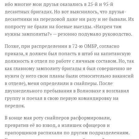
ибо многие мои друзья оказались в 25-й и 95-й
десантных бригадах. Но вот выяснилось, что друзья-
десантники на передовой даже ни разу и не бывали. Их
попросту не брали на боевые выезды. «Нахрен там
нужны замполиты?» — резонно подумало руководство.
Позже, при распределении в 72-ю ОМБР, согласно
приказа, я должен был попасть в штаб на капитанскую
должность в отдел по работе с личным составом. Но, так
как главному замполиту бригады я был совершенно не
нужен (у него свои планы были относительно вакансий
в отделе), меня определили в снайперы. После
двухнедельного пребывания в Волновахе я возглавил
группу и поехал в свою первую командировку на
передок.
В конце мая роту снайперов расформировали,
превратив её во взвод, а излишек офицеров и
прапорщиков распихали по другим подразделениям.