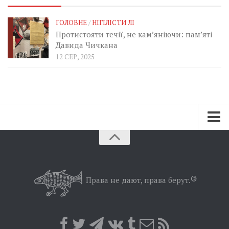
ГОЛОВНЕ
/
НІГІЛІСТИ ЛІ
Протистояти течії, не кам’яніючи: пам’яті
Давида Чичкана
12 СЕР, 2025
Зараз
Минуле
Позиція
Права не дают, права берут.
©
Дії
Belles lettres