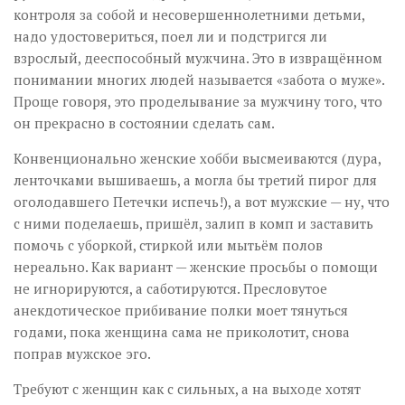
контроля за собой и несовершеннолетними детьми,
надо удостовериться, поел ли и подстригся ли
взрослый, дееспособный мужчина. Это в извращённом
понимании многих людей называется «забота о муже».
Проще говоря, это проделывание за мужчину того, что
он прекрасно в состоянии сделать сам.
Конвенционально женские хобби высмеиваются (дура,
ленточками вышиваешь, а могла бы третий пирог для
оголодавшего Петечки испечь!), а вот мужские — ну, что
с ними поделаешь, пришёл, залип в комп и заставить
помочь с уборкой, стиркой или мытьём полов
нереально. Как вариант — женские просьбы о помощи
не игнорируются, а саботируются. Пресловутое
анекдотическое прибивание полки моет тянуться
годами, пока женщина сама не приколотит, снова
поправ мужское эго.
Требуют с женщин как с сильных, а на выходе хотят