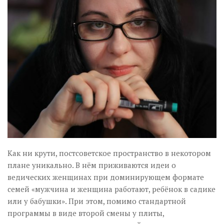
Музика революції
Візуальне
Научпоп
Головне
Цитати
Inter/antinational
Как ни крути, постсоветское пространство в некотором
плане уникально. В нём приживаются идеи о
ведических женщинах при доминирующем формате
семей «мужчина и женщина работают, ребёнок в садике
или у бабушки». При этом, помимо стандартной
программы в виде второй смены у плиты,