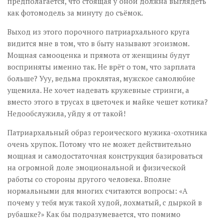
предполагается, что стоящая у оной должна выглядеть
как фотомодель за минуту до съёмок.
Выход из этого порочного патриархального круга
видится мне в том, что в быту называют эгоизмом.
Мощная самооценка и прямота от женщины будут
восприняты именно так. Не врёт о том, что зарплата
больше? Ууу, ведьма проклятая, мужское самолюбие
ущемила. Не хочет надевать кружевные стринги, а
вместо этого в трусах в цветочек и майке чешет котика?
Недообслужила, уйду я от такой!
Патриархальный образ героического мужика-охотника
очень хрупок. Потому что не может действительно
мощная и самодостаточная конструкция базироваться
на огромной доле эмоциональной и физической
работы со стороны другого человека. Вполне
нормальными для многих считаются вопросы: «А
почему у тебя муж такой худой, лохматый, с дыркой в
рубашке?» Как бы подразумевается, что помимо