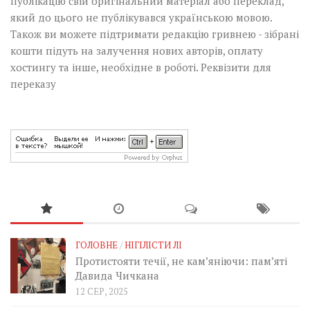
публікацію свій оригінальний матеріал або переклад,
який до цього не публікувався українською мовою.
Також ви можете підтримати редакцію гривнею - зібрані
кошти підуть на залучення нових авторів, оплату
хостингу та інше, необхідне в роботі.
Реквізити для
переказу
ГОЛОВНЕ
/
НІГІЛІСТИ ЛІ
Протистояти течії, не кам’яніючи: пам’яті
Давида Чичкана
12 СЕР, 2025