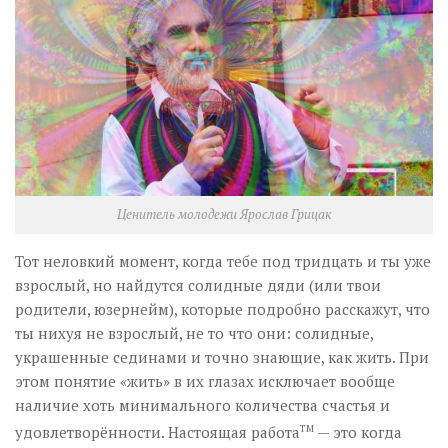
Музика революції
Візуальне
Научпоп
Головне
Цитати
Inter/antinational
Ценитель молодежи Ярослав Грицак
Тот неловкий момент, когда тебе под тридцать и ты уже
взрослый, но найдутся солидные дяди (или твои
родители, юзернейм), которые подробно расскажут, что
ты нихуя не взрослый, не то что они: солидные,
украшенные сединами и точно знающие, как жить. При
этом понятие «жить» в их глазах исключает вообще
наличие хоть минимального количества счастья и
удовлетворённости. Настоящая работа
ТМ
— это когда