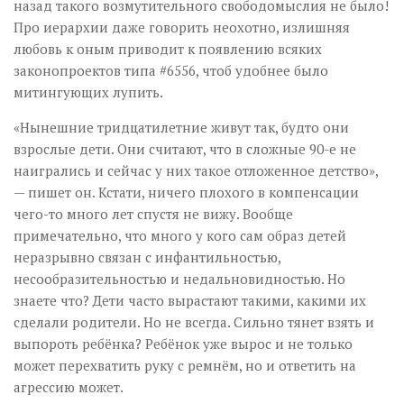
назад такого возмутительного свободомыслия не было!
Про иерархии даже говорить неохотно, излишняя
любовь к оным приводит к появлению всяких
законопроектов типа #6556, чтоб удобнее было
митингующих лупить.
«Нынешние тридцатилетние живут так, будто они
взрослые дети. Они считают, что в сложные 90-е не
наигрались и сейчас у них такое отложенное детство»,
— пишет он. Кстати, ничего плохого в компенсации
чего-то много лет спустя не вижу. Вообще
примечательно, что много у кого сам образ детей
неразрывно связан с инфантильностью,
несообразительностью и недальновидностью. Но
знаете что? Дети часто вырастают такими, какими их
сделали родители. Но не всегда. Сильно тянет взять и
выпороть ребёнка? Ребёнок уже вырос и не только
может перехватить руку с ремнём, но и ответить на
агрессию может.