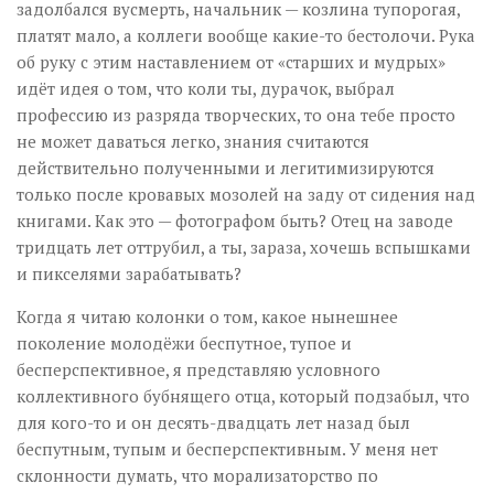
задолбался вусмерть, начальник — козлина тупорогая,
платят мало, а коллеги вообще какие-то бестолочи. Рука
об руку с этим наставлением от «старших и мудрых»
идёт идея о том, что коли ты, дурачок, выбрал
профессию из разряда творческих, то она тебе просто
не может даваться легко, знания считаются
действительно полученными и легитимизируются
только после кровавых мозолей на заду от сидения над
книгами. Как это — фотографом быть? Отец на заводе
тридцать лет оттрубил, а ты, зараза, хочешь вспышками
и пикселями зарабатывать?
Когда я читаю колонки о том, какое нынешнее
поколение молодёжи беспутное, тупое и
бесперспективное, я представляю условного
коллективного бубнящего отца, который подзабыл, что
для кого-то и он десять-двадцать лет назад был
беспутным, тупым и бесперспективным. У меня нет
склонности думать, что морализаторство по