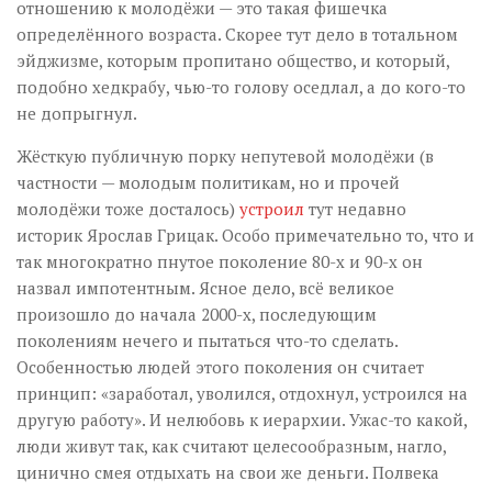
отношению к молодёжи — это такая фишечка
определённого возраста. Скорее тут дело в тотальном
эйджизме, которым пропитано общество, и который,
подобно хедкрабу, чью-то голову оседлал, а до кого-то
не допрыгнул.
Жёсткую публичную порку непутевой молодёжи (в
частности — молодым политикам, но и прочей
молодёжи тоже досталось)
устроил
тут недавно
историк Ярослав Грицак. Особо примечательно то, что и
так многократно пнутое поколение 80-х и 90-х он
назвал импотентным. Ясное дело, всё великое
произошло до начала 2000-х, последующим
поколениям нечего и пытаться что-то сделать.
Особенностью людей этого поколения он считает
принцип: «заработал, уволился, отдохнул, устроился на
другую работу». И нелюбовь к иерархии. Ужас-то какой,
люди живут так, как считают целесообразным, нагло,
цинично смея отдыхать на свои же деньги. Полвека