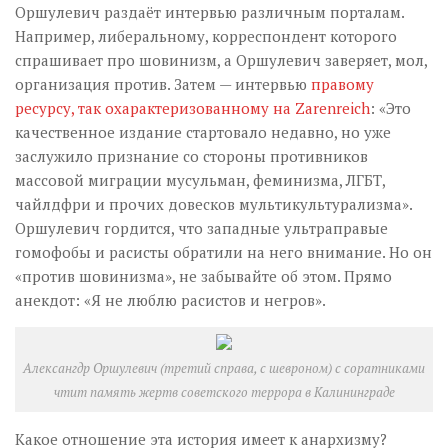
Оршулевич раздаёт интервью различным порталам.
Например, либеральному, корреспондент которого
спрашивает про шовинизм, а Оршулевич заверяет, мол,
организация против. Затем — интервью
правому
ресурсу, так охарактеризованному на Zarenreich
: «Это
качественное издание стартовало недавно, но уже
заслужило признание со стороны противников
массовой миграции мусульман, феминизма, ЛГБТ,
чайлдфри и прочих довесков мультикультурализма».
Оршулевич гордится, что западные ультраправые
гомофобы и расисты обратили на него внимание. Но он
«против шовинизма», не забывайте об этом. Прямо
анекдот: «Я не люблю расистов и негров».
Алексангдр Оршулевич (третий справа, с шевроном) с соратниками
чтит память жертв советского террора в Калининграде
Какое отношение эта история имеет к анархизму?