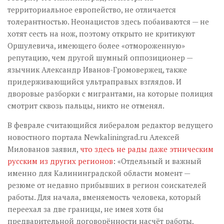
территориальное европейство, не отличается
толерантностью. Неонацистов здесь побаиваются — не
хотят сесть на нож, поэтому открыто не критикуют
Оршулевича, имеющего более «отмороженную»
репутацию, чем другой шумный оппозиционер —
язычник Александр Иванов-Громовержец, также
придерживающийся ультраправых взглядов. И
дворовые разборки с мигрантами, на которые полиция
смотрит сквозь пальцы, никто не отменял.
В феврале считающийся либералом редактор ведущего
новостного портала Newkaliningrad.ru Алексей
Милованов заявил,
что здесь не рады даже этническим
русским из других регионов
: «Отдельный и важный
именно для Калининградской области момент —
резюме от недавно прибывших в регион соискателей
работы. Для начала, вменяемость человека, который
переехал за две границы, не имея хотя бы
предварительной договорённости насчёт работы,