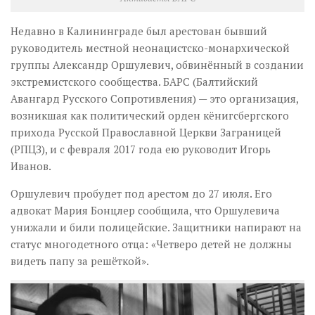
Музика революції
Візуальне
Недавно в Калининграде был арестован бывший
руководитель местной неонацистско-монархической
Научпоп
группы Александр Оршулевич, обвинённый в создании
Головне
экстремистского сообщества. БАРС (Балтийский
Авангард Русского Сопротивления) — это организация,
Цитати
возникшая как политический орден кёнигсбергского
Inter/antinational
прихода Русской Православной Церкви Заграницей
(РПЦЗ), и с февраля 2017 года ею руководит Игорь
Иванов.
Оршулевич пробудет под арестом до 27 июля. Его
адвокат Мария Бонцлер сообщила, что Оршулевича
унижали и били полицейские. Защитники напирают на
статус многодетного отца: «Четверо детей не должны
видеть папу за решёткой».