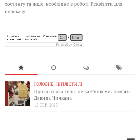
хостингу та інше, необхідне в роботі.
Реквізити для
переказу
ГОЛОВНЕ
/
НІГІЛІСТИ ЛІ
Протистояти течії, не кам’яніючи: пам’яті
Давида Чичкана
12 СЕР, 2025