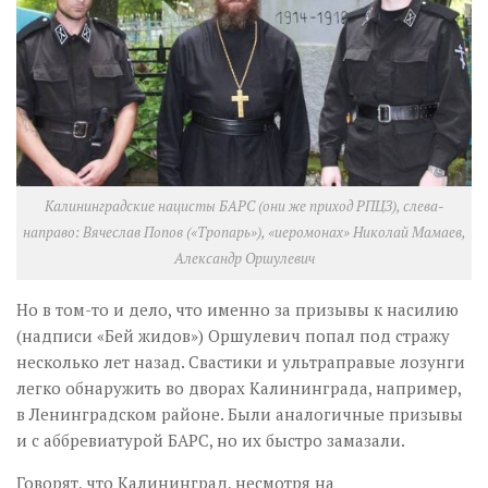
Калининградские нацисты БАРС (они же приход РПЦЗ), слева-
направо: Вячеслав Попов («Тропарь»), «иеромонах» Николай Мамаев,
Александр Оршулевич
Но в том-то и дело, что именно за призывы к насилию
(надписи «Бей жидов») Оршулевич попал под стражу
несколько лет назад. Свастики и ультраправые лозунги
легко обнаружить во дворах Калининграда, например,
в Ленинградском районе. Были аналогичные призывы
и с аббревиатурой БАРС, но их быстро замазали.
Говорят, что Калининград, несмотря на