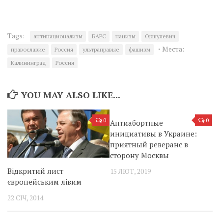
Tags:
антинационализм
БАРС
нацизм
Оршулевич
·
Места:
православие
Россия
ультраправые
фашизм
Калининград
Россия
YOU MAY ALSO LIKE...
0
0
Антиабортные
инициативы в Украине:
приятный реверанс в
сторону Москвы
Відкритий лист
15 ЛЮТ, 2019
європейським лівим
22 СІЧ, 2014