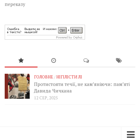
переказу
ГОЛОВНЕ
/
НІГІЛІСТИ ЛІ
Протистояти течії, не кам’яніючи: пам’яті
Давида Чичкана
12 СЕР, 2025