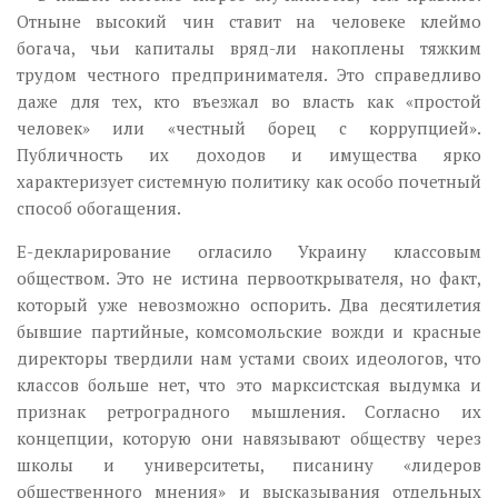
Отныне высокий чин ставит на человеке клеймо
богача, чьи капиталы вряд-ли накоплены тяжким
трудом честного предпринимателя. Это справедливо
даже для тех, кто въезжал во власть как «простой
человек» или «честный борец с коррупцией».
Публичность их доходов и имущества ярко
характеризует системную политику как особо почетный
способ обогащения.
Е-декларирование огласило Украину классовым
обществом. Это не истина первооткрывателя, но факт,
который уже невозможно оспорить. Два десятилетия
бывшие партийные, комсомольские вожди и красные
директоры твердили нам устами своих идеологов, что
классов больше нет, что это марксистская выдумка и
признак ретроградного мышления. Согласно их
концепции, которую они навязывают обществу через
школы и университеты, писанину «лидеров
общественного мнения» и высказывания отдельных