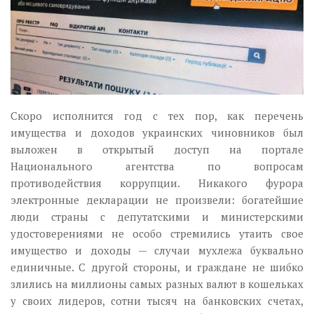
Музика революції
Візуальне
Научпоп
Головне
Цитати
Скоро исполнится год с тех пор, как перечень
Inter/antinational
имущества и доходов украинских чиновников был
выложен в открытый доступ на портале
Национального агентства по вопросам
противодействия коррупции. Никакого фурора
электронные декларации не произвели: богатейшие
люди страны с депутатскими и министерскими
удостоверениями не особо стремились утаить свое
имущество и доходы — случаи мухлежа буквально
единичные. С другой стороны, и граждане не шибко
злились на миллионы самых разных валют в кошельках
у своих лидеров, сотни тысяч на банковских счетах,