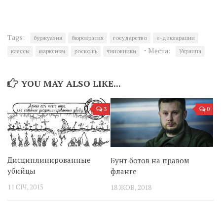
Tags:
буржуазия
бюрократия
государство
е-декларации
·
Места:
классы
марксизм
роскошь
чиновники
Украина
YOU MAY ALSO LIKE...
3
0
Дисциплинированные
Бунт ботов на правом
убийцы
фланге
11 СІЧ, 2015
18 ЖОВ, 2018