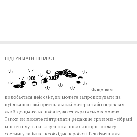
ПІДТРИМАТИ НІГІЛІСТ
Якщо вам
подобається цей сайт, ви можете запропонувати на
публікацію свій оригінальний матеріал або переклад,
який до цього не публікувався українською мовою.
Також ви можете підтримати редакцію гривнею - зібрані
кошти підуть на залучення нових авторів, оплату
хостингу та інше, необхідне в роботі.
Реквізити для