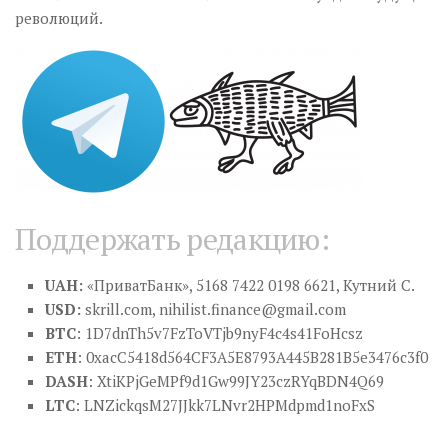
революций.
Поддержать редакцию:
UAH:
«ПриватБанк», 5168 7422 0198 6621, Кутний С.
USD:
skrill.com,
nihilist.finance@gmail.com
BTC
: 1D7dnTh5v7FzToVTjb9nyF4c4s41FoHcsz
ETH
: 0xacC5418d564CF3A5E8793A445B281B5e3476c3f0
DASH
: XtiKPjGeMPf9d1Gw99JY23czRYqBDN4Q69
LTC
: LNZickqsM27JJkk7LNvr2HPMdpmd1noFxS