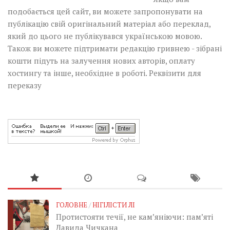
подобається цей сайт, ви можете запропонувати на
публікацію свій оригінальний матеріал або переклад,
який до цього не публікувався українською мовою.
Також ви можете підтримати редакцію гривнею - зібрані
кошти підуть на залучення нових авторів, оплату
хостингу та інше, необхідне в роботі.
Реквізити для
переказу
ГОЛОВНЕ
/
НІГІЛІСТИ ЛІ
Протистояти течії, не кам’яніючи: пам’яті
Давида Чичкана