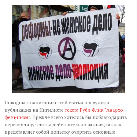
Музика революції
Візуальне
Научпоп
Головне
Цитати
Inter/antinational
Поводом к написанию этой статьи послужила
публикация на Нигилисте
текста Руби Флик “Анархо-
феминизм”
. Прежде всего хотелось бы поблагодарить
переводчицу: статья действительно важная, так как
представляет собой попытку очертить основные