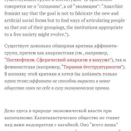
говорится не о “создании”, а об “эволюции”: “Anarchist
feminist say that the goal is not to fabricate the new and
artificial social forms but to find ways of articulating people
so that out of their groupings, the institutions appropriate
to a free society might evolve.”).
Существует довольно обширная критика аффинити-
групп, причем как анархистская (см., например,
“
Постлефтизм. Сферический анархизм в вакууме
”), так и
феминистская (например, “
Тирания бесструктурности
”).
В копилку этой критики я хотел бы добавить только
один тезис:
аффинити не способны вырасти в новое
общество сами по себе в силу экономических причин.
Дело здесь в природе экономической власти при
капитализме. Капиталистическое общество не ставит
над вами надзирателя с нагайкой. Оно “всего лишь”