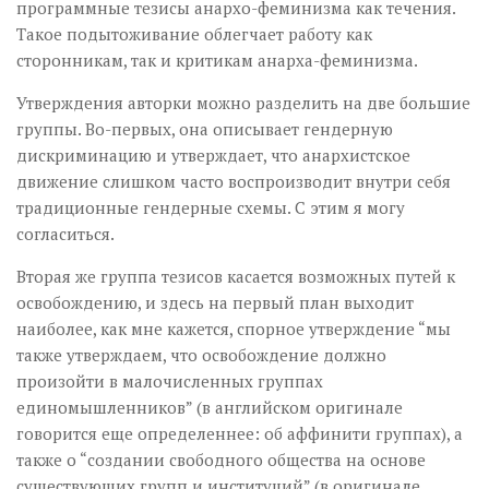
программные тезисы анархо-феминизма как течения.
Такое подытоживание облегчает работу как
сторонникам, так и критикам анарха-феминизма.
Утверждения авторки можно разделить на две большие
группы. Во-первых, она описывает гендерную
дискриминацию и утверждает, что анархистское
движение слишком часто воспроизводит внутри себя
традиционные гендерные схемы. С этим я могу
согласиться.
Вторая же группа тезисов касается возможных путей к
освобождению, и здесь на первый план выходит
наиболее, как мне кажется, спорное утверждение “мы
также утверждаем, что освобождение должно
произойти в малочисленных группах
единомышленников” (в английском оригинале
говорится еще определеннее: об аффинити группах), а
также о “создании свободного общества на основе
существующих групп и институций” (в оригинале